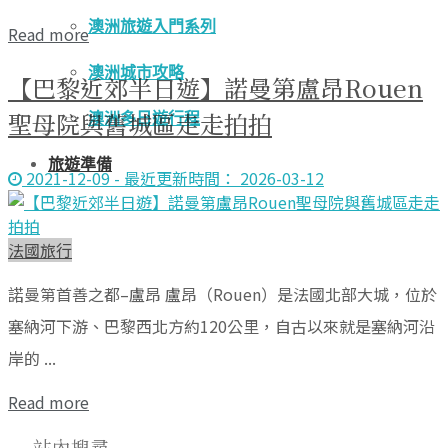
澳洲旅遊入門系列
Read more
澳洲城市攻略
【巴黎近郊半日遊】諾曼第盧昂Rouen
聖母院與舊城區走走拍拍
澳洲多日遊行程
旅遊準備
2021-12-09 - 最近更新時間： 2026-03-12
法國旅行
諾曼第首善之都–盧昂 盧昂（Rouen）是法國北部大城，位於
塞納河下游、巴黎西北方約120公里，自古以來就是塞納河沿
岸的 ...
Read more
站內搜尋