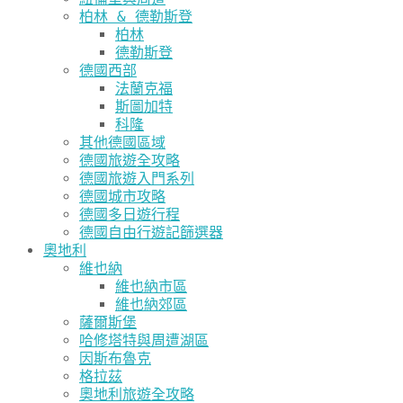
柏林 & 德勒斯登
柏林
德勒斯登
德國西部
法蘭克福
斯圖加特
科隆
其他德國區域
德國旅遊全攻略
德國旅遊入門系列
德國城市攻略
德國多日遊行程
德國自由行遊記篩選器
奧地利
維也納
維也納市區
維也納郊區
薩爾斯堡
哈修塔特與周遭湖區
因斯布魯克
格拉茲
奧地利旅遊全攻略