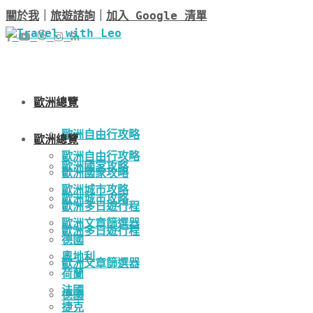
關於我
｜
旅遊諮詢
｜
加入 Google 清單
歐洲總覽
歐洲自由行攻略
歐洲總覽
歐洲自由行攻略
歐洲國家攻略
歐洲國家攻略
歐洲城市攻略
歐洲城市攻略
歐洲多日遊行程
歐洲文章篩選器
歐洲多日遊行程
德國
奧地利
歐洲文章篩選器
荷蘭
法國
德國
捷克