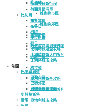
維也納
荷蘭多日遊行程
荷蘭景點清單
維也納市區
比利時
布魯塞爾
維也納郊區
布魯日
根特
薩爾斯堡
安特衛普
列日
哈修塔特與周遭湖區
比利時旅遊全攻略
比利時旅遊入門系列
因斯布魯克
比利時城市攻略
法國
格拉茲
巴黎與周遭
巴黎市區
奧地利旅遊全攻略
巴黎郊區
巴黎景點篩選器
奧地利旅遊入門系列
史特拉斯堡
雷恩
奧地利城市攻略
里爾