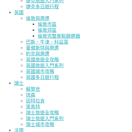
捷克旅遊入門系列
捷克多日遊行程
英國
倫敦與周遭
倫敦市區
倫敦郊區
倫敦完整景點篩選器
巴斯、牛津、科茲窩
曼徹斯特與周遭
約克與周遭
英國旅遊全攻略
英國旅遊入門系列
英國城市攻略
英國多日遊行程
瑞士
蘇黎世
琉森
因特拉肯
策馬特
瑞士旅遊全攻略
瑞士旅遊入門系列
瑞士城市攻略
法國