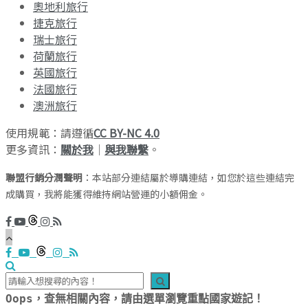
奧地利旅行
捷克旅行
瑞士旅行
荷蘭旅行
英國旅行
法國旅行
澳洲旅行
使用規範：請遵循
CC BY-NC 4.0
更多資訊：
關於我
｜
與我聯繫
。
聯盟行銷分潤聲明
：本站部分連結屬於導購連結，如您於這些連結完
成購買，我將能獲得維持網站營運的小額佣金。
Oops，查無相關內容，請由選單瀏覽重點國家遊記！