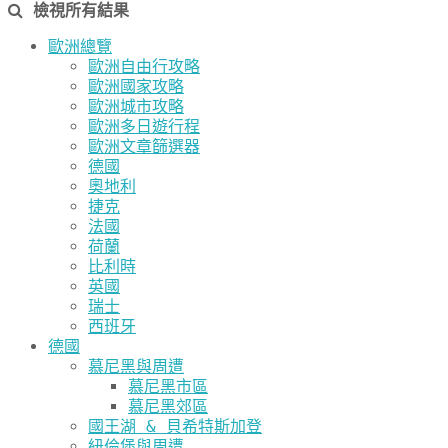
檢視所有結果
歐洲總覽
歐洲自由行攻略
歐洲國家攻略
歐洲城市攻略
歐洲多日遊行程
歐洲文章篩選器
德國
奧地利
捷克
法國
荷蘭
比利時
英國
瑞士
西班牙
德國
慕尼黑與周遭
慕尼黑市區
慕尼黑郊區
國王湖 & 貝希特斯加登
紐倫堡與周遭