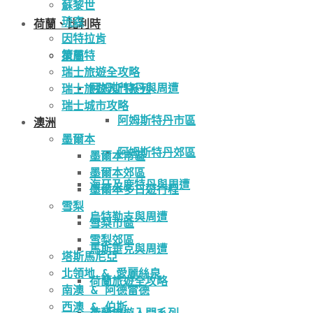
蘇黎世
琉森
荷蘭、比利時
因特拉肯
策馬特
荷蘭
瑞士旅遊全攻略
阿姆斯特丹與周遭
瑞士旅遊入門系列
瑞士城市攻略
阿姆斯特丹市區
澳洲
墨爾本
阿姆斯特丹郊區
墨爾本市區
墨爾本郊區
海牙及鹿特丹與周遭
墨爾本多日遊行程
雪梨
烏特勒支與周遭
雪梨市區
雪梨郊區
馬斯垂克與周遭
塔斯馬尼亞
北領地 & 愛麗絲泉
荷蘭旅遊全攻略
南澳 & 阿德雷德
西澳 & 伯斯