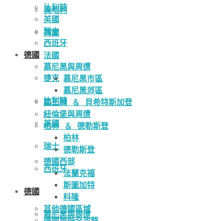
比利時
奧地利
英國
瑞士
荷蘭
西班牙
德國
法國
慕尼黑與周遭
捷克
慕尼黑市區
慕尼黑郊區
比利時
國王湖 ＆ 貝希特斯加登
紐倫堡與周遭
英國
柏林 ＆ 德勒斯登
柏林
瑞士
德勒斯登
德國西部
西班牙
法蘭克福
斯圖加特
德國
科隆
其他德國區域
慕尼黑與周遭
德國旅遊全攻略