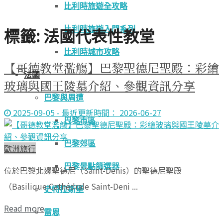
比利時旅遊全攻略
標籤:
法國代表性教堂
比利時旅遊入門系列
比利時城市攻略
【哥德教堂濫觴】巴黎聖德尼聖殿：彩繪
法國
玻璃與國王陵墓介紹、參觀資訊分享
巴黎與周遭
2025-09-05 - 最近更新時間： 2026-06-27
巴黎市區
巴黎郊區
歐洲旅行
巴黎景點篩選器
位於巴黎北邊聖德尼（Saint-Denis）的聖德尼聖殿
（Basilique Cathédrale Saint-Deni ...
史特拉斯堡
Read more
雷恩