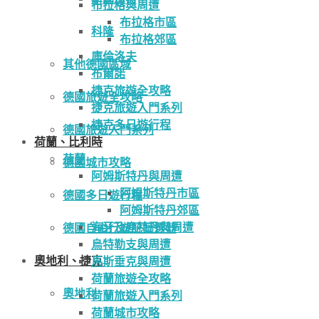
布拉格與周遭
布拉格市區
科隆
布拉格郊區
庫倫洛夫
其他德國區域
布爾諾
捷克旅遊全攻略
德國旅遊全攻略
捷克旅遊入門系列
捷克多日遊行程
德國旅遊入門系列
荷蘭、比利時
荷蘭
德國城市攻略
阿姆斯特丹與周遭
阿姆斯特丹市區
德國多日遊行程
阿姆斯特丹郊區
海牙及鹿特丹與周遭
德國自由行遊記篩選器
烏特勒支與周遭
奧地利、捷克
馬斯垂克與周遭
荷蘭旅遊全攻略
奧地利
荷蘭旅遊入門系列
荷蘭城市攻略