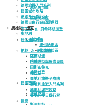
德國旅遊入門系列
慕尼黑市區
德國城市攻略
德國多日遊行程
慕尼黑郊區
德國自由行遊記篩選器
奧地利、捷克
國王湖 ＆ 貝希特斯加登
奧地利
維也納
紐倫堡與周遭
維也納市區
維也納郊區
柏林 ＆ 德勒斯登
薩爾斯堡
柏林
哈修塔特與周遭湖區
因斯布魯克
德勒斯登
格拉茲
奧地利旅遊全攻略
德國西部
奧地利旅遊入門系列
奧地利城市攻略
法蘭克福
奧地利多日遊行程
捷克
斯圖加特