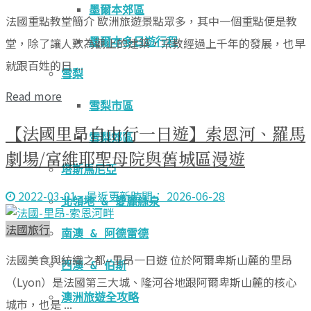
墨爾本郊區
法國重點教堂簡介 歐洲旅遊景點眾多，其中一個重點便是教
堂，除了讓人歎為觀止的建築，宗教經過上千年的發展，也早
墨爾本多日遊行程
就跟百姓的日 ...
雪梨
Read more
雪梨市區
【法國里昂自由行一日遊】索恩河、羅馬
雪梨郊區
劇場/富維耶聖母院與舊城區漫遊
塔斯馬尼亞
2022-03-01 - 最近更新時間： 2026-06-28
北領地 & 愛麗絲泉
法國旅行
南澳 & 阿德雷德
法國美食與紡織之都–里昂一日遊 位於阿爾卑斯山麓的里昂
西澳 & 伯斯
（Lyon）是法國第三大城、隆河谷地跟阿爾卑斯山麓的核心
澳洲旅遊全攻略
城市，也是 ...