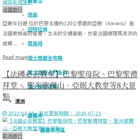
蘇黎世
法國旅行
琉森
亞眠半日遊 位於巴黎北邊約120公里處的亞眠（Amiens）是
因特拉肯
法國索姆省的省會、北法的交通要衝，也是法國總理馬克洪的
故鄉 ...
策馬特
Read more
瑞士旅遊全攻略
【法國必去教堂】巴黎聖母院、巴黎聖禮
瑞士旅遊入門系列
拜堂、 聖米歇爾山、亞眠大教堂等8大景
瑞士城市攻略
點
澳洲
2022-04-10 - 最近更新時間： 2026-07-15
墨爾本
墨爾本市區
歐洲旅行