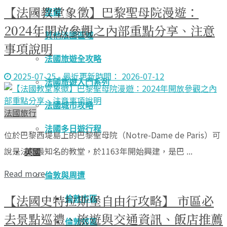
【法國教堂象徵】巴黎聖母院漫遊：
里爾
2024年開放參觀之內部重點分享、注意
其他法國區域
事項說明
法國旅遊全攻略
2025-07-25 - 最近更新時間： 2026-07-12
法國旅遊入門系列
法國城市攻略
法國旅行
法國多日遊行程
位於巴黎西堤島上的巴黎聖母院（Notre-Dame de Paris）可
說是法國最知名的教堂，於1163年開始興建，是巴 ...
英國
Read more
倫敦與周遭
【法國史特拉斯堡自由行攻略】 市區必
倫敦市區
去景點巡禮、旅遊與交通資訊、飯店推薦
倫敦郊區