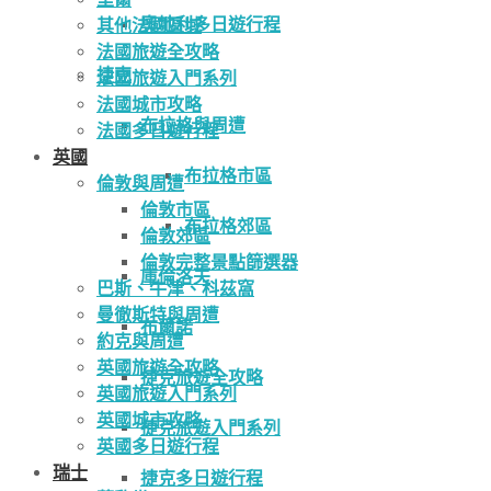
奧地利多日遊行程
其他法國區域
法國旅遊全攻略
捷克
法國旅遊入門系列
法國城市攻略
布拉格與周遭
法國多日遊行程
英國
布拉格市區
倫敦與周遭
倫敦市區
布拉格郊區
倫敦郊區
倫敦完整景點篩選器
庫倫洛夫
巴斯、牛津、科茲窩
曼徹斯特與周遭
布爾諾
約克與周遭
英國旅遊全攻略
捷克旅遊全攻略
英國旅遊入門系列
英國城市攻略
捷克旅遊入門系列
英國多日遊行程
瑞士
捷克多日遊行程