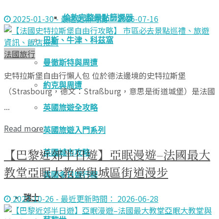
2025-01-30 - 最近更新時間： 2026-07-16
倫敦完整景點篩選器
巴斯、牛津、科茲窩
法國旅行
曼徹斯特與周遭
史特拉斯堡自由行懶人包 位於德法邊境的史特拉斯堡
約克與周遭
（Strasbourg，德文：Straßburg，意思是街道城堡）是法國
...
英國旅遊全攻略
Read more
英國旅遊入門系列
【巴黎近郊半日遊】亞眠漫遊–法國最大
英國城市攻略
教堂亞眠大教堂與城區街道漫步
英國多日遊行程
2022-10-26 - 最近更新時間： 2026-06-28
瑞士