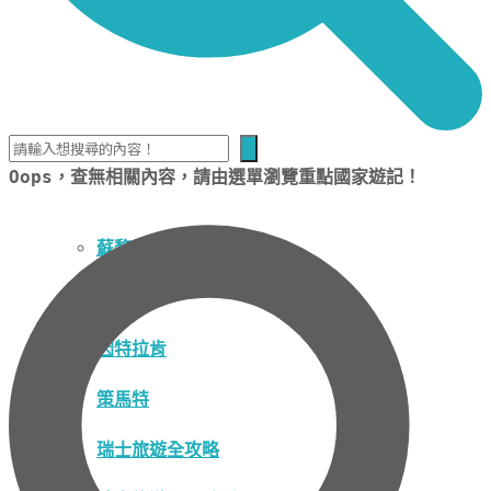
Oops，查無相關內容，請由選單瀏覽重點國家遊記！
蘇黎世
琉森
因特拉肯
策馬特
瑞士旅遊全攻略