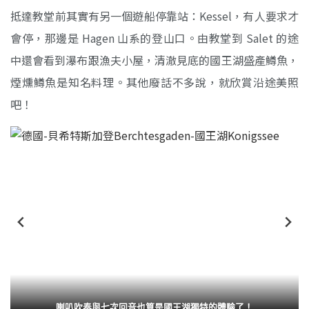
抵達教堂前其實有另一個遊船停靠站：Kessel，有人要求才
會停，那邊是 Hagen 山系的登山口。由教堂到 Salet 的途
中還會看到瀑布跟漁夫小屋，清澈見底的國王湖盛產鱒魚，
煙燻鱒魚是知名料理。其他廢話不多說，就欣賞沿途美照
吧！
喇叭吹奏與七次回音也算是國王湖獨特的體驗了！