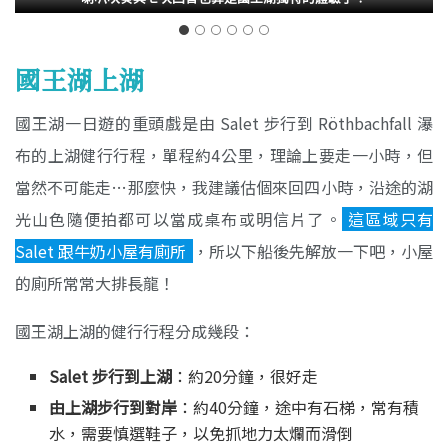
國王湖上湖
國王湖一日遊的重頭戲是由 Salet 步行到 Röthbachfall 瀑
布的上湖健行行程，單程約4公里，理論上要走一小時，但
當然不可能走…那麼快，我建議估個來回四小時，沿途的湖
光山色隨便拍都可以當成桌布或明信片了。
這區域只有
Salet 跟牛奶小屋有廁所
，所以下船後先解放一下吧，小屋
的廁所常常大排長龍！
國王湖上湖的健行行程分成幾段：
Salet 步行到上湖
：約20分鐘，很好走
由上湖步行到對岸
：約40分鐘，途中有石梯，常有積
水，需要慎選鞋子，以免抓地力太爛而滑倒