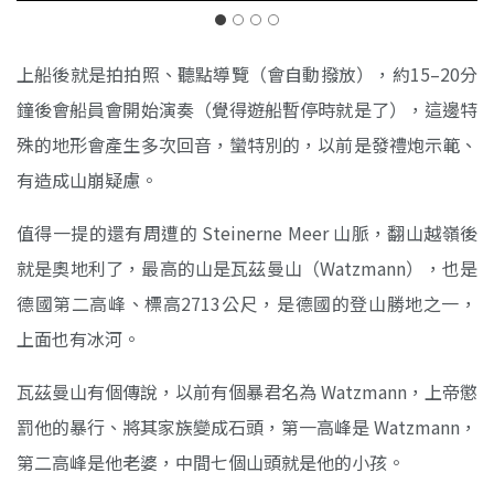
上船後就是拍拍照、聽點導覽（會自動撥放），約15–20分
鐘後會船員會開始演奏（覺得遊船暫停時就是了），這邊特
殊的地形會產生多次回音，蠻特別的，以前是發禮炮示範、
有造成山崩疑慮。
值得一提的還有周遭的 Steinerne Meer 山脈，翻山越嶺後
就是奧地利了，最高的山是瓦茲曼山（Watzmann），也是
德國第二高峰、標高2713公尺，是德國的登山勝地之一，
上面也有冰河。
瓦茲曼山有個傳說，以前有個暴君名為 Watzmann，上帝懲
罰他的暴行、將其家族變成石頭，第一高峰是 Watzmann，
第二高峰是他老婆，中間七個山頭就是他的小孩。