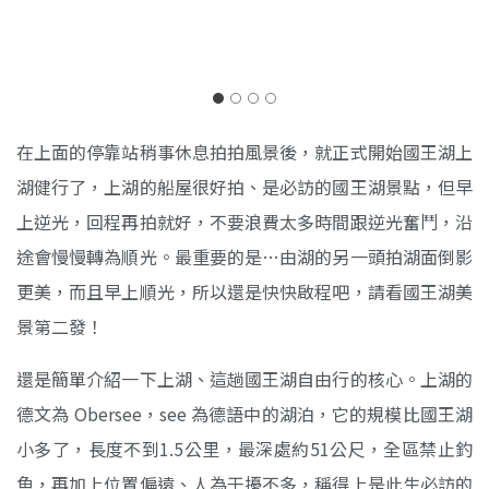
Salet 的碼頭
在上面的停靠站稍事休息拍拍風景後，就正式開始國王湖上
湖健行了，上湖的船屋很好拍、是必訪的國王湖景點，但早
上逆光，回程再拍就好，不要浪費太多時間跟逆光奮鬥，沿
途會慢慢轉為順光。最重要的是…由湖的另一頭拍湖面倒影
更美，而且早上順光，所以還是快快啟程吧，請看國王湖美
景第二發！
還是簡單介紹一下上湖、這趟國王湖自由行的核心。上湖的
德文為 Obersee，see 為德語中的湖泊，它的規模比國王湖
小多了，長度不到1.5公里，最深處約51公尺，全區禁止釣
魚，再加上位置偏遠、人為干擾不多，稱得上是此生必訪的