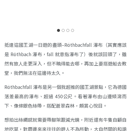
這段不難走，但多為碎石路，最後面會走在植披上
抵達這國王湖一日遊的盡頭–Röthbachfall 瀑布（其實應該
是 Röthbach 瀑布，fall 就意指瀑布了）後就該回頭了，雖
然有旅人走更深入，但不曉得能去哪，再加上要搭遊船去教
堂，我們無法在這邊待太久。
Röthbachfall 瀑布是另一個我超推的國王湖景點，它為德國
落差最高的瀑布、超過 450公尺。看著瀑布由山邊傾瀉而
下、像條銀色絲帶，搭配蒼翠森林，頗賞心悅目。
想拍出絲綢感就需要帶腳架跟減光鏡，附近還有牛隻自顧自
地吃草，對周邊來來往往的遊人不為所動，大自然間的和諧