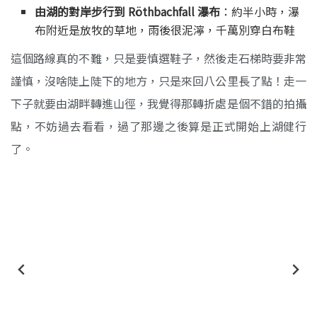
由湖的對岸步行到 Röthbachfall 瀑布
：約半小時，瀑
布附近是放牧的草地，雨後很泥濘，千萬別穿白布鞋
這個路線真的不難，只是要慎選鞋子，然後走石梯時要非常
謹慎，沒啥陡上陡下的地方，只是來回八公里長了點！走一
下子就要由湖畔轉進山徑，我覺得那轉折處是個不錯的拍攝
點，不妨過去看看，過了那邊之後算是正式開始上湖健行
了。