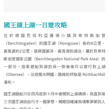
國王湖上湖一日遊攻略
位於德國巴伐利亞邊境小鎮貝希特斯加登
（Berchtesgaden）的國王湖（Königssee）長約8公里、
最寬處約2公里，是德國最深、最清澈的湖泊，屬於貝希特
斯加登國家公園（Berchtesgaden National Park Area）的
一部分。搭乘遊船到湖的另一側後後可以健行到上湖
（Obersee），沿途風光明媚，路線的終點是 Röthbachfall
瀑布。
國王湖遊船只在四月底到十月中會開到上湖碼頭，我直到第
三次國王湖自由行才一圓夢想，親眼目睹讓我魂牽夢縈的人