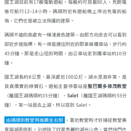
國王湖目前有17艘電動遊船，每艘約可搭載80人，充飽電
後可航行12–14小時，碼頭附近有遊船晚上停泊充電的船
塢，它們也是被立法保護的建築。
碼頭不遠的高處有一棟淺黃色建築，由那方向走去可以看到
鄰近步道指標，有一條是通往附近的耶拿峰纜車站、步行約
45分鐘。那是走山徑的時間，由公車站走到纜車站約10分
鐘。
國王湖長約8公里、最深處近100公尺，湖水澄澈非常、是
貨真價實的綠寶石。遊船主要停靠站是
聖巴爾多祿茂教堂
（離國王湖碼頭約35分鐘）、
Salet
（離國王湖碼頭約55分
鐘），第一站是去上湖，所以搭到 Salet。
由碼頭到教堂時推薦坐右側
，靠近教堂時才好捕捉教堂美
景與湖面倒影。沿途除了欣賞秀麗的湖光山色，當然快門也