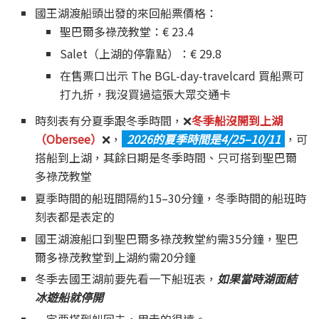
國王湖渡船頭出發的來回船票價格：
聖巴爾多祿茂教堂：€ 23.4
Salet（上湖的停靠點）：€ 29.8
在售票口出示 The BGL-day-travelcard 買船票可
打九折，我沒買過這張大眾交通卡
時刻表有分夏季跟冬季時間，❌
冬季船沒開到上湖
（Obersee）
❌，
2026的夏季時間是4/25–10/11
，可
搭船到上湖，其餘日期是冬季時間、只可搭到聖巴爾
多祿茂教堂
夏季時間的船班間隔約15–30分鐘，冬季時間的船班時
刻表都是表定的
國王湖渡船口到聖巴爾多祿茂教堂約需35分鐘，聖巴
爾多祿茂教堂到上湖約需20分鐘
冬季去國王湖前要先看一下船班表，
如果當時湖面結
冰遊船就停開