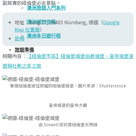
副其實的紐倫堡必去景點。
澳洲旅遊入門系列
地址：Burg 17, 90403 Nürnberg, 德國（
Google
澳洲城市攻略
Map 位置圖
）
澳洲多日遊行程
官網
旅遊準備
相關內容：
【紐倫堡市區】紐倫堡城堡伯爵城堡、皇帝城堡漫
遊與杜勒之家之旅
象徵紐倫堡過往榮耀的紐倫堡城堡，圖片來源：Shutterstock
皇帝城堡的皇帝大廳
由 Sinwell 塔欣賞紐倫堡天際線