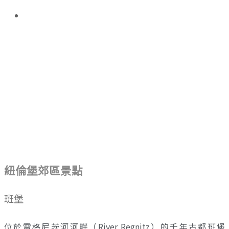
紐倫堡郊區景點
班堡
位於雷格尼茨河河畔（River Regnitz）的千年古都班堡