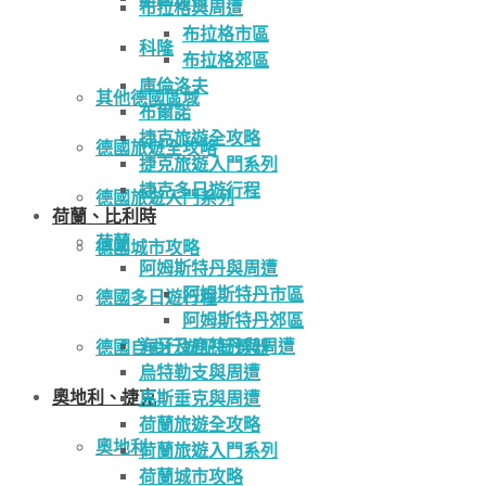
布拉格與周遭
布拉格市區
科隆
布拉格郊區
庫倫洛夫
其他德國區域
布爾諾
捷克旅遊全攻略
德國旅遊全攻略
捷克旅遊入門系列
捷克多日遊行程
德國旅遊入門系列
荷蘭、比利時
荷蘭
德國城市攻略
阿姆斯特丹與周遭
阿姆斯特丹市區
德國多日遊行程
阿姆斯特丹郊區
海牙及鹿特丹與周遭
德國自由行遊記篩選器
烏特勒支與周遭
奧地利、捷克
馬斯垂克與周遭
荷蘭旅遊全攻略
奧地利
荷蘭旅遊入門系列
荷蘭城市攻略