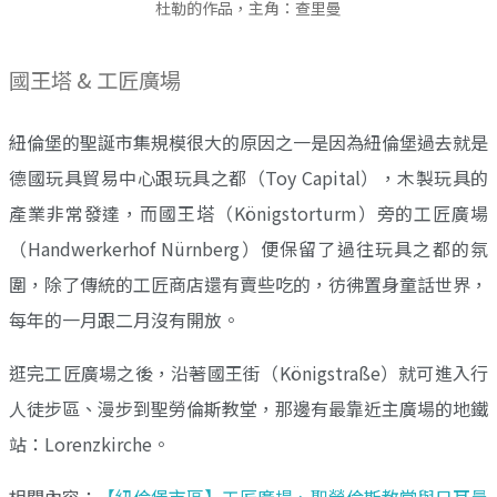
杜勒的作品，主角：查里曼
國王塔 & 工匠廣場
紐倫堡的聖誕市集規模很大的原因之一是因為紐倫堡過去就是
德國玩具貿易中心跟玩具之都（Toy Capital），木製玩具的
產業非常發達，而國王塔（Königstorturm）旁的工匠廣場
（Handwerkerhof Nürnberg）便保留了過往玩具之都的氛
圍，除了傳統的工匠商店還有賣些吃的，彷彿置身童話世界，
每年的一月跟二月沒有開放。
逛完工匠廣場之後，沿著國王街（Königstraße）就可進入行
人徒步區、漫步到聖勞倫斯教堂，那邊有最靠近主廣場的地鐵
站：Lorenzkirche。
相關內容：
【紐倫堡市區】工匠廣場、聖勞倫斯教堂與日耳曼