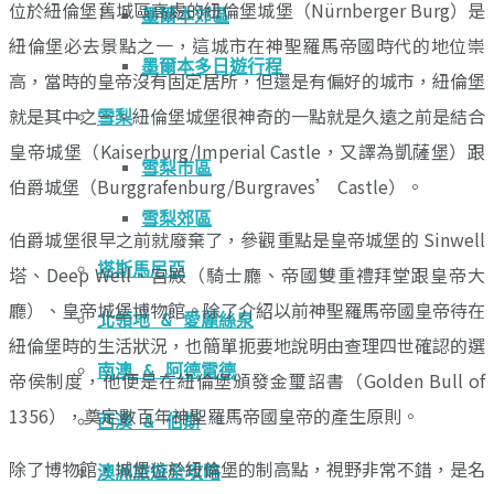
位於紐倫堡舊城區高處的紐倫堡城堡（Nürnberger Burg）是
墨爾本郊區
紐倫堡必去景點之一，這城市在神聖羅馬帝國時代的地位崇
墨爾本多日遊行程
高，當時的皇帝沒有固定居所，但還是有偏好的城市，紐倫堡
就是其中之一。紐倫堡城堡很神奇的一點就是久遠之前是結合
雪梨
皇帝城堡（Kaiserburg/Imperial Castle，又譯為凱薩堡）跟
雪梨市區
伯爵城堡（Burggrafenburg/Burgraves’ Castle）。
雪梨郊區
伯爵城堡很早之前就廢棄了，參觀重點是皇帝城堡的 Sinwell
塔斯馬尼亞
塔、Deep Well、宮殿（騎士廳、帝國雙重禮拜堂跟皇帝大
廳）、皇帝城堡博物館。除了介紹以前神聖羅馬帝國皇帝待在
北領地 & 愛麗絲泉
紐倫堡時的生活狀況，也簡單扼要地說明由查理四世確認的選
南澳 & 阿德雷德
帝侯制度，他便是在紐倫堡頒發金璽詔書（Golden Bull of
1356），奠定數百年神聖羅馬帝國皇帝的產生原則。
西澳 & 伯斯
除了博物館，城堡位於紐倫堡的制高點，視野非常不錯，是名
澳洲旅遊全攻略