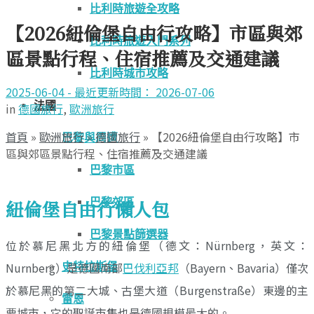
比利時旅遊全攻略
【2026紐倫堡自由行攻略】市區與郊
比利時旅遊入門系列
區景點行程、住宿推薦及交通建議
比利時城市攻略
2025-06-04 - 最近更新時間： 2026-07-06
法國
in
德國旅行
,
歐洲旅行
首頁
»
歐洲旅行
»
德國旅行
»
【2026紐倫堡自由行攻略】市
巴黎與周遭
區與郊區景點行程、住宿推薦及交通建議
巴黎市區
巴黎郊區
紐倫堡自由行懶人包
巴黎景點篩選器
位於慕尼黑北方的紐倫堡（德文：Nürnberg，英文：
Nurnberg）是德國南部
巴伐利亞邦
（Bayern、Bavaria）僅次
史特拉斯堡
於慕尼黑的第二大城、古堡大道（Burgenstraße）東邊的主
雷恩
要城市，它的聖誕市集也是德國規模最大的。