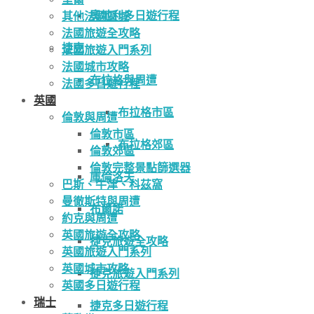
奧地利多日遊行程
其他法國區域
法國旅遊全攻略
捷克
法國旅遊入門系列
法國城市攻略
布拉格與周遭
法國多日遊行程
英國
布拉格市區
倫敦與周遭
倫敦市區
布拉格郊區
倫敦郊區
倫敦完整景點篩選器
庫倫洛夫
巴斯、牛津、科茲窩
曼徹斯特與周遭
布爾諾
約克與周遭
英國旅遊全攻略
捷克旅遊全攻略
英國旅遊入門系列
英國城市攻略
捷克旅遊入門系列
英國多日遊行程
瑞士
捷克多日遊行程