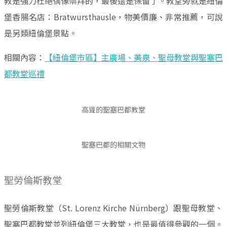
教是強力杜絕偶像崇拜的，最後還是保留了。教堂旁就是紐倫
堡香腸名店：Bratwursthausle，物美價廉、非常推薦，可說
是另類紐倫堡景點。
相關內容：
【紐倫堡市區】主廣場、美泉、聖母教堂與聖塞巴
都教堂巡禮
高聳的聖塞巴都教堂
聖塞巴都的相關文物
聖勞倫斯教堂
聖勞倫斯教堂（St. Lorenz Kirche Nürnberg）跟聖母教堂、
聖塞巴都教堂並列紐倫堡三大教堂，也是最值得參觀的一個。