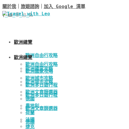
關於我
｜
旅遊諮詢
｜
加入 Google 清單
歐洲總覽
歐洲自由行攻略
歐洲總覽
歐洲自由行攻略
歐洲國家攻略
歐洲國家攻略
歐洲城市攻略
歐洲城市攻略
歐洲多日遊行程
歐洲文章篩選器
歐洲多日遊行程
德國
奧地利
歐洲文章篩選器
荷蘭
法國
德國
捷克