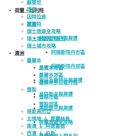
蘇黎世
琉森
荷蘭、比利時
因特拉肯
策馬特
荷蘭
瑞士旅遊全攻略
阿姆斯特丹與周遭
瑞士旅遊入門系列
瑞士城市攻略
阿姆斯特丹市區
澳洲
墨爾本
阿姆斯特丹郊區
墨爾本市區
墨爾本郊區
海牙及鹿特丹與周遭
墨爾本多日遊行程
雪梨
烏特勒支與周遭
雪梨市區
雪梨郊區
馬斯垂克與周遭
塔斯馬尼亞
北領地 & 愛麗絲泉
荷蘭旅遊全攻略
南澳 & 阿德雷德
西澳 & 伯斯