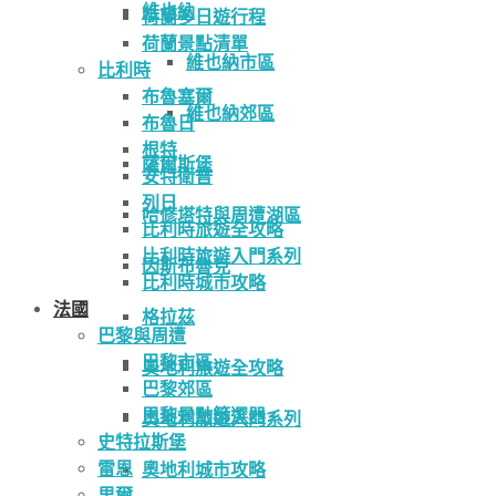
維也納
荷蘭多日遊行程
荷蘭景點清單
維也納市區
比利時
布魯塞爾
維也納郊區
布魯日
根特
薩爾斯堡
安特衛普
列日
哈修塔特與周遭湖區
比利時旅遊全攻略
比利時旅遊入門系列
因斯布魯克
比利時城市攻略
法國
格拉茲
巴黎與周遭
巴黎市區
奧地利旅遊全攻略
巴黎郊區
巴黎景點篩選器
奧地利旅遊入門系列
史特拉斯堡
雷恩
奧地利城市攻略
里爾