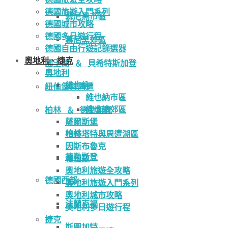
德國旅遊入門系列
慕尼黑市區
德國城市攻略
德國多日遊行程
慕尼黑郊區
德國自由行遊記篩選器
奧地利、捷克
國王湖 ＆ 貝希特斯加登
奧地利
維也納
紐倫堡與周遭
維也納市區
維也納郊區
柏林 ＆ 德勒斯登
薩爾斯堡
柏林
哈修塔特與周遭湖區
因斯布魯克
德勒斯登
格拉茲
奧地利旅遊全攻略
德國西部
奧地利旅遊入門系列
奧地利城市攻略
法蘭克福
奧地利多日遊行程
捷克
斯圖加特