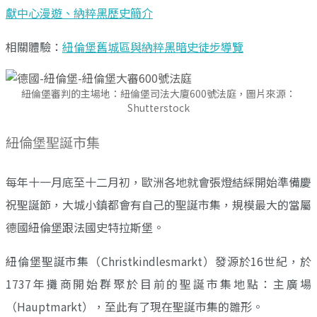
獻中心漫遊、納粹黑歷史簡介
相關體驗：
紐倫堡舊城區與納粹黑暗史徒步導覽
紐倫堡審判的主場地：紐倫堡司法大廈600號法庭，圖片來源：
Shutterstock
紐倫堡聖誕市集
每年十一月底至十二月初，歐洲各地就會張燈結綵開始準備慶
祝聖誕節，大城小鎮都會有自己的聖誕市集，規模最大的當屬
德國紐倫堡跟法國史特拉斯堡。
紐倫堡聖誕市集（Christkindlesmarkt）發源於16世紀，於
1737年攤商開始群聚於目前的聖誕市集地點：主廣場
（Hauptmarkt），至此有了現在聖誕市集的雛形。