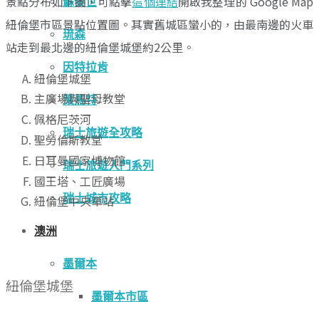
景點分布如下圖，可點擊
這個連結
開啟我整理的 Google Map
蘇黎世
紐倫堡市區景點位置圖。其實舊城區蠻小的，由最南邊的火車
琉森
站走到最北邊的紐倫堡城堡約2公里。
因特拉肯
紐倫堡城堡
主廣場與聖母教堂
策馬特
佩格尼茨河
瑞士旅遊全攻略
聖勞倫斯教堂
日耳曼國家博物館
瑞士旅遊入門系列
國王塔、工匠廣場
瑞士城市攻略
紐倫堡中央車站
澳洲
墨爾本
紐倫堡城堡
墨爾本市區