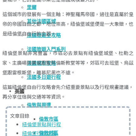
里爾
這個城市的發展有一個主軸：神聖羅馬帝國，過往是直屬於皇
其他法國區域
帝的帝國自由之都，地位崇高，紐倫堡城堡便是一大象徵，也
是紐倫堡自由行的主題。
法國旅遊全攻略
法國旅遊入門系列
紐倫堡景點非常豐富，市區必去景點有紐倫堡城堡、杜勒之
家、主廣場與美泉跟聖勞倫斯教堂等等，郊區可去班堡、烏茲
法國城市攻略
堡跟雷根斯堡，離慕尼黑也不遠。
法國多日遊行程
這篇紐倫堡自由行攻略會先介紹重要景點以及行程規畫建議，
英國
再分享住宿與交通等等資訊。
倫敦與周遭
文章目錄
倫敦市區
紐倫堡景點與行程
紐倫堡行程建議
倫敦郊區