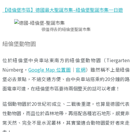
【紐倫堡市區】德國最大聖誕市集–紐倫堡聖誕市集一日遊
很值得去的紐倫堡聖誕市集
紐倫堡動物園
位於紐倫堡中央車站東南方的紐倫堡動物園（Tiergarten
Nürnberg，
Google Map 位置圖
｜
官網
）雖然稱不上是紐倫
堡必去景點，不過交通方便、由中央車站搭乘約20分鐘的路
面電車可達，在紐倫堡市區要待兩個整天的話可以考慮！
這個動物園於20世紀初成立、二戰後重建，也算是德國代表
性動物園，而且位於森林地帶，再搭配各種岩石地形，感覺非
常天然、完全不是水泥叢林，其實蠻適合動物園愛好者來走
走！