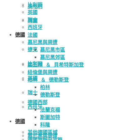
比利時
奧地利
英國
瑞士
荷蘭
西班牙
德國
法國
慕尼黑與周遭
捷克
慕尼黑市區
慕尼黑郊區
比利時
國王湖 ＆ 貝希特斯加登
紐倫堡與周遭
英國
柏林 ＆ 德勒斯登
柏林
瑞士
德勒斯登
德國西部
西班牙
法蘭克福
斯圖加特
德國
科隆
其他德國區域
慕尼黑與周遭
德國旅遊全攻略