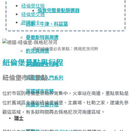
紐倫堡住宿
倫敦完整景點篩選器
紐倫堡交通
德國網卡
巴斯、牛津、科茲窩
曼徹斯特與周遭
我的紐倫堡必去景點：佩格尼茨河畔
約克與周遭
紐倫堡景點與行程
英國旅遊全攻略
紐倫堡市區景點
英國旅遊入門系列
英國城市攻略
位於市區的紐倫堡景點非常集中，火車站在南邊，重點景點是
位於舊城區北邊的紐倫堡城堡、主廣場、杜勒之家，建議先參
英國多日遊行程
觀這區域，有多餘時間再去佩格尼茨河南邊區域。
瑞士