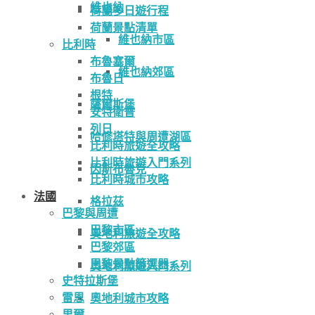
維也納
荷蘭多日遊行程
荷蘭景點清單
維也納市區
比利時
布魯塞爾
維也納郊區
布魯日
根特
薩爾斯堡
安特衛普
列日
哈修塔特與周遭湖區
比利時旅遊全攻略
比利時旅遊入門系列
因斯布魯克
比利時城市攻略
法國
格拉茲
巴黎與周遭
巴黎市區
奧地利旅遊全攻略
巴黎郊區
巴黎景點篩選器
奧地利旅遊入門系列
史特拉斯堡
雷恩
奧地利城市攻略
里爾