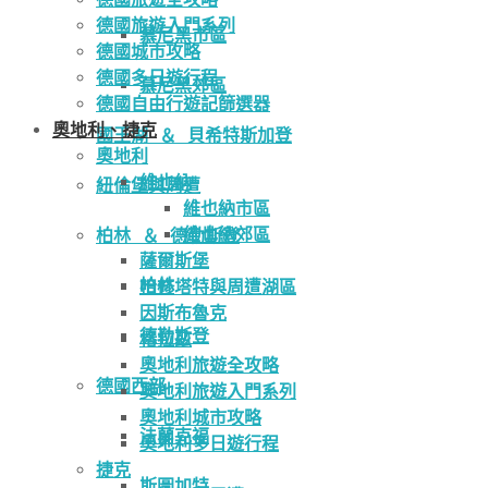
德國旅遊入門系列
慕尼黑市區
德國城市攻略
德國多日遊行程
慕尼黑郊區
德國自由行遊記篩選器
奧地利、捷克
國王湖 ＆ 貝希特斯加登
奧地利
維也納
紐倫堡與周遭
維也納市區
維也納郊區
柏林 ＆ 德勒斯登
薩爾斯堡
柏林
哈修塔特與周遭湖區
因斯布魯克
德勒斯登
格拉茲
奧地利旅遊全攻略
德國西部
奧地利旅遊入門系列
奧地利城市攻略
法蘭克福
奧地利多日遊行程
捷克
斯圖加特