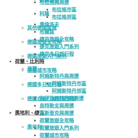
布拉格與周遭
布拉格市區
科隆
布拉格郊區
庫倫洛夫
其他德國區域
布爾諾
捷克旅遊全攻略
德國旅遊全攻略
捷克旅遊入門系列
捷克多日遊行程
德國旅遊入門系列
荷蘭、比利時
荷蘭
德國城市攻略
阿姆斯特丹與周遭
阿姆斯特丹市區
德國多日遊行程
阿姆斯特丹郊區
海牙及鹿特丹與周遭
德國自由行遊記篩選器
烏特勒支與周遭
奧地利、捷克
馬斯垂克與周遭
荷蘭旅遊全攻略
奧地利
荷蘭旅遊入門系列
荷蘭城市攻略