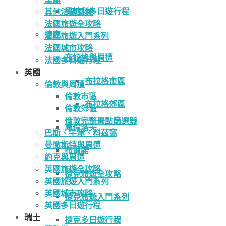
奧地利多日遊行程
其他法國區域
法國旅遊全攻略
捷克
法國旅遊入門系列
法國城市攻略
布拉格與周遭
法國多日遊行程
英國
布拉格市區
倫敦與周遭
倫敦市區
布拉格郊區
倫敦郊區
倫敦完整景點篩選器
庫倫洛夫
巴斯、牛津、科茲窩
曼徹斯特與周遭
布爾諾
約克與周遭
英國旅遊全攻略
捷克旅遊全攻略
英國旅遊入門系列
英國城市攻略
捷克旅遊入門系列
英國多日遊行程
瑞士
捷克多日遊行程