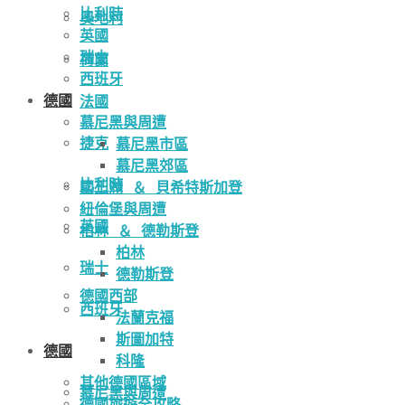
比利時
奧地利
英國
瑞士
荷蘭
西班牙
德國
法國
慕尼黑與周遭
捷克
慕尼黑市區
慕尼黑郊區
比利時
國王湖 ＆ 貝希特斯加登
紐倫堡與周遭
英國
柏林 ＆ 德勒斯登
柏林
瑞士
德勒斯登
德國西部
西班牙
法蘭克福
斯圖加特
德國
科隆
其他德國區域
慕尼黑與周遭
德國旅遊全攻略