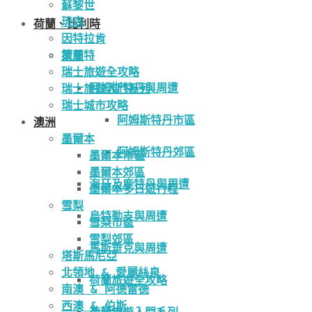
蘇黎世
琉森
荷蘭、比利時
因特拉肯
策馬特
荷蘭
瑞士旅遊全攻略
阿姆斯特丹與周遭
瑞士旅遊入門系列
瑞士城市攻略
阿姆斯特丹市區
澳洲
墨爾本
阿姆斯特丹郊區
墨爾本市區
墨爾本郊區
海牙及鹿特丹與周遭
墨爾本多日遊行程
雪梨
烏特勒支與周遭
雪梨市區
雪梨郊區
馬斯垂克與周遭
塔斯馬尼亞
北領地 & 愛麗絲泉
荷蘭旅遊全攻略
南澳 & 阿德雷德
西澳 & 伯斯