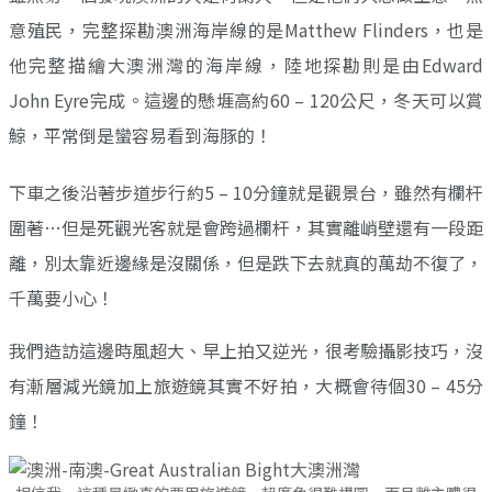
意殖民，完整探勘澳洲海岸線的是Matthew Flinders，也是
他完整描繪大澳洲灣的海岸線，陸地探勘則是由Edward
John Eyre完成。這邊的懸堐高約60 – 120公尺，冬天可以賞
鯨，平常倒是蠻容易看到海豚的！
下車之後沿著步道步行約5 – 10分鐘就是觀景台，雖然有欄杆
圍著…但是死觀光客就是會跨過欄杆，其實離峭壁還有一段距
離，別太靠近邊緣是沒關係，但是跌下去就真的萬劫不復了，
千萬要小心！
我們造訪這邊時風超大、早上拍又逆光，很考驗攝影技巧，沒
有漸層減光鏡加上旅遊鏡其實不好拍，大概會待個30 – 45分
鐘！