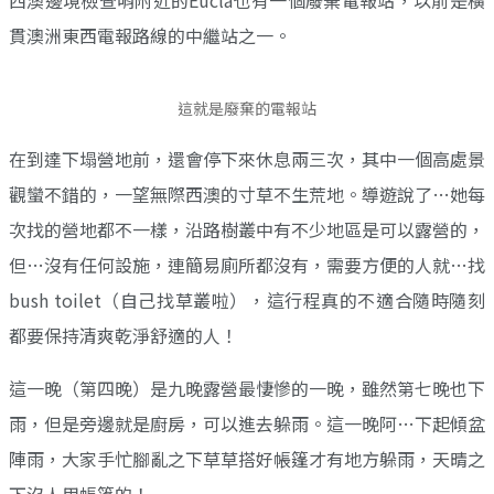
貫澳洲東西電報路線的中繼站之一。
這就是廢棄的電報站
在到達下塌營地前，還會停下來休息兩三次，其中一個高處景
觀蠻不錯的，一望無際西澳的寸草不生荒地。導遊說了…她每
次找的營地都不一樣，沿路樹叢中有不少地區是可以露營的，
但…沒有任何設施，連簡易廁所都沒有，需要方便的人就…找
bush toilet（自己找草叢啦），這行程真的不適合隨時隨刻
都要保持清爽乾淨舒適的人！
這一晚（第四晚）是九晚露營最悽慘的一晚，雖然第七晚也下
雨，但是旁邊就是廚房，可以進去躲雨。這一晚阿…下起傾盆
陣雨，大家手忙腳亂之下草草搭好帳篷才有地方躲雨，天晴之
下沒人用帳篷的！