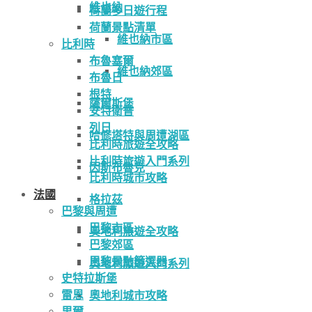
維也納
荷蘭多日遊行程
荷蘭景點清單
維也納市區
比利時
布魯塞爾
維也納郊區
布魯日
根特
薩爾斯堡
安特衛普
列日
哈修塔特與周遭湖區
比利時旅遊全攻略
比利時旅遊入門系列
因斯布魯克
比利時城市攻略
法國
格拉茲
巴黎與周遭
巴黎市區
奧地利旅遊全攻略
巴黎郊區
巴黎景點篩選器
奧地利旅遊入門系列
史特拉斯堡
雷恩
奧地利城市攻略
里爾