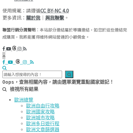
使用規範：請遵循
CC BY-NC 4.0
更多資訊：
關於我
｜
與我聯繫
。
聯盟行銷分潤聲明
：本站部分連結屬於導購連結，如您於這些連結完
成購買，我將能獲得維持網站營運的小額佣金。
Oops，查無相關內容，請由選單瀏覽重點國家遊記！
檢視所有結果
歐洲總覽
歐洲自由行攻略
歐洲國家攻略
歐洲城市攻略
歐洲多日遊行程
歐洲文章篩選器