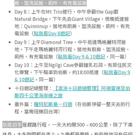
房、盥洗設施、廁所，有充電設施
Day 8：上午在Mt Trio健行，中午參觀the Gap跟
Natural Bridge，下午先去Giant Village，傍晚抵達營
地：Quinninup，營地有廚房、盥洗設施、廁所，有充
電設施（
點我看Day 8遊記
）
Day 9：上午Diamond Tree，中午抵達瑪格麗特河營
地，下午走瑪格麗特河行程，營地有廚房、盥洗設施、
廁所，有充電設施（
點我看Day 9 & 10遊記
，同一篇）
Day 10：上午至Ngilgi Cave參觀鐘乳石洞，有原住民文
化導覽，下午驅車到伯斯，約18:00抵達（
點我看Day 9
& 10遊記
，同一篇）
十日遊記總整理：
【澳洲十日遊總整理】阿德雷德至伯
斯四千公里海岸線之旅
番外篇：
羅特尼斯島一日遊
（在伯斯停留一整天去的行
程，當晚班機回台灣）
灰底白字
是趕路行程，一天大約開500 – 600公里，除了下車
休息，大多時間都在車上。九晚都是露營，有些營地沒有任何