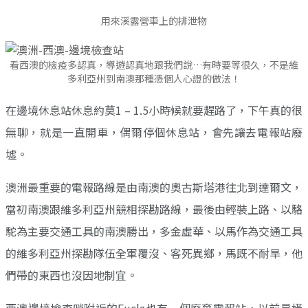
用來溪露營車上的排泄物
看西澳的檢疫多認真，導遊認真地跟我們說…有時要等很久，不是維
多利亞州到南澳那種憑個人心證的做法！
在邊境休息站休息約莫1 – 1.5小時候就要趕路了，下午真的很
無聊，就是一直開車，偶爾停個休息站，會先讓去電報站廢
墟。
澳洲最重要的電報路線是由南澳的奧古斯塔港往北到達爾文，
當初南澳跟維多利亞州競相探勘路線，最後由輕裝上路、以駱
駝為主要交通工具的南澳勝出，多金虛華、以馬作為交通工具
的維多利亞州探勘隊伍全軍覆沒、客死異鄉，馬既不耐旱，他
們帶的東西也沒因地制宜。
西澳邊境檢查哨附近的Eucla也有一個廢棄電報站，以前是橫