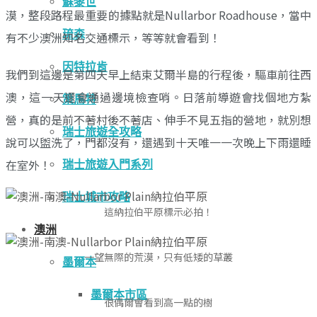
蘇黎世
漠，整段路程最重要的據點就是Nullarbor Roadhouse，當中
琉森
有不少澳洲知名交通標示，等等就會看到！
因特拉肯
我們到這邊是第四天早上結束艾爾半島的行程後，驅車前往西
澳，這一天還會通過邊境檢查哨。日落前導遊會找個地方紮
策馬特
營，真的是前不著村後不著店、伸手不見五指的營地，就別想
瑞士旅遊全攻略
說可以盥洗了，門都沒有，還遇到十天唯一一次晚上下雨還睡
在室外！
瑞士旅遊入門系列
瑞士城市攻略
這納拉伯平原標示必拍！
澳洲
一望無際的荒漠，只有低矮的草叢
墨爾本
墨爾本市區
很偶爾會看到高一點的樹