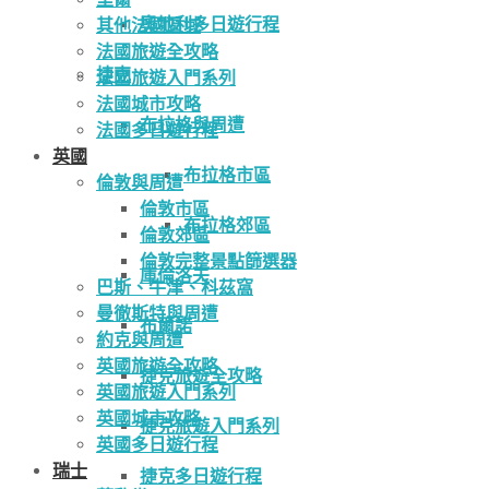
奧地利多日遊行程
其他法國區域
法國旅遊全攻略
捷克
法國旅遊入門系列
法國城市攻略
布拉格與周遭
法國多日遊行程
英國
布拉格市區
倫敦與周遭
倫敦市區
布拉格郊區
倫敦郊區
倫敦完整景點篩選器
庫倫洛夫
巴斯、牛津、科茲窩
曼徹斯特與周遭
布爾諾
約克與周遭
英國旅遊全攻略
捷克旅遊全攻略
英國旅遊入門系列
英國城市攻略
捷克旅遊入門系列
英國多日遊行程
瑞士
捷克多日遊行程