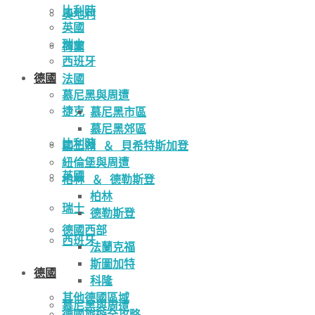
比利時
奧地利
英國
瑞士
荷蘭
西班牙
德國
法國
慕尼黑與周遭
捷克
慕尼黑市區
慕尼黑郊區
比利時
國王湖 ＆ 貝希特斯加登
紐倫堡與周遭
英國
柏林 ＆ 德勒斯登
柏林
瑞士
德勒斯登
德國西部
西班牙
法蘭克福
斯圖加特
德國
科隆
其他德國區域
慕尼黑與周遭
德國旅遊全攻略