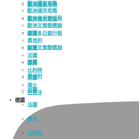
歐洲國家攻略
歐洲國家攻略
歐洲城市攻略
歐洲多日遊行程
歐洲城市攻略
歐洲文章篩選器
德國
歐洲多日遊行程
奧地利
歐洲文章篩選器
荷蘭
法國
德國
捷克
比利時
奧地利
英國
瑞士
荷蘭
西班牙
德國
法國
捷克
比利時