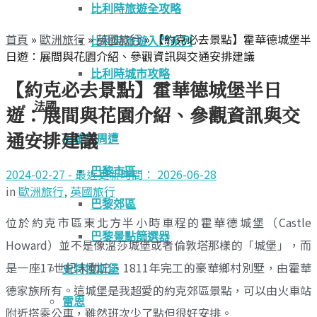
比利時旅遊全攻略
首頁
»
歐洲旅行
»
英國旅行
»
【約克必去景點】霍華德城堡半
比利時旅遊入門系列
日遊：展間與花園介紹、參觀資訊與交通安排建議
比利時城市攻略
【約克必去景點】霍華德城堡半日
法國
遊：展間與花園介紹、參觀資訊與交
通安排建議
巴黎與周遭
巴黎市區
2024-02-27 - 最近更新時間： 2026-06-28
in
歐洲旅行
,
英國旅行
巴黎郊區
位於約克市區東北方半小時車程的霍華德城堡（Castle
巴黎景點篩選器
Howard）並不是像溫莎城堡或者倫敦塔那樣的「城堡」，而
是一座17世紀末動工、1811年完工的豪華鄉村別墅，由霍華
史特拉斯堡
德家族所有。這城堡是我超愛的約克郊區景點，可以由火車站
雷恩
附近搭乘公車，雖然班次少了點但很好安排。