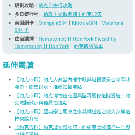
規劃攻略
：
約克自由行攻略
多日遊行程
：
倫敦＋曼徹斯特＋約克12天
英國網卡
：
Orange eSIM
｜
Klook eSIM
｜
Vodafone
SIM 卡
住宿選擇
：
Hampton by Hilton York Piccadilly
｜
Hampton by Hilton York
｜
約克飯店清單
延伸閱讀
【約克市區】約克大教堂內部中殿與塔樓觀景台等區域
漫遊、簡史說明、推薦拍攝地點
【約克市區】約克博物館花園與聖瑪麗修道院漫遊、約
克城牆散步與推薦拍攝點
【約克市區】經典豪宅司庫之家與鐵道迷必訪大英鐵道
博物館介紹
【約克市區】約克城堡博物館、約維克北歐海盜中心與
肉舖街漫遊