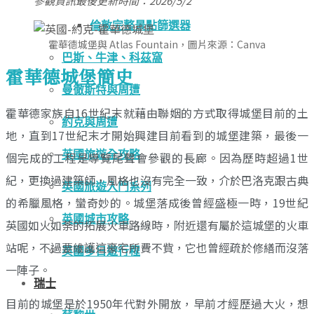
參觀資訊最後更新時間：2026/5/2
倫敦完整景點篩選器
霍華德城堡與 Atlas Fountain，圖片來源：Canva
巴斯、牛津、科茲窩
霍華德城堡簡史
曼徹斯特與周遭
霍華德家族自16世紀末就藉由聯姻的方式取得城堡目前的土
約克與周遭
地，直到17世紀末才開始興建目前看到的城堡建築，最後一
英國旅遊全攻略
個完成的工程是導覽尾聲會參觀的長廊。因為歷時超過1世
紀，更換過建築師，風格也沒有完全一致，介於巴洛克跟古典
英國旅遊入門系列
的希臘風格，蠻奇妙的。城堡落成後曾經盛極一時，19世紀
英國城市攻略
英國如火如荼的拓展火車路線時，附近還有屬於這城堡的火車
站呢，不過要維護這豪宅所費不貲，它也曾經疏於修繕而沒落
英國多日遊行程
一陣子。
瑞士
目前的城堡是於1950年代對外開放，早前才經歷過大火，想