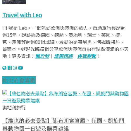
Travel with Leo
Hi 我是 Leo，一個熱愛歐洲與澳洲的旅人，自助旅行經歷超
過15年，足跡遍及德國、荷蘭、奧地利、瑞士、英國、捷
克、澳洲等超過80個城鎮，最愛的是慕尼黑、阿姆斯特丹、
墨爾本。歡迎光臨這個分享歐洲與澳洲自由行點點滴滴的小天
地！更多資訊：
關於我
｜
旅遊諮詢
｜
與我聯繫
！
你也許會喜歡
奧地利旅行
【維也納必去景點】熊布朗宮宮殿、花園、凱旋門
與動物園一日遊及購票建議