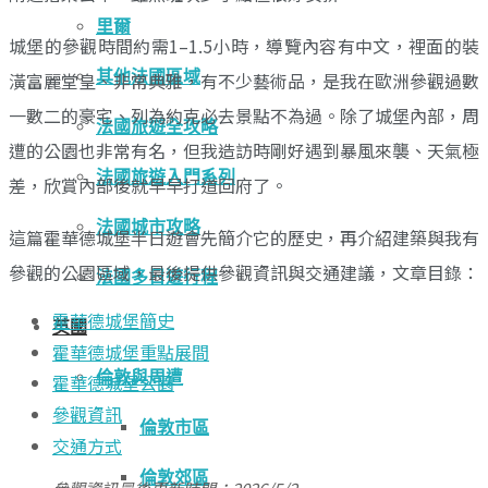
里爾
城堡的參觀時間約需1–1.5小時，導覽內容有中文，裡面的裝
其他法國區域
潢富麗堂皇、非常典雅，有不少藝術品，是我在歐洲參觀過數
一數二的豪宅、列為約克必去景點不為過。除了城堡內部，周
法國旅遊全攻略
遭的公園也非常有名，但我造訪時剛好遇到暴風來襲、天氣極
法國旅遊入門系列
差，欣賞內部後就早早打道回府了。
法國城市攻略
這篇霍華德城堡半日遊會先簡介它的歷史，再介紹建築與我有
參觀的公園區域，最後提供參觀資訊與交通建議，文章目錄：
法國多日遊行程
霍華德城堡簡史
英國
霍華德城堡重點展間
倫敦與周遭
霍華德城堡公園
參觀資訊
倫敦市區
交通方式
倫敦郊區