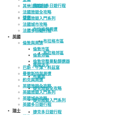
奧地利多日遊行程
其他法國區域
法國旅遊全攻略
捷克
法國旅遊入門系列
法國城市攻略
布拉格與周遭
法國多日遊行程
英國
布拉格市區
倫敦與周遭
倫敦市區
布拉格郊區
倫敦郊區
倫敦完整景點篩選器
庫倫洛夫
巴斯、牛津、科茲窩
曼徹斯特與周遭
布爾諾
約克與周遭
英國旅遊全攻略
捷克旅遊全攻略
英國旅遊入門系列
英國城市攻略
捷克旅遊入門系列
英國多日遊行程
瑞士
捷克多日遊行程