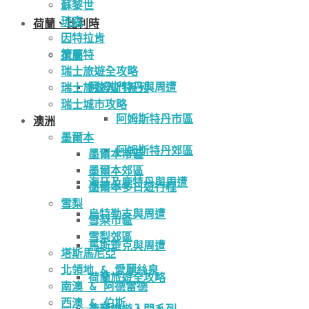
蘇黎世
琉森
荷蘭、比利時
因特拉肯
策馬特
荷蘭
瑞士旅遊全攻略
阿姆斯特丹與周遭
瑞士旅遊入門系列
瑞士城市攻略
阿姆斯特丹市區
澳洲
墨爾本
阿姆斯特丹郊區
墨爾本市區
墨爾本郊區
海牙及鹿特丹與周遭
墨爾本多日遊行程
雪梨
烏特勒支與周遭
雪梨市區
雪梨郊區
馬斯垂克與周遭
塔斯馬尼亞
北領地 & 愛麗絲泉
荷蘭旅遊全攻略
南澳 & 阿德雷德
西澳 & 伯斯