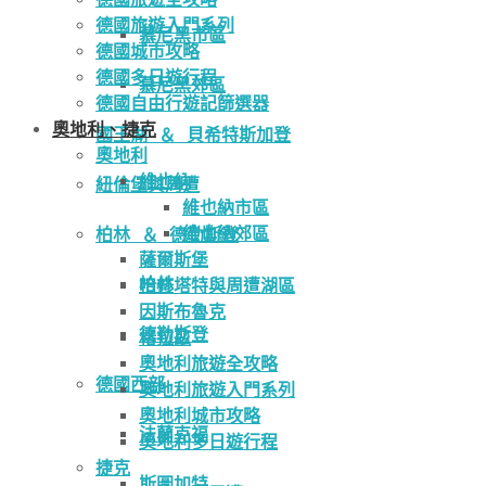
德國旅遊入門系列
慕尼黑市區
德國城市攻略
德國多日遊行程
慕尼黑郊區
德國自由行遊記篩選器
奧地利、捷克
國王湖 ＆ 貝希特斯加登
奧地利
維也納
紐倫堡與周遭
維也納市區
維也納郊區
柏林 ＆ 德勒斯登
薩爾斯堡
柏林
哈修塔特與周遭湖區
因斯布魯克
德勒斯登
格拉茲
奧地利旅遊全攻略
德國西部
奧地利旅遊入門系列
奧地利城市攻略
法蘭克福
奧地利多日遊行程
捷克
斯圖加特