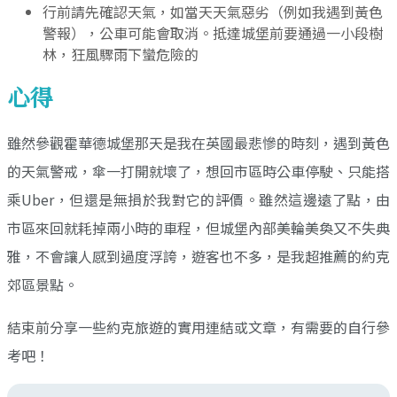
行前請先確認天氣，如當天天氣惡劣（例如我遇到黃色
警報），公車可能會取消。抵達城堡前要通過一小段樹
林，狂風驟雨下蠻危險的
心得
雖然參觀霍華德城堡那天是我在英國最悲慘的時刻，遇到黃色
的天氣警戒，傘一打開就壞了，想回市區時公車停駛、只能搭
乘Uber，但還是無損於我對它的評價。雖然這邊遠了點，由
市區來回就耗掉兩小時的車程，但城堡內部美輪美奐又不失典
雅，不會讓人感到過度浮誇，遊客也不多，是我超推薦的約克
郊區景點。
結束前分享一些約克旅遊的實用連結或文章，有需要的自行參
考吧！