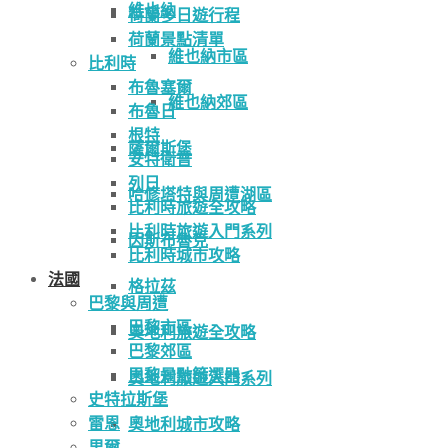
維也納
荷蘭多日遊行程
荷蘭景點清單
維也納市區
比利時
布魯塞爾
維也納郊區
布魯日
根特
薩爾斯堡
安特衛普
列日
哈修塔特與周遭湖區
比利時旅遊全攻略
比利時旅遊入門系列
因斯布魯克
比利時城市攻略
法國
格拉茲
巴黎與周遭
巴黎市區
奧地利旅遊全攻略
巴黎郊區
巴黎景點篩選器
奧地利旅遊入門系列
史特拉斯堡
雷恩
奧地利城市攻略
里爾