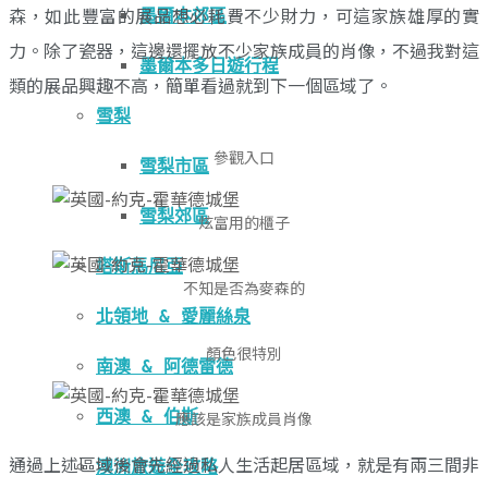
森，如此豐富的展品想必耗費不少財力，可這家族雄厚的實
墨爾本郊區
力。除了瓷器，這邊還擺放不少家族成員的肖像，不過我對這
墨爾本多日遊行程
類的展品興趣不高，簡單看過就到下一個區域了。
雪梨
參觀入口
雪梨市區
雪梨郊區
炫富用的櫃子
塔斯馬尼亞
不知是否為麥森的
北領地 & 愛麗絲泉
顏色很特別
南澳 & 阿德雷德
西澳 & 伯斯
應該是家族成員肖像
通過上述區域後會先經過私人生活起居區域，就是有兩三間非
澳洲旅遊全攻略