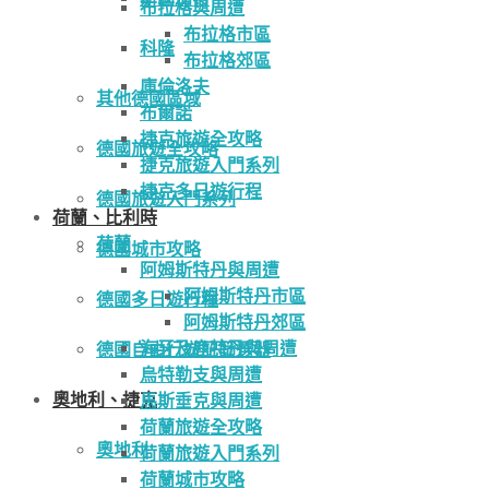
布拉格與周遭
布拉格市區
科隆
布拉格郊區
庫倫洛夫
其他德國區域
布爾諾
捷克旅遊全攻略
德國旅遊全攻略
捷克旅遊入門系列
捷克多日遊行程
德國旅遊入門系列
荷蘭、比利時
荷蘭
德國城市攻略
阿姆斯特丹與周遭
阿姆斯特丹市區
德國多日遊行程
阿姆斯特丹郊區
海牙及鹿特丹與周遭
德國自由行遊記篩選器
烏特勒支與周遭
奧地利、捷克
馬斯垂克與周遭
荷蘭旅遊全攻略
奧地利
荷蘭旅遊入門系列
荷蘭城市攻略