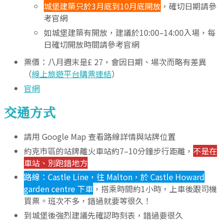
城堡建築只於3月底到10月底開放
，確切日期請參
考官網
如城堡建築有開放，建議於10:00–14:00入場，每
日確切開放時間請參考官網
票價：八月週末是£ 27，會因日期、場次而略有差異
（
線上旅遊平台購票連結
）
官網
交通方式
請用 Google Map 查看路線詳情與站牌位置
約克市區的站牌離火車站約7–10分鐘步行距離，
不是在
車站、別跑錯地方
路線：Castle Line，往 Malton，於 Castle Howard
garden centre 下車
，搭乘時間約1小時，上車後跟司機
買票。班次不多，錯過就要等很久！
到城堡後強烈建議先確認時刻表，錯過要很久