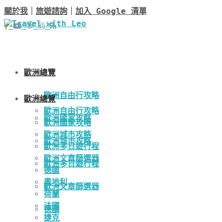
關於我
｜
旅遊諮詢
｜
加入 Google 清單
歐洲總覽
歐洲自由行攻略
歐洲總覽
歐洲自由行攻略
歐洲國家攻略
歐洲國家攻略
歐洲城市攻略
歐洲城市攻略
歐洲多日遊行程
歐洲文章篩選器
歐洲多日遊行程
德國
奧地利
歐洲文章篩選器
荷蘭
法國
德國
捷克