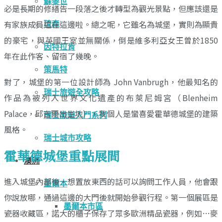
蘇黎世
必是長期的修繕告一段落之後才轉型為觀光景點，但應該還是
有家族成員這在這邊啦。總之呢，它雖名為城堡，實則為顯貴
琉森
的豪宅，與英國王室並無關係，倒是維多利亞女王曾於1850
因特拉肯
年在此作客、留宿了幾晚。
策馬特
對了，城堡的第一位設計師為 John Vanbrugh，他最知名的
瑞士旅遊全攻略
作品為被列入世界文化遺產的布萊尼姆宮（Blenheim
Palace，邱吉爾出生地），我個人是蠻喜愛霍華德城堡的建築
瑞士旅遊入門系列
風格。
瑞士城市攻略
霍華德城堡重點展間
澳洲
進入城堡內部後，想置放東西的話可以詢問工作人員，他會跟
墨爾本
你說放哪，通過這邊的大門後就開始參觀行程。第一個展區是
墨爾本市區
瓷器收藏區，諾大的櫃子保存了眾多歐洲精品瓷器，例如…麥