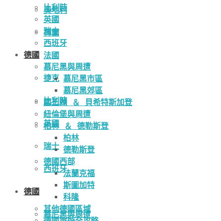
比利時
奧地利
英國
瑞士
荷蘭
西班牙
德國
法國
慕尼黑與周遭
捷克
慕尼黑市區
慕尼黑郊區
比利時
國王湖 ＆ 貝希特斯加登
紐倫堡與周遭
英國
柏林 ＆ 德勒斯登
柏林
瑞士
德勒斯登
德國西部
西班牙
法蘭克福
斯圖加特
德國
科隆
其他德國區域
慕尼黑與周遭
德國旅遊全攻略