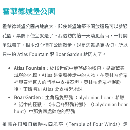
霍華德城堡公園
霍華德城堡公園占地廣大，即使城堡建築不開放還是可以參觀
花園，票價不便宜就是了。我造訪的這一天淒風苦雨，一打開
傘就壞了，根本沒心情在公園散步，說是逃難還更貼切，所以
只拍拍 Atlas Fountain 跟 Boar Garden 就閃人了。
Atlas Fountain
：於19世紀中葉落成的噴泉，是霍華德
城堡的地標。Atlas 是希臘神話中的人物，在奧林帕斯眾
神與泰坦巨人的鬥爭中支持泰坦，奧林帕斯眾神獲勝
後，宙斯懲罰 Atlas 要支撐起地球
Boar Garden
：主角是隻野豬–Calydonian boar，希臘
神話中的怪獸，《卡呂冬野豬狩獵》（Calydonian boar
hunt）中那隻四處肆虐的野豬
推薦在風和日麗時去四風亭（Temple of Four Winds）走