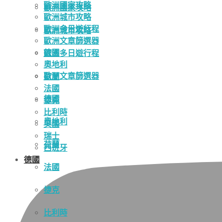
歐洲國家攻略
歐洲國家攻略
歐洲城市攻略
歐洲多日遊行程
歐洲城市攻略
歐洲文章篩選器
德國
歐洲多日遊行程
奧地利
歐洲文章篩選器
荷蘭
法國
德國
捷克
比利時
奧地利
英國
瑞士
荷蘭
西班牙
德國
法國
捷克
比利時