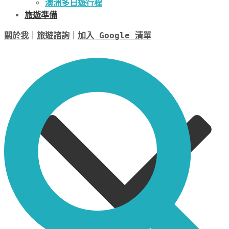
澳洲多日遊行程
旅遊準備
關於我
｜
旅遊諮詢
｜
加入 Google 清單