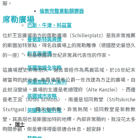
服。
倫敦完整景點篩選器
席勒廣場
巴斯、牛津、科茲窩
位於王宮廣場南方的席勒廣場（Schillerplatz）是我非常推薦
曼徹斯特與周遭
的斯圖加特景點，得名自廣場上的席勒雕像（德國歷史最悠久
約克與周遭
的一座），他是德國18世紀非常具代表性的作家。
英國旅遊全攻略
這廣場歷史非常悠久，過去曾經作為馬廄區域，於16世紀末
被當時的統治者–弗里德里希公爵一世改建為方正的廣場，自
英國旅遊入門系列
此就沒變過。廣場的北邊是老總理府（Alte Kanzlei）、西邊
英國城市攻略
是老王宮（Altes Schloss）、南邊是協同教堂（Stiftskirche
Stuttgart），周末有市集，非常熱鬧。協同教堂是新教教
英國多日遊行程
堂，其高塔也是斯圖加特的地標，內部非常簡約、我沒花太多
瑞士
時間參觀，倒是覺得裡面很適合休息，超安靜！