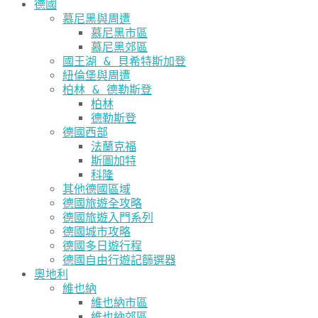
德國
慕尼黑與周遭
慕尼黑市區
慕尼黑郊區
國王湖 & 貝希特斯加登
紐倫堡與周遭
柏林 & 德勒斯登
柏林
德勒斯登
德國西部
法蘭克福
斯圖加特
科隆
其他德國區域
德國旅遊全攻略
德國旅遊入門系列
德國城市攻略
德國多日遊行程
德國自由行遊記篩選器
奧地利
維也納
維也納市區
維也納郊區