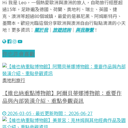
Hi 我是 Leo，一個熱愛歐洲與澳洲的旅人，自助旅行經歷超
過15年，足跡遍及德國、荷蘭、奧地利、瑞士、英國、捷
克、澳洲等超過80個城鎮，最愛的是慕尼黑、阿姆斯特丹、
墨爾本。歡迎光臨這個分享歐洲與澳洲自由行點點滴滴的小天
地！更多資訊：
關於我
｜
旅遊諮詢
｜
與我聯繫
！
你也許會喜歡
奧地利旅行
【維也納重點博物館】阿爾貝蒂娜博物館：重要作
品與內部裝潢介紹、重點參觀資訊
2026-03-05 - 最近更新時間： 2026-06-27