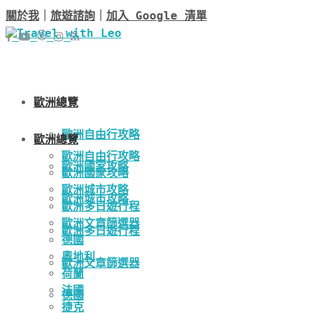
關於我
｜
旅遊諮詢
｜
加入 Google 清單
歐洲總覽
歐洲自由行攻略
歐洲總覽
歐洲自由行攻略
歐洲國家攻略
歐洲國家攻略
歐洲城市攻略
歐洲城市攻略
歐洲多日遊行程
歐洲文章篩選器
歐洲多日遊行程
德國
奧地利
歐洲文章篩選器
荷蘭
法國
德國
捷克