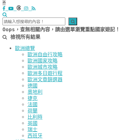
Oops，查無相關內容，請由選單瀏覽重點國家遊記！
檢視所有結果
歐洲總覽
歐洲自由行攻略
歐洲國家攻略
歐洲城市攻略
歐洲多日遊行程
歐洲文章篩選器
德國
奧地利
捷克
法國
荷蘭
比利時
英國
瑞士
西班牙