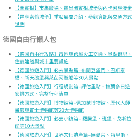
【圖賓根】市集廣場、霍恩圖賓根城堡與內卡河畔漫步
【霍亨索倫城堡】重點展間介紹、參觀資訊與交通方式
說明
德國自由行懶人包
【德國自由行攻略】市區與跨城火車交通、景點遊記、
住宿建議與城市重要設施
【德國旅遊入門】必去景點篇–布蘭登堡門、巴斯泰
橋、新天鵝堡與萊茵河遊船等30大景點
【德國旅遊入門】行程規劃篇–評估重點、推薦多日遊
安排方式、完整行程清單
【德國旅遊入門】博物館篇–佩加蒙博物館、歷代大師
畫廊與賓士博物館等20大博物館
【德國旅遊入門】必去小鎮篇– 羅騰堡、班堡、戈斯拉
爾等10大景點
【德國旅遊入門】世界文化遺產篇–無憂宮、特里爾、