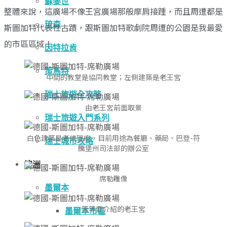
蘇黎世
整體來說，這廣場不像王宮廣場那般摩肩接踵，而且周遭都是
琉森
斯圖加特代表性古蹟，跟斯圖加特歌劇院周遭的公園是我最愛
的市區區域！
因特拉肯
策馬特
中間的教堂是協同教堂；左側建築是老王宮
瑞士旅遊全攻略
由老王宮前面取景
瑞士旅遊入門系列
白色建築是老總理府，目前用途為餐廳、藥局、巴登-符
瑞士城市攻略
騰堡州司法部的辦公室
澳洲
席勒雕像
墨爾本
等等要介紹的老王宮
墨爾本市區