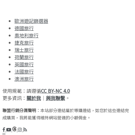
歐洲遊記篩選器
德國旅行
奧地利旅行
捷克旅行
瑞士旅行
荷蘭旅行
英國旅行
法國旅行
澳洲旅行
使用規範：請遵循
CC BY-NC 4.0
更多資訊：
關於我
｜
與我聯繫
。
聯盟行銷分潤聲明
：本站部分連結屬於導購連結，如您於這些連結完
成購買，我將能獲得維持網站營運的小額佣金。