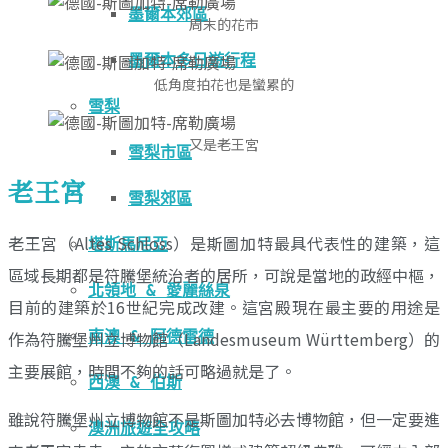
墨爾本郊區
周末的花市
墨爾本多日遊行程
低角度拍花也是蠻累的
雪梨
又是老王宮
雪梨市區
老王宮
雪梨郊區
老王宮（Altes Schloss）是斯圖加特最具代表性的建築，這
塔斯馬尼亞
區域長期都是符騰堡統治者的居所，可說是當地的政經中樞，
北領地 & 愛麗絲泉
目前的建築於16世紀完成改建。這宮殿現在最主要的用途是
作為符騰堡州立博物館（Landesmuseum Württemberg）的
南澳 & 阿德雷德
主要展館，時間不夠的話可略過就是了。
西澳 & 伯斯
雖說符騰堡州立博物館不是斯圖加特必去博物館，但一定要進
澳洲旅遊全攻略