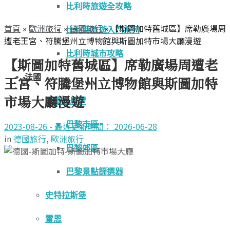
比利時旅遊全攻略
首頁
»
歐洲旅行
»
德國旅行
»
【斯圖加特舊城區】席勒廣場周
比利時旅遊入門系列
遭老王宮、符騰堡州立博物館與斯圖加特市場大廳漫遊
比利時城市攻略
【斯圖加特舊城區】席勒廣場周遭老
法國
王宮、符騰堡州立博物館與斯圖加特
市場大廳漫遊
巴黎與周遭
巴黎市區
2023-08-26 - 最近更新時間： 2026-06-28
in
德國旅行
,
歐洲旅行
巴黎郊區
巴黎景點篩選器
史特拉斯堡
雷恩