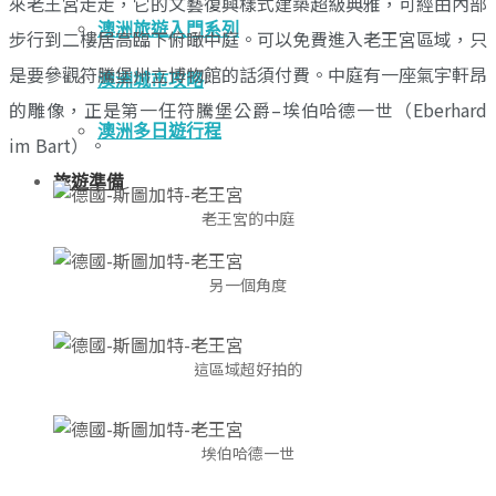
來老王宮走走，它的文藝復興樣式建築超級典雅，可經由內部
澳洲旅遊入門系列
步行到二樓居高臨下俯瞰中庭。可以免費進入老王宮區域，只
是要參觀符騰堡州立博物館的話須付費。中庭有一座氣宇軒昂
澳洲城市攻略
的雕像，正是第一任符騰堡公爵–埃伯哈德一世（Eberhard
澳洲多日遊行程
im Bart）。
旅遊準備
老王宮的中庭
另一個角度
這區域超好拍的
埃伯哈德一世