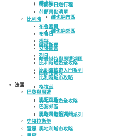
維也納
荷蘭多日遊行程
荷蘭景點清單
維也納市區
比利時
布魯塞爾
維也納郊區
布魯日
根特
薩爾斯堡
安特衛普
列日
哈修塔特與周遭湖區
比利時旅遊全攻略
比利時旅遊入門系列
因斯布魯克
比利時城市攻略
法國
格拉茲
巴黎與周遭
巴黎市區
奧地利旅遊全攻略
巴黎郊區
巴黎景點篩選器
奧地利旅遊入門系列
史特拉斯堡
雷恩
奧地利城市攻略
里爾