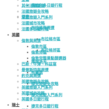
奧地利多日遊行程
其他法國區域
法國旅遊全攻略
捷克
法國旅遊入門系列
法國城市攻略
布拉格與周遭
法國多日遊行程
英國
布拉格市區
倫敦與周遭
倫敦市區
布拉格郊區
倫敦郊區
倫敦完整景點篩選器
庫倫洛夫
巴斯、牛津、科茲窩
曼徹斯特與周遭
布爾諾
約克與周遭
英國旅遊全攻略
捷克旅遊全攻略
英國旅遊入門系列
英國城市攻略
捷克旅遊入門系列
英國多日遊行程
瑞士
捷克多日遊行程