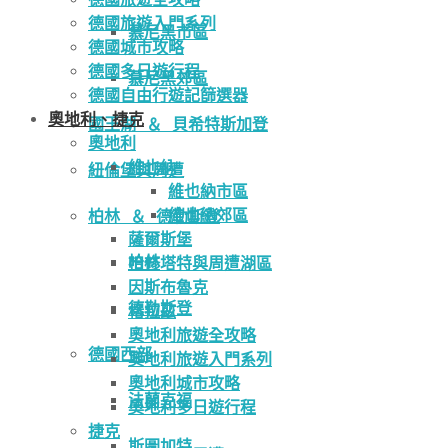
德國旅遊入門系列
慕尼黑市區
德國城市攻略
德國多日遊行程
慕尼黑郊區
德國自由行遊記篩選器
奧地利、捷克
國王湖 ＆ 貝希特斯加登
奧地利
維也納
紐倫堡與周遭
維也納市區
維也納郊區
柏林 ＆ 德勒斯登
薩爾斯堡
柏林
哈修塔特與周遭湖區
因斯布魯克
德勒斯登
格拉茲
奧地利旅遊全攻略
德國西部
奧地利旅遊入門系列
奧地利城市攻略
法蘭克福
奧地利多日遊行程
捷克
斯圖加特