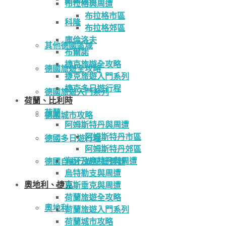
布拉格與周遭
布拉格市區
科隆
布拉格郊區
庫倫洛夫
其他德國區域
布爾諾
捷克旅遊全攻略
德國旅遊全攻略
捷克旅遊入門系列
捷克多日遊行程
德國旅遊入門系列
荷蘭、比利時
荷蘭
德國城市攻略
阿姆斯特丹與周遭
阿姆斯特丹市區
德國多日遊行程
阿姆斯特丹郊區
海牙及鹿特丹與周遭
德國自由行遊記篩選器
烏特勒支與周遭
奧地利、捷克
馬斯垂克與周遭
荷蘭旅遊全攻略
奧地利
荷蘭旅遊入門系列
荷蘭城市攻略