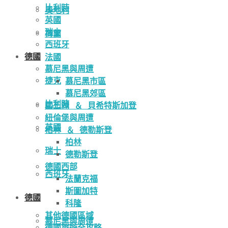
比利時
奧地利
英國
瑞士
荷蘭
西班牙
德國
法國
慕尼黑與周遭
捷克
慕尼黑市區
慕尼黑郊區
比利時
國王湖 ＆ 貝希特斯加登
紐倫堡與周遭
英國
柏林 ＆ 德勒斯登
柏林
瑞士
德勒斯登
德國西部
西班牙
法蘭克福
斯圖加特
德國
科隆
其他德國區域
慕尼黑與周遭
德國旅遊全攻略