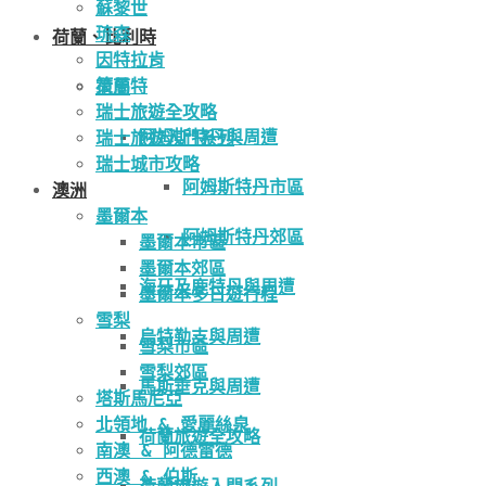
蘇黎世
琉森
荷蘭、比利時
因特拉肯
策馬特
荷蘭
瑞士旅遊全攻略
阿姆斯特丹與周遭
瑞士旅遊入門系列
瑞士城市攻略
阿姆斯特丹市區
澳洲
墨爾本
阿姆斯特丹郊區
墨爾本市區
墨爾本郊區
海牙及鹿特丹與周遭
墨爾本多日遊行程
雪梨
烏特勒支與周遭
雪梨市區
雪梨郊區
馬斯垂克與周遭
塔斯馬尼亞
北領地 & 愛麗絲泉
荷蘭旅遊全攻略
南澳 & 阿德雷德
西澳 & 伯斯