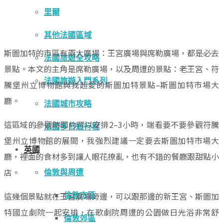
里爾
其他法國區域
斯圖加特的市區有兩大廣場：王宮廣場與席勒廣場，都是必去
法國旅遊全攻略
景點。本文的主角是席勒廣場，以及周遭的景點：老王宮、符
法國旅遊入門系列
騰堡州立博物館與我超愛的斯圖加特景點–斯圖加特市場大
廳。
法國城市攻略
這區域的參觀時間約可以安排2–3小時，端看要不要參觀符騰
法國多日遊行程
堡州立博物館的展間，我強烈建議一定要去斯圖加特市場大
英國
廳，裡面的食材多到讓人眼花撩亂，也有不錯的餐廳跟甜點小
店。
倫敦與周遭
這幾個景點就在王宮廣場旁邊，可以跟那邊的新王宮、斯圖加
倫敦市區
特國立劇院一起安排，在歌劇院周遭的公園做日光浴非常舒
倫敦郊區