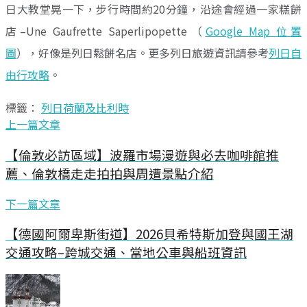
日大教堂晃一下，步行時間約20分鐘，沿途會經過一家糕餅
店–Une Gaufrette Saperlipopette（
Google Map 位置
圖
），好像是列日鬆餅名店。更多列日旅遊資訊請參考
列日自
由行攻略
。
標籤：
列日
荷蘭及比利時
上一篇文章
【倫敦必訪區域】波羅市場漫遊與必去咖啡館推
薦、倫敦橋走走拍拍與周遭景點介紹
下一篇文章
【德國阿爾卑斯街道】2026貝希特斯加登與國王湖
交通攻略–跨城交通、當地公車與船班資訊