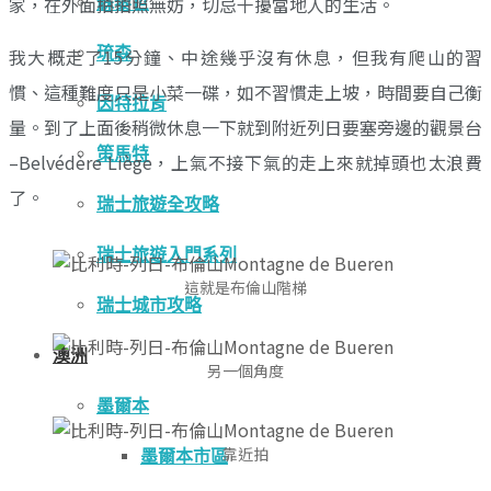
家，在外面拍拍照無妨，切忌干擾當地人的生活。
蘇黎世
琉森
我大概走了15分鐘、中途幾乎沒有休息，但我有爬山的習
慣、這種難度只是小菜一碟，如不習慣走上坡，時間要自己衡
因特拉肯
量。到了上面後稍微休息一下就到附近列日要塞旁邊的觀景台
策馬特
–Belvédère Liège，上氣不接下氣的走上來就掉頭也太浪費
了。
瑞士旅遊全攻略
瑞士旅遊入門系列
這就是布倫山階梯
瑞士城市攻略
澳洲
另一個角度
墨爾本
靠近拍
墨爾本市區