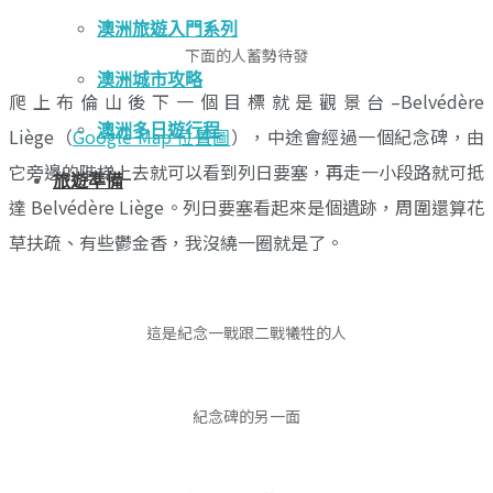
澳洲旅遊入門系列
下面的人蓄勢待發
澳洲城市攻略
爬上布倫山後下一個目標就是觀景台–Belvédère
澳洲多日遊行程
Liège（
Google Map 位置圖
），中途會經過一個紀念碑，由
它旁邊的階梯上去就可以看到列日要塞，再走一小段路就可抵
旅遊準備
達 Belvédère Liège。列日要塞看起來是個遺跡，周圍還算花
草扶疏、有些鬱金香，我沒繞一圈就是了。
這是紀念一戰跟二戰犧牲的人
紀念碑的另一面