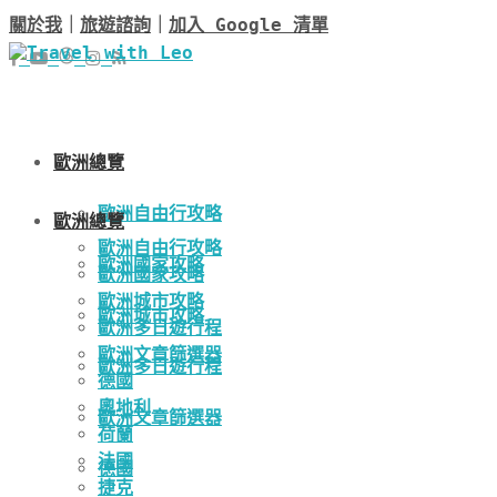
關於我
｜
旅遊諮詢
｜
加入 Google 清單
歐洲總覽
歐洲自由行攻略
歐洲總覽
歐洲自由行攻略
歐洲國家攻略
歐洲國家攻略
歐洲城市攻略
歐洲城市攻略
歐洲多日遊行程
歐洲文章篩選器
歐洲多日遊行程
德國
奧地利
歐洲文章篩選器
荷蘭
法國
德國
捷克