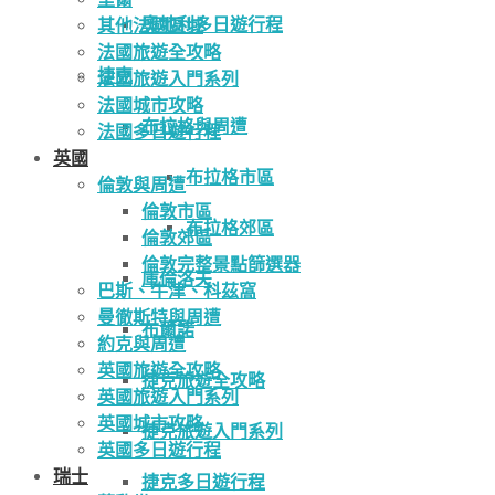
奧地利多日遊行程
其他法國區域
法國旅遊全攻略
捷克
法國旅遊入門系列
法國城市攻略
布拉格與周遭
法國多日遊行程
英國
布拉格市區
倫敦與周遭
倫敦市區
布拉格郊區
倫敦郊區
倫敦完整景點篩選器
庫倫洛夫
巴斯、牛津、科茲窩
曼徹斯特與周遭
布爾諾
約克與周遭
英國旅遊全攻略
捷克旅遊全攻略
英國旅遊入門系列
英國城市攻略
捷克旅遊入門系列
英國多日遊行程
瑞士
捷克多日遊行程