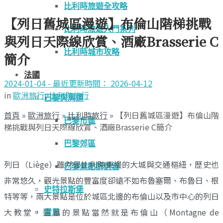
比利時旅遊全攻略
【列日舊城區漫遊】布倫山階梯挑戰
比利時旅遊入門系列
與列日天際線欣賞、酒廠Brasserie C
比利時城市攻略
簡介
法國
2024-01-04 - 最近更新時間： 2026-04-12
in
歐洲旅行
,
比利時旅行
巴黎與周遭
首頁
»
歐洲旅行
»
比利時旅行
»
【列日舊城區漫遊】布倫山階
巴黎市區
梯挑戰與列日天際線欣賞、酒廠Brasserie C簡介
巴黎郊區
列日（Liège）雖然是比利時東邊的大城與交通樞紐，歷史也
巴黎景點篩選器
非常悠久，觀光景點的豐富度卻遠不如布魯塞爾、布魯日、根
史特拉斯堡
特等等，兩大景點是位於城區北邊的布倫山以及市中心的列日
大教堂，這篇的景點當然就是布倫山（Montagne de
雷恩