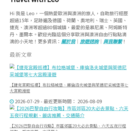
Hi 我是 Leo，一個熱愛歐洲與澳洲的旅人，自助旅行經歷
超過15年，足跡遍及德國、荷蘭、奧地利、瑞士、英國、
捷克、澳洲等超過80個城鎮，最愛的是慕尼黑、阿姆斯特
丹、墨爾本。歡迎光臨這個分享歐洲與澳洲自由行點點滴
滴的小天地！更多資訊：
關於我
｜
旅遊諮詢
｜
與我聯繫
！
最新文章
【捷克宮殿巡禮】布拉格城堡、庫倫洛夫城堡與萊德尼采城堡等七
大宮殿漫遊
2026-07-29 - 最近更新時間： 2026-08-09
【2026巴黎自由行攻略】市區郊區20大必去景點、六天五夜行程