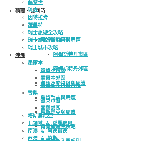
蘇黎世
琉森
荷蘭、比利時
因特拉肯
策馬特
荷蘭
瑞士旅遊全攻略
阿姆斯特丹與周遭
瑞士旅遊入門系列
瑞士城市攻略
阿姆斯特丹市區
澳洲
墨爾本
阿姆斯特丹郊區
墨爾本市區
墨爾本郊區
海牙及鹿特丹與周遭
墨爾本多日遊行程
雪梨
烏特勒支與周遭
雪梨市區
雪梨郊區
馬斯垂克與周遭
塔斯馬尼亞
北領地 & 愛麗絲泉
荷蘭旅遊全攻略
南澳 & 阿德雷德
西澳 & 伯斯