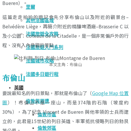
Bueren）。
里爾
這篇走走拍拍的遊記會先分享布倫山以及附近的觀景台–
其他法國區域
Belvédère Liège，再簡介附近的精釀啤酒廠–Brasserie C 以
法國旅遊全攻略
及小公園：Coteaux de la Citadelle，是一個非常偏戶外的行
程、沒有入內參觀的景點。
法國旅遊入門系列
法國城市攻略
本文主角：布倫山
法國多日遊行程
布倫山
英國
要說最知名的列日景點，那就是布倫山了（
Google Map 位置
倫敦與周遭
圖
）！布倫山不是一座山，而是374階的石階（坡度約
30%），為了紀念 Vincent de Bueren 與他率領的士兵而建
倫敦市區
立的，此君是15世紀的列日英雄、率軍抵抗侵略列日的勃艮
倫敦郊區
第公爵。