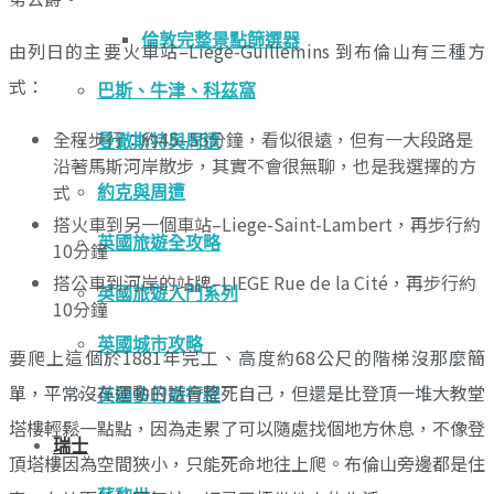
倫敦完整景點篩選器
由列日的主要火車站–Liege-Guillemins 到布倫山有三種方
式：
巴斯、牛津、科茲窩
全程步行：約45–55分鐘，看似很遠，但有一大段路是
曼徹斯特與周遭
沿著馬斯河岸散步，其實不會很無聊，也是我選擇的方
式
約克與周遭
搭火車到另一個車站–Liege-Saint-Lambert，再步行約
英國旅遊全攻略
10分鐘
搭公車到河岸的站牌–LIEGE Rue de la Cité，再步行約
英國旅遊入門系列
10分鐘
英國城市攻略
要爬上這個於1881年完工、高度約68公尺的階梯沒那麼簡
單，平常沒在運動的話會整死自己，但還是比登頂一堆大教堂
英國多日遊行程
塔樓輕鬆一點點，因為走累了可以隨處找個地方休息，不像登
瑞士
頂塔樓因為空間狹小，只能死命地往上爬。布倫山旁邊都是住