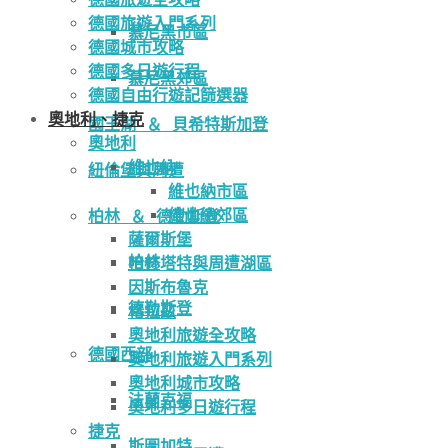
德國旅遊入門系列
慕尼黑市區
德國城市攻略
德國多日遊行程
慕尼黑郊區
德國自由行遊記篩選器
奧地利、捷克
國王湖 ＆ 貝希特斯加登
奧地利
維也納
紐倫堡與周遭
維也納市區
維也納郊區
柏林 ＆ 德勒斯登
薩爾斯堡
柏林
哈修塔特與周遭湖區
因斯布魯克
德勒斯登
格拉茲
奧地利旅遊全攻略
德國西部
奧地利旅遊入門系列
奧地利城市攻略
法蘭克福
奧地利多日遊行程
捷克
斯圖加特