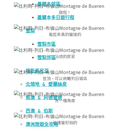
墨爾本郊區
啟程！
墨爾本多日遊行程
雪梨
看起來真的蠻陡的
雪梨市區
沿途的民家
雪梨郊區
塔斯馬尼亞
登頂，可以俯瞰列日城區
北領地 & 愛麗絲泉
南澳 & 阿德雷德
另一種角度
西澳 & 伯斯
這邊蠻好拍的
澳洲旅遊全攻略