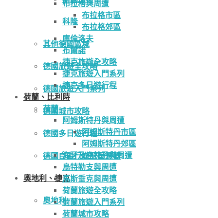
布拉格與周遭
布拉格市區
科隆
布拉格郊區
庫倫洛夫
其他德國區域
布爾諾
捷克旅遊全攻略
德國旅遊全攻略
捷克旅遊入門系列
捷克多日遊行程
德國旅遊入門系列
荷蘭、比利時
荷蘭
德國城市攻略
阿姆斯特丹與周遭
阿姆斯特丹市區
德國多日遊行程
阿姆斯特丹郊區
海牙及鹿特丹與周遭
德國自由行遊記篩選器
烏特勒支與周遭
奧地利、捷克
馬斯垂克與周遭
荷蘭旅遊全攻略
奧地利
荷蘭旅遊入門系列
荷蘭城市攻略