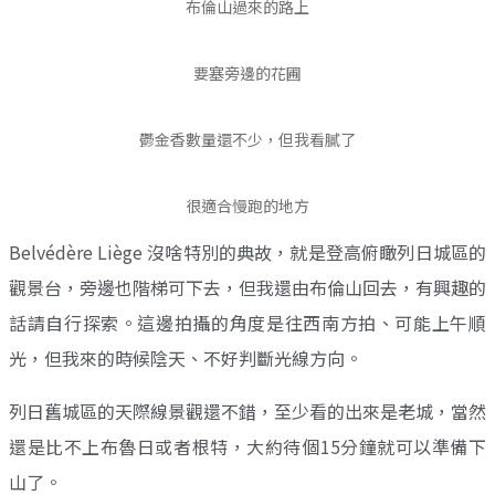
布倫山過來的路上
要塞旁邊的花圃
鬱金香數量還不少，但我看膩了
很適合慢跑的地方
Belvédère Liège 沒啥特別的典故，就是登高俯瞰列日城區的
觀景台，旁邊也階梯可下去，但我還由布倫山回去，有興趣的
話請自行探索。這邊拍攝的角度是往西南方拍、可能上午順
光，但我來的時候陰天、不好判斷光線方向。
列日舊城區的天際線景觀還不錯，至少看的出來是老城，當然
還是比不上布魯日或者根特，大約待個15分鐘就可以準備下
山了。