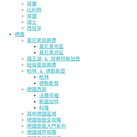
荷蘭
比利時
英國
瑞士
西班牙
德國
慕尼黑與周遭
慕尼黑市區
慕尼黑郊區
國王湖 & 貝希特斯加登
紐倫堡與周遭
柏林 & 德勒斯登
柏林
德勒斯登
德國西部
法蘭克福
斯圖加特
科隆
其他德國區域
德國旅遊全攻略
德國旅遊入門系列
德國城市攻略