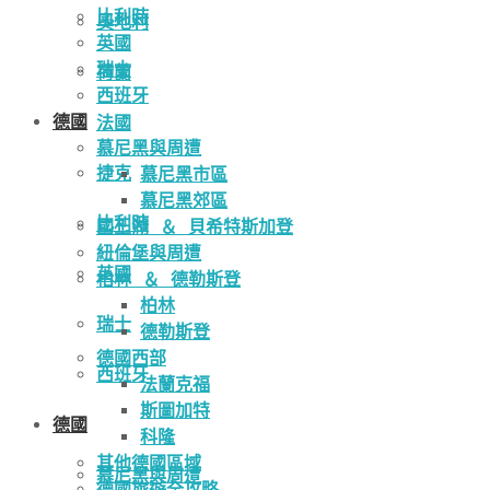
比利時
奧地利
英國
瑞士
荷蘭
西班牙
德國
法國
慕尼黑與周遭
捷克
慕尼黑市區
慕尼黑郊區
比利時
國王湖 ＆ 貝希特斯加登
紐倫堡與周遭
英國
柏林 ＆ 德勒斯登
柏林
瑞士
德勒斯登
德國西部
西班牙
法蘭克福
斯圖加特
德國
科隆
其他德國區域
慕尼黑與周遭
德國旅遊全攻略