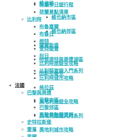
維也納
荷蘭多日遊行程
荷蘭景點清單
維也納市區
比利時
布魯塞爾
維也納郊區
布魯日
根特
薩爾斯堡
安特衛普
列日
哈修塔特與周遭湖區
比利時旅遊全攻略
比利時旅遊入門系列
因斯布魯克
比利時城市攻略
法國
格拉茲
巴黎與周遭
巴黎市區
奧地利旅遊全攻略
巴黎郊區
巴黎景點篩選器
奧地利旅遊入門系列
史特拉斯堡
雷恩
奧地利城市攻略
里爾