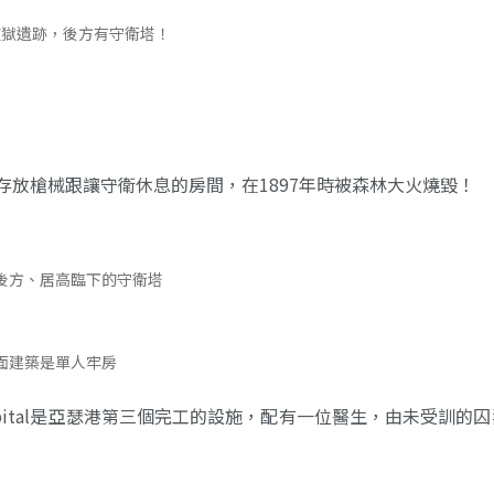
監獄遺跡，後方有守衛塔！
裡面有存放槍械跟讓守衛休息的房間，在1897年時被森林大火燒毀！
後方、居高臨下的守衛塔
面建築是單人牢房
pital是亞瑟港第三個完工的設施，配有一位醫生，由未受訓的