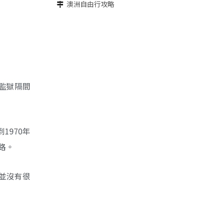
澳洲自由行攻略
時監獄隔間
1970年
之路。
並沒有很