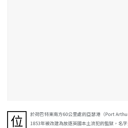
於荷巴特東南方60公里處的亞瑟港（Port Ar
位
1853年被改建為放逐英國本土流犯的監獄，名字是取