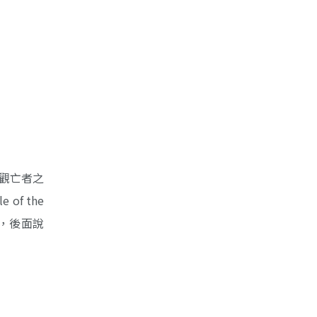
遠觀亡者之
f the
了，後面說