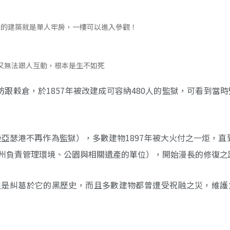
點的建築就是單人牢房，一樓可以進入參觀！
又無法跟人互動，根本是生不如死
麵粉磨坊跟穀倉，於1857年被改建成可容納480人的監獄，可看到當
後亞瑟港不再作為監獄），多數建物1897年被大火付之一炬，直到
vice管理（澳洲各州負責管理環境、公園與相關遺產的單位），開始漫長的修復
但是糾葛於它的黑歷史，而且多數建物都曾遭受祝融之災，維護