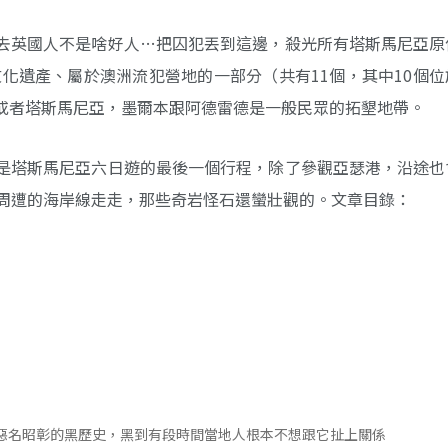
去英國人不是啥好人…把囚犯丟到這邊，殺光所有塔斯馬尼亞原
文化遺產、屬於澳洲流犯營地的一部分（共有11個，其中10個
或者塔斯馬尼亞，墨爾本跟阿德雷德是一般民眾的拓墾地帶。
是塔斯馬尼亞六日遊的最後一個行程，除了參觀亞瑟港，沿途也
s Arch）周遭的海岸線走走，那些奇岩怪石還蠻壯觀的。文章目錄：
惡名昭彰的黑歷史，黑到有段時間當地人根本不想跟它扯上關係