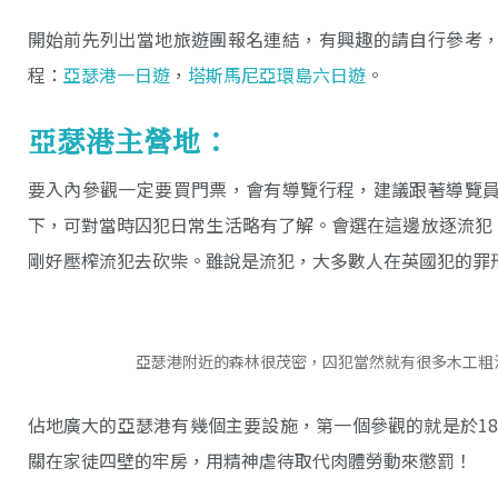
開始前先列出當地旅遊團報名連結，有興趣的請自行參考
程：
亞瑟港一日遊
，
塔斯馬尼亞環島六日遊
。
亞瑟港主營地：
要入內參觀一定要買門票，會有導覽行程，建議跟著導覽
下，可對當時囚犯日常生活略有了解。會選在這邊放逐流犯
剛好壓榨流犯去砍柴。雖說是流犯，大多數人在英國犯的罪
亞瑟港附近的森林很茂密，囚犯當然就有很多木工粗
佔地廣大的亞瑟港有幾個主要設施，第一個參觀的就是於1850年
關在家徒四壁的牢房，用精神虐待取代肉體勞動來懲罰！