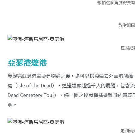
想拍這個角度得要
教堂跟
在囚犯
亞瑟港遊港
參觀完亞瑟港主要建物群之後，還可以搭渡輪去外面港灣繞一下
島（Isle of the Dead），這邊埋葬超過千人的屍體，包
Dead Cemetery Tour），繞一圈之後就懂插翅
明。
走到碼