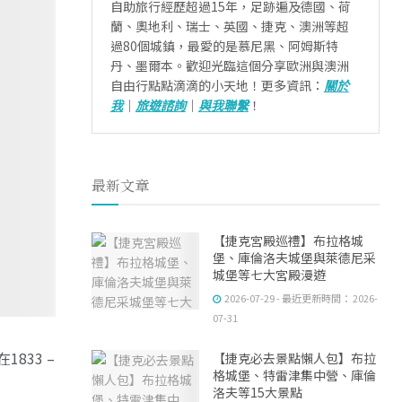
自助旅行經歷超過15年，足跡遍及德國、荷
蘭、奧地利、瑞士、英國、捷克、澳洲等超
過80個城鎮，最愛的是慕尼黑、阿姆斯特
丹、墨爾本。歡迎光臨這個分享歐洲與澳洲
自由行點點滴滴的小天地！更多資訊：
關於
我
｜
旅遊諮詢
｜
與我聯繫
！
最新文章
【捷克宮殿巡禮】布拉格城
堡、庫倫洛夫城堡與萊德尼采
城堡等七大宮殿漫遊
2026-07-29 - 最近更新時間： 2026-
07-31
833 –
【捷克必去景點懶人包】布拉
格城堡、特雷津集中營、庫倫
洛夫等15大景點