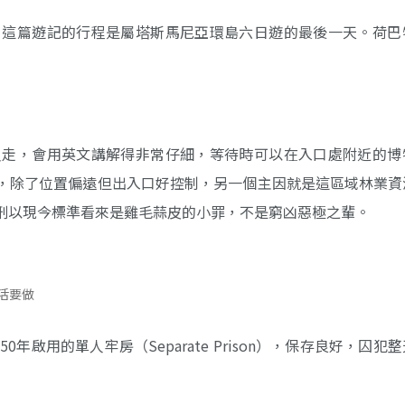
，這篇遊記的行程是屬塔斯馬尼亞環島六日遊的最後一天。荷巴
員走，會用英文講解得非常仔細，等待時可以在入口處附近的博
，除了位置偏遠但出入口好控制，另一個主因就是這區域林業資
刑以現今標準看來是雞毛蒜皮的小罪，不是窮凶惡極之輩。
活要做
啟用的單人牢房（Separate Prison），保存良好，囚犯