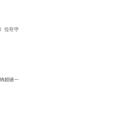
e）位在守
容納超過一