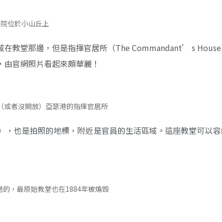
醫院位於小山丘上
那邊，但是指揮官居所（The Commandant’ s Hous
，由官網照片看起來頗華麗！
（或者沒開放）亞瑟港的指揮官居所
hurch），也是拍照的地標，附近是官員的生活區域。這座教堂可以
的，最原始教堂也在1884年被燒毀