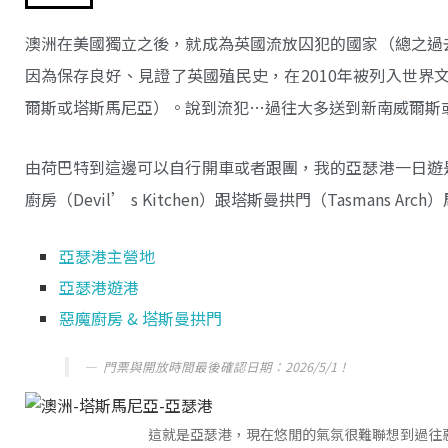
澳洲在美國獨立之後，就成為英國流放囚犯的國家（總之過
因為保存良好、見證了英國殖民史，在2010年被列入世界
爾斯或塔斯馬尼亞）。說到流犯…過往大多送到新南威爾斯
由荷巴特到這邊可以自行開車或者跟團，我的亞瑟港一日遊
廚房（Devil’ s Kitchen）跟塔斯曼拱門（Tasman
亞瑟港主營地
亞瑟港遊港
惡魔廚房 & 塔斯曼拱門
門票與開放時間最後確認日期：2026/5/1！
這就是亞瑟港，現在悠閒的氣氛很難聯想到過往