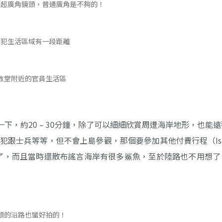
有超廣角鏡頭，普通廣角是不夠的！
囚犯生活區域有一段距離
教堂附近的官員生活區
，約20 – 30分鐘，除了可以細細欣賞周遭海岸地形，也能
含流犯跟士兵等等，但不會上島參觀，那個要參加其他付費行程（Isle o
難飛的意義了，而且當時還散布謠言海岸有很多鯊魚，至於陸路也不用想
頭的沿路也蠻好拍的！