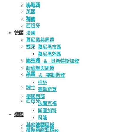
比利時
奧地利
英國
瑞士
荷蘭
西班牙
德國
法國
慕尼黑與周遭
捷克
慕尼黑市區
慕尼黑郊區
比利時
國王湖 ＆ 貝希特斯加登
紐倫堡與周遭
英國
柏林 ＆ 德勒斯登
柏林
瑞士
德勒斯登
德國西部
西班牙
法蘭克福
斯圖加特
德國
科隆
其他德國區域
慕尼黑與周遭
德國旅遊全攻略