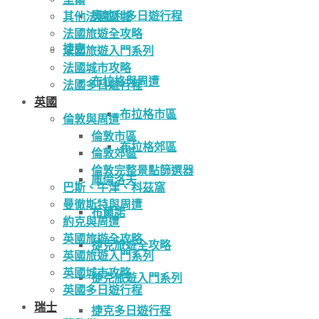
奧地利多日遊行程
其他法國區域
法國旅遊全攻略
捷克
法國旅遊入門系列
法國城市攻略
布拉格與周遭
法國多日遊行程
英國
布拉格市區
倫敦與周遭
倫敦市區
布拉格郊區
倫敦郊區
倫敦完整景點篩選器
庫倫洛夫
巴斯、牛津、科茲窩
曼徹斯特與周遭
布爾諾
約克與周遭
英國旅遊全攻略
捷克旅遊全攻略
英國旅遊入門系列
英國城市攻略
捷克旅遊入門系列
英國多日遊行程
瑞士
捷克多日遊行程