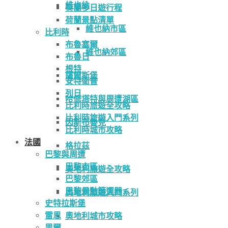
維也納
荷蘭多日遊行程
荷蘭景點清單
維也納市區
比利時
布魯塞爾
維也納郊區
布魯日
根特
薩爾斯堡
安特衛普
列日
哈修塔特與周遭湖區
比利時旅遊全攻略
比利時旅遊入門系列
因斯布魯克
比利時城市攻略
法國
格拉茲
巴黎與周遭
巴黎市區
奧地利旅遊全攻略
巴黎郊區
巴黎景點篩選器
奧地利旅遊入門系列
史特拉斯堡
雷恩
奧地利城市攻略
里爾