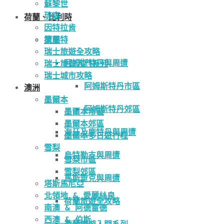
蘇黎世
琉森
荷蘭、比利時
因特拉肯
策馬特
荷蘭
瑞士旅遊全攻略
阿姆斯特丹與周遭
瑞士旅遊入門系列
瑞士城市攻略
阿姆斯特丹市區
澳洲
墨爾本
阿姆斯特丹郊區
墨爾本市區
墨爾本郊區
海牙及鹿特丹與周遭
墨爾本多日遊行程
雪梨
烏特勒支與周遭
雪梨市區
雪梨郊區
馬斯垂克與周遭
塔斯馬尼亞
北領地 & 愛麗絲泉
荷蘭旅遊全攻略
南澳 & 阿德雷德
西澳 & 伯斯