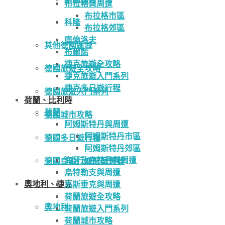
布拉格與周遭
布拉格市區
科隆
布拉格郊區
庫倫洛夫
其他德國區域
布爾諾
捷克旅遊全攻略
德國旅遊全攻略
捷克旅遊入門系列
捷克多日遊行程
德國旅遊入門系列
荷蘭、比利時
荷蘭
德國城市攻略
阿姆斯特丹與周遭
阿姆斯特丹市區
德國多日遊行程
阿姆斯特丹郊區
海牙及鹿特丹與周遭
德國自由行遊記篩選器
烏特勒支與周遭
奧地利、捷克
馬斯垂克與周遭
荷蘭旅遊全攻略
奧地利
荷蘭旅遊入門系列
荷蘭城市攻略