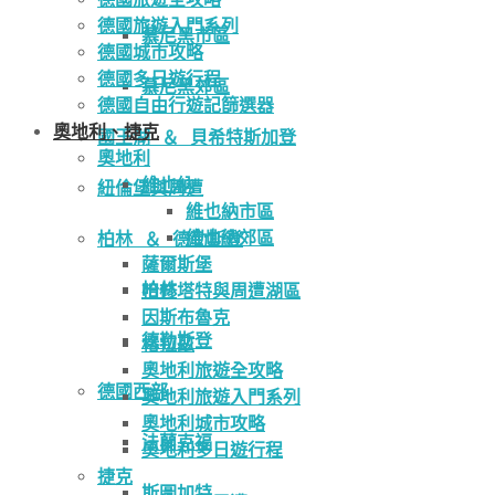
德國旅遊入門系列
慕尼黑市區
德國城市攻略
德國多日遊行程
慕尼黑郊區
德國自由行遊記篩選器
奧地利、捷克
國王湖 ＆ 貝希特斯加登
奧地利
維也納
紐倫堡與周遭
維也納市區
維也納郊區
柏林 ＆ 德勒斯登
薩爾斯堡
柏林
哈修塔特與周遭湖區
因斯布魯克
德勒斯登
格拉茲
奧地利旅遊全攻略
德國西部
奧地利旅遊入門系列
奧地利城市攻略
法蘭克福
奧地利多日遊行程
捷克
斯圖加特