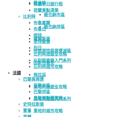
維也納
荷蘭多日遊行程
荷蘭景點清單
維也納市區
比利時
布魯塞爾
維也納郊區
布魯日
根特
薩爾斯堡
安特衛普
列日
哈修塔特與周遭湖區
比利時旅遊全攻略
比利時旅遊入門系列
因斯布魯克
比利時城市攻略
法國
格拉茲
巴黎與周遭
巴黎市區
奧地利旅遊全攻略
巴黎郊區
巴黎景點篩選器
奧地利旅遊入門系列
史特拉斯堡
雷恩
奧地利城市攻略
里爾