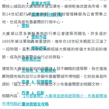
墨爾本郊區
爾核心城區的大廣場原本是沼澤地，被排乾後改建為市場，等
到14世紀起行業公會興起，這邊就慢慢轉變為公會聚集之
墨爾本多日遊行程
地，也成為是布魯塞爾的行政中心。
雪梨
大廣場以眾多美輪美奐的行業公會建築而聞名，許多是於
雪梨市區
1695年被法軍砲轟後重建的，後來在18世紀末期起又沉淪了
一段時間，直到19世紀末期經過大規模的修復才有目前的樣
雪梨郊區
貌、成為布魯塞爾自由行必訪景點。
塔斯馬尼亞
通常到大廣場就是拍拍四周讓人目不轉睛的建築群，我也蠻推
北領地 & 愛麗絲泉
薦時間充裕的話可以參觀布魯塞爾城市博物館，它的前身是所
南澳 & 阿德雷德
謂的「國王之家」，內部展出不少布魯塞爾歷史相關文物。
西澳 & 伯斯
相關內容：
【布魯塞爾】大廣場漫遊與建築簡介、布魯塞爾城
市博物館分享
澳洲旅遊全攻略