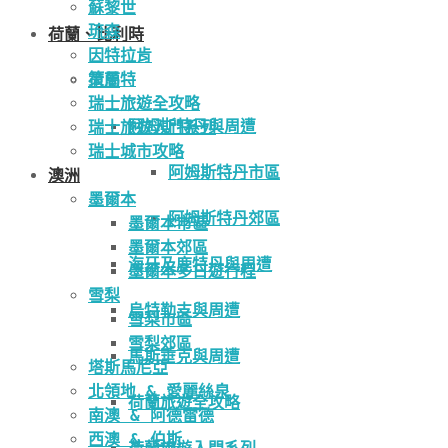
蘇黎世
琉森
荷蘭、比利時
因特拉肯
策馬特
荷蘭
瑞士旅遊全攻略
阿姆斯特丹與周遭
瑞士旅遊入門系列
瑞士城市攻略
阿姆斯特丹市區
澳洲
墨爾本
阿姆斯特丹郊區
墨爾本市區
墨爾本郊區
海牙及鹿特丹與周遭
墨爾本多日遊行程
雪梨
烏特勒支與周遭
雪梨市區
雪梨郊區
馬斯垂克與周遭
塔斯馬尼亞
北領地 & 愛麗絲泉
荷蘭旅遊全攻略
南澳 & 阿德雷德
西澳 & 伯斯