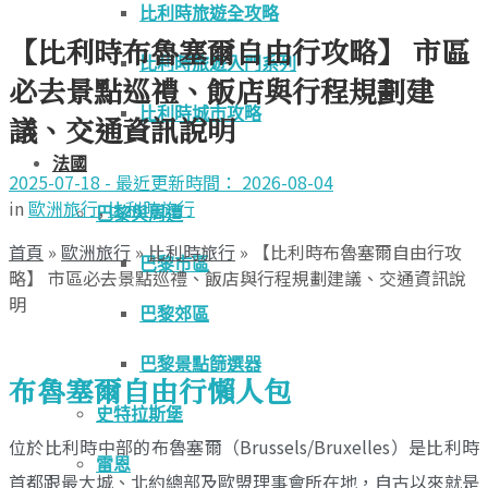
比利時旅遊全攻略
【比利時布魯塞爾自由行攻略】 市區
比利時旅遊入門系列
必去景點巡禮、飯店與行程規劃建
比利時城市攻略
議、交通資訊說明
法國
2025-07-18 - 最近更新時間： 2026-08-04
in
歐洲旅行
,
比利時旅行
巴黎與周遭
首頁
»
歐洲旅行
»
比利時旅行
»
【比利時布魯塞爾自由行攻
巴黎市區
略】 市區必去景點巡禮、飯店與行程規劃建議、交通資訊說
明
巴黎郊區
巴黎景點篩選器
布魯塞爾自由行懶人包
史特拉斯堡
位於比利時中部的布魯塞爾（Brussels/Bruxelles）是比利時
雷恩
首都跟最大城、北約總部及歐盟理事會所在地，自古以來就是