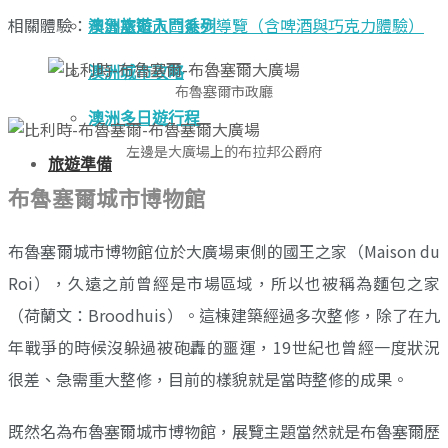
相關體驗：
布魯塞爾市區徒步導覽（含啤酒與巧克力體驗）
澳洲旅遊入門系列
澳洲城市攻略
布魯塞爾市政廳
澳洲多日遊行程
左邊是大廣場上的布拉邦公爵府
旅遊準備
布魯塞爾城市博物館
布魯塞爾城市博物館位於大廣場東側的國王之家（Maison du
Roi），久遠之前曾經是市場區域，所以也被稱為麵包之家
（荷蘭文：Broodhuis）。這棟建築經過多次整修，除了在九
年戰爭的時候沒躲過被砲轟的噩運，19世紀也曾經一度狀況
很差、急需重大整修，目前的樣貌就是當時整修的成果。
既然名為布魯塞爾城市博物館，展覽主題當然就是布魯塞爾歷