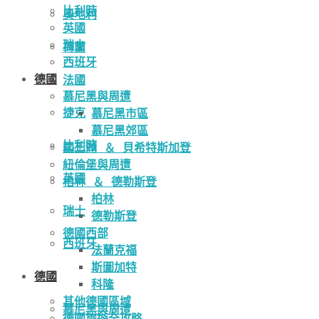
比利時
奧地利
英國
瑞士
荷蘭
西班牙
德國
法國
慕尼黑與周遭
捷克
慕尼黑市區
慕尼黑郊區
比利時
國王湖 ＆ 貝希特斯加登
紐倫堡與周遭
英國
柏林 ＆ 德勒斯登
柏林
瑞士
德勒斯登
德國西部
西班牙
法蘭克福
斯圖加特
德國
科隆
其他德國區域
慕尼黑與周遭
德國旅遊全攻略