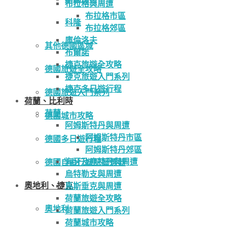
布拉格與周遭
布拉格市區
科隆
布拉格郊區
庫倫洛夫
其他德國區域
布爾諾
捷克旅遊全攻略
德國旅遊全攻略
捷克旅遊入門系列
捷克多日遊行程
德國旅遊入門系列
荷蘭、比利時
荷蘭
德國城市攻略
阿姆斯特丹與周遭
阿姆斯特丹市區
德國多日遊行程
阿姆斯特丹郊區
海牙及鹿特丹與周遭
德國自由行遊記篩選器
烏特勒支與周遭
奧地利、捷克
馬斯垂克與周遭
荷蘭旅遊全攻略
奧地利
荷蘭旅遊入門系列
荷蘭城市攻略