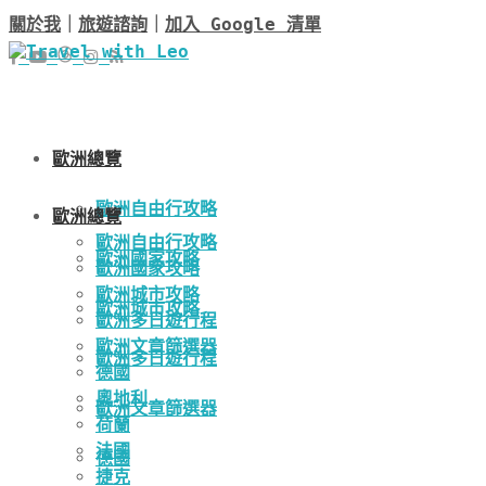
關於我
｜
旅遊諮詢
｜
加入 Google 清單
歐洲總覽
歐洲自由行攻略
歐洲總覽
歐洲自由行攻略
歐洲國家攻略
歐洲國家攻略
歐洲城市攻略
歐洲城市攻略
歐洲多日遊行程
歐洲文章篩選器
歐洲多日遊行程
德國
奧地利
歐洲文章篩選器
荷蘭
法國
德國
捷克