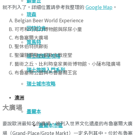
蘇黎世
就不列入了。詳細位置請參考我整理的
Google Map
。
琉森
Belgian Beer World Experience
可可和巧克力博物館與尿尿小童
因特拉肯
布魯塞爾大廣場
策馬特
聖休伯特拱廊街
聖彌額爾聖古都勒主教座堂
瑞士旅遊全攻略
藝術之丘、比利時皇家美術博物館、小薩布隆廣場
瑞士旅遊入門系列
布魯塞爾公園與布魯塞爾王宮
瑞士城市攻略
澳洲
大廣場
墨爾本
要說歐洲最知名的廣場，被列入世界文化遺產的布魯塞爾大廣
墨爾本市區
場（Grand-Place/Grote Markt）一定名列其中。位於布魯塞