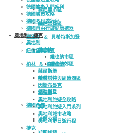
德國旅遊入門系列
慕尼黑市區
德國城市攻略
德國多日遊行程
慕尼黑郊區
德國自由行遊記篩選器
奧地利、捷克
國王湖 ＆ 貝希特斯加登
奧地利
維也納
紐倫堡與周遭
維也納市區
維也納郊區
柏林 ＆ 德勒斯登
薩爾斯堡
柏林
哈修塔特與周遭湖區
因斯布魯克
德勒斯登
格拉茲
奧地利旅遊全攻略
德國西部
奧地利旅遊入門系列
奧地利城市攻略
法蘭克福
奧地利多日遊行程
捷克
斯圖加特