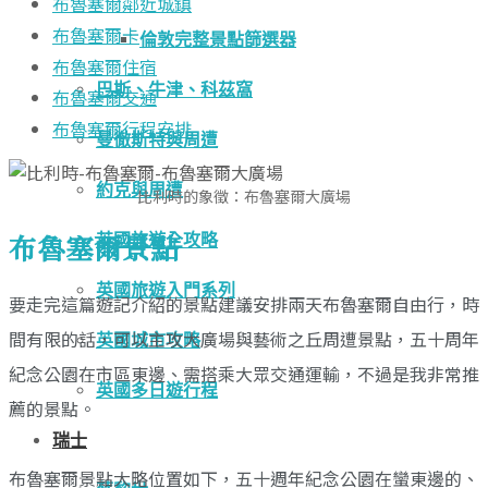
布魯塞爾鄰近城鎮
布魯塞爾卡
倫敦完整景點篩選器
布魯塞爾住宿
巴斯、牛津、科茲窩
布魯塞爾交通
布魯塞爾行程安排
曼徹斯特與周遭
約克與周遭
比利時的象徵：布魯塞爾大廣場
布魯塞爾景點
英國旅遊全攻略
英國旅遊入門系列
要走完這篇遊記介紹的景點建議安排兩天布魯塞爾自由行，時
間有限的話，可以主攻大廣場與藝術之丘周遭景點，五十周年
英國城市攻略
紀念公園在市區東邊、需搭乘大眾交通運輸，不過是我非常推
英國多日遊行程
薦的景點。
瑞士
布魯塞爾景點大略位置如下，五十週年紀念公園在蠻東邊的、