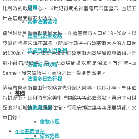
比利時的政經中心，16世紀初期的神聖羅馬帝國皇帝–查理五
里爾
世在這邊度過不少時光。
其他法國區域
雖說是比利時首都與最大城，布魯塞爾市人口約19–20萬、以
法國旅遊全攻略
亞洲的標準來說不算多（所屬行政區–布魯塞爾大區的人口超
法國旅遊入門系列
過120萬），主要遊玩區域是布魯塞爾大廣場周遭與藝術之丘
到小薩布隆廣場一帶。大廣場周遭以前是沼澤、有河流–La
法國城市攻略
Senne，後來被填平，藝術之丘一帶則是高地。
法國多日遊行程
這篇布魯塞爾自由行攻略會先介紹大廣場、尿尿小童、聖休伯
英國
特拱廊街、比利時皇家美術博物館等等必去景點，再分享可搭
配的鄰近城鎮、交通與住宿、行程安排建議等等重要資訊。文
倫敦與周遭
章目錄：
倫敦市區
布魯塞爾景點
倫敦郊區