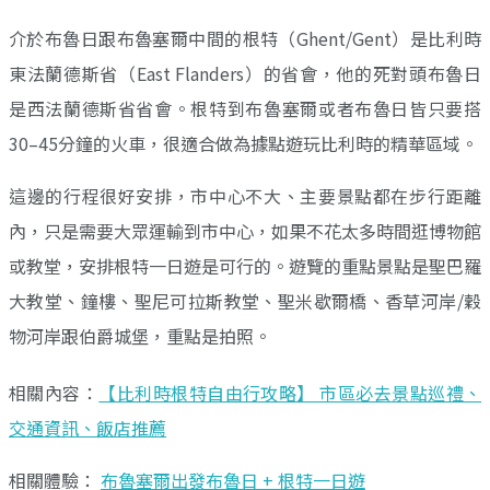
介於布魯日跟布魯塞爾中間的根特（Ghent/Gent）是比利時
東法蘭德斯省（East Flanders）的省會，他的死對頭布魯日
是西法蘭德斯省省會。根特到布魯塞爾或者布魯日皆只要搭
30–45分鐘的火車，很適合做為據點遊玩比利時的精華區域。
這邊的行程很好安排，市中心不大、主要景點都在步行距離
內，只是需要大眾運輸到市中心，如果不花太多時間逛博物館
或教堂，安排根特一日遊是可行的。遊覽的重點景點是聖巴羅
大教堂、鐘樓、聖尼可拉斯教堂、聖米歇爾橋、香草河岸/穀
物河岸跟伯爵城堡，重點是拍照。
相關內容：
【比利時根特自由行攻略】 市區必去景點巡禮、
交通資訊、飯店推薦
相關體驗：
布魯塞爾出發布魯日 + 根特一日遊