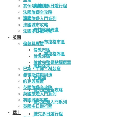
奧地利多日遊行程
其他法國區域
法國旅遊全攻略
捷克
法國旅遊入門系列
法國城市攻略
布拉格與周遭
法國多日遊行程
英國
布拉格市區
倫敦與周遭
倫敦市區
布拉格郊區
倫敦郊區
倫敦完整景點篩選器
庫倫洛夫
巴斯、牛津、科茲窩
曼徹斯特與周遭
布爾諾
約克與周遭
英國旅遊全攻略
捷克旅遊全攻略
英國旅遊入門系列
英國城市攻略
捷克旅遊入門系列
英國多日遊行程
瑞士
捷克多日遊行程