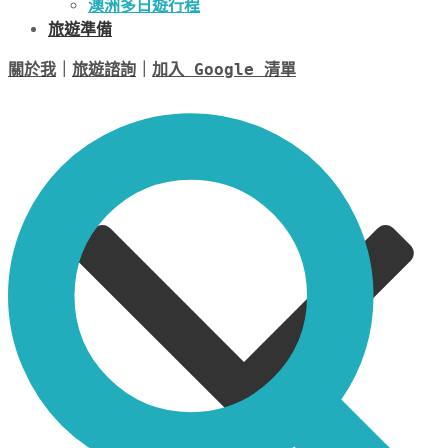
澳洲多日遊行程
旅遊準備
關於我
｜
旅遊諮詢
｜
加入 Google 清單