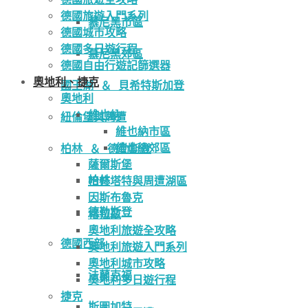
德國旅遊入門系列
慕尼黑市區
德國城市攻略
德國多日遊行程
慕尼黑郊區
德國自由行遊記篩選器
奧地利、捷克
國王湖 ＆ 貝希特斯加登
奧地利
維也納
紐倫堡與周遭
維也納市區
維也納郊區
柏林 ＆ 德勒斯登
薩爾斯堡
柏林
哈修塔特與周遭湖區
因斯布魯克
德勒斯登
格拉茲
奧地利旅遊全攻略
德國西部
奧地利旅遊入門系列
奧地利城市攻略
法蘭克福
奧地利多日遊行程
捷克
斯圖加特