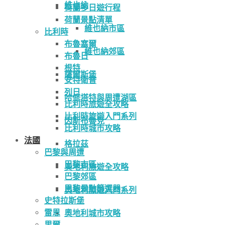
維也納
荷蘭多日遊行程
荷蘭景點清單
維也納市區
比利時
布魯塞爾
維也納郊區
布魯日
根特
薩爾斯堡
安特衛普
列日
哈修塔特與周遭湖區
比利時旅遊全攻略
比利時旅遊入門系列
因斯布魯克
比利時城市攻略
法國
格拉茲
巴黎與周遭
巴黎市區
奧地利旅遊全攻略
巴黎郊區
巴黎景點篩選器
奧地利旅遊入門系列
史特拉斯堡
雷恩
奧地利城市攻略
里爾