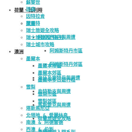
蘇黎世
琉森
荷蘭、比利時
因特拉肯
策馬特
荷蘭
瑞士旅遊全攻略
阿姆斯特丹與周遭
瑞士旅遊入門系列
瑞士城市攻略
阿姆斯特丹市區
澳洲
墨爾本
阿姆斯特丹郊區
墨爾本市區
墨爾本郊區
海牙及鹿特丹與周遭
墨爾本多日遊行程
雪梨
烏特勒支與周遭
雪梨市區
雪梨郊區
馬斯垂克與周遭
塔斯馬尼亞
北領地 & 愛麗絲泉
荷蘭旅遊全攻略
南澳 & 阿德雷德
西澳 & 伯斯