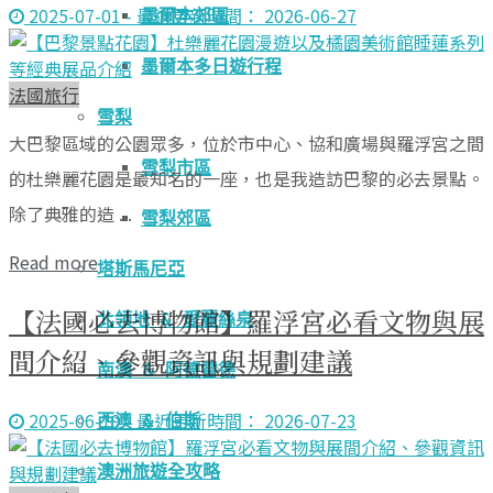
2025-07-01 - 最近更新時間： 2026-06-27
墨爾本郊區
墨爾本多日遊行程
法國旅行
雪梨
大巴黎區域的公園眾多，位於市中心、協和廣場與羅浮宮之間
雪梨市區
的杜樂麗花園是最知名的一座，也是我造訪巴黎的必去景點。
除了典雅的造 ...
雪梨郊區
Read more
塔斯馬尼亞
【法國必去博物館】羅浮宮必看文物與展
北領地 & 愛麗絲泉
間介紹、參觀資訊與規劃建議
南澳 & 阿德雷德
2025-06-19 - 最近更新時間： 2026-07-23
西澳 & 伯斯
澳洲旅遊全攻略