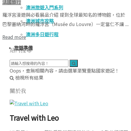
法國旅行
澳洲旅遊入門系列
羅浮宮漫遊與必看展品介紹 提到全球最知名的博物館，位於
澳洲城市攻略
巴黎塞納河畔的羅浮宮（Musée du Louvre）一定當仁不讓 ...
澳洲多日遊行程
Read more
旅遊準備
站內搜尋
Oops，查無相關內容，請由選單瀏覽重點國家遊記！
檢視所有結果
關於我
Travel with Leo