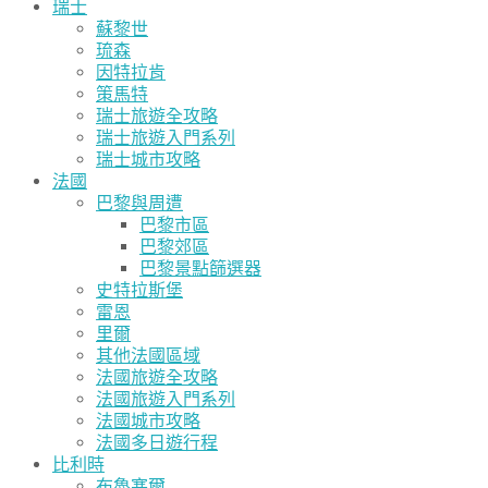
瑞士
蘇黎世
琉森
因特拉肯
策馬特
瑞士旅遊全攻略
瑞士旅遊入門系列
瑞士城市攻略
法國
巴黎與周遭
巴黎市區
巴黎郊區
巴黎景點篩選器
史特拉斯堡
雷恩
里爾
其他法國區域
法國旅遊全攻略
法國旅遊入門系列
法國城市攻略
法國多日遊行程
比利時
布魯塞爾