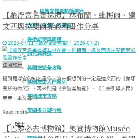
倫敦完整景點篩選器
【羅浮宮名畫巡禮】林布蘭、維梅爾、達
文西與拉斐爾等必看畫作分享
巴斯、牛津、科茲窩
曼徹斯特與周遭
2025-07-11 - 最近更新時間： 2026-07-27
約克與周遭
法國旅行
英國旅遊全攻略
提到羅浮宮的知名畫作，第一個想到的一定是達文西的《蒙娜
英國旅遊入門系列
麗莎的微笑》，再來則是《拿破崙加冕》、《自由引導人民》
英國城市攻略
等等，本文算 ...
英國多日遊行程
Read more
瑞士
【巴黎必去博物館】奧賽博物館Musée