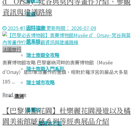
d’Orsay–梵谷與莫內等畫作介紹、參觀
蘇黎世
資訊與建議路線
琉森
2025-07-07 - 最近更新時間： 2026-07-09
因特拉肯
策馬特
法國旅行
瑞士旅遊全攻略
奧賽博物館攻略 巴黎塞納河畔的奧賽博物館（Musée
瑞士旅遊入門系列
d'Orsay）是印象派畫作的重鎮，相對於羅浮宮的展品大多是
185 ...
瑞士城市攻略
Read more
澳洲
【巴黎景點花園】杜樂麗花園漫遊以及橘
墨爾本
園美術館睡蓮系列等經典展品介紹
墨爾本市區