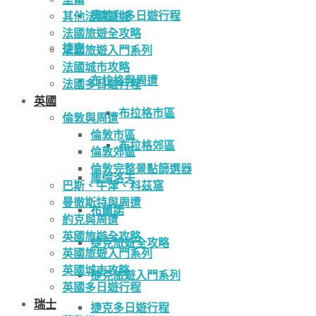
奧地利多日遊行程
其他法國區域
法國旅遊全攻略
捷克
法國旅遊入門系列
法國城市攻略
布拉格與周遭
法國多日遊行程
英國
布拉格市區
倫敦與周遭
倫敦市區
布拉格郊區
倫敦郊區
倫敦完整景點篩選器
庫倫洛夫
巴斯、牛津、科茲窩
曼徹斯特與周遭
布爾諾
約克與周遭
英國旅遊全攻略
捷克旅遊全攻略
英國旅遊入門系列
英國城市攻略
捷克旅遊入門系列
英國多日遊行程
瑞士
捷克多日遊行程