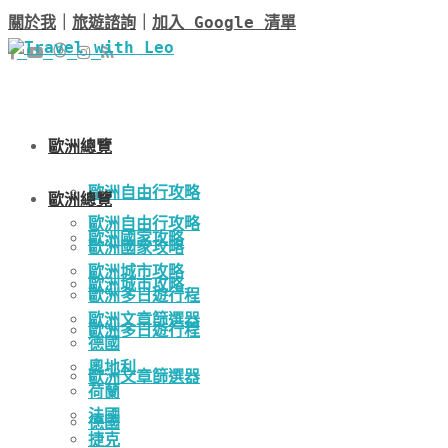
關於我
｜
旅遊諮詢
｜
加入 Google 清單
歐洲總覽
歐洲自由行攻略
歐洲總覽
歐洲自由行攻略
歐洲國家攻略
歐洲國家攻略
歐洲城市攻略
歐洲城市攻略
歐洲多日遊行程
歐洲文章篩選器
歐洲多日遊行程
德國
奧地利
歐洲文章篩選器
荷蘭
法國
德國
捷克