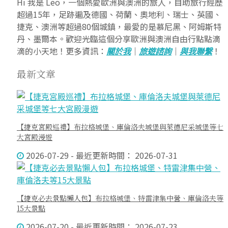
Hi 我是 Leo，一個熱愛歐洲與澳洲的旅人，自助旅行經歷
超過15年，足跡遍及德國、荷蘭、奧地利、瑞士、英國、
捷克、澳洲等超過80個城鎮，最愛的是慕尼黑、阿姆斯特
丹、墨爾本。歡迎光臨這個分享歐洲與澳洲自由行點點滴
滴的小天地！更多資訊：
關於我
｜
旅遊諮詢
｜
與我聯繫
！
最新文章
【捷克宮殿巡禮】布拉格城堡、庫倫洛夫城堡與萊德尼采城堡等七
大宮殿漫遊
2026-07-29 - 最近更新時間： 2026-07-31
【捷克必去景點懶人包】布拉格城堡、特雷津集中營、庫倫洛夫等
15大景點
2026-07-20 - 最近更新時間： 2026-07-23