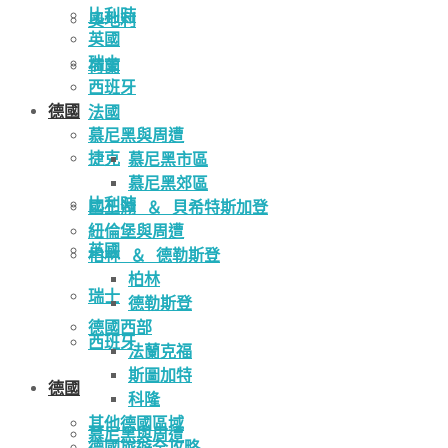
比利時
奧地利
英國
瑞士
荷蘭
西班牙
德國
法國
慕尼黑與周遭
捷克
慕尼黑市區
慕尼黑郊區
比利時
國王湖 ＆ 貝希特斯加登
紐倫堡與周遭
英國
柏林 ＆ 德勒斯登
柏林
瑞士
德勒斯登
德國西部
西班牙
法蘭克福
斯圖加特
德國
科隆
其他德國區域
慕尼黑與周遭
德國旅遊全攻略