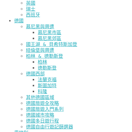
英國
瑞士
西班牙
德國
慕尼黑與周遭
慕尼黑市區
慕尼黑郊區
國王湖 & 貝希特斯加登
紐倫堡與周遭
柏林 & 德勒斯登
柏林
德勒斯登
德國西部
法蘭克福
斯圖加特
科隆
其他德國區域
德國旅遊全攻略
德國旅遊入門系列
德國城市攻略
德國多日遊行程
德國自由行遊記篩選器