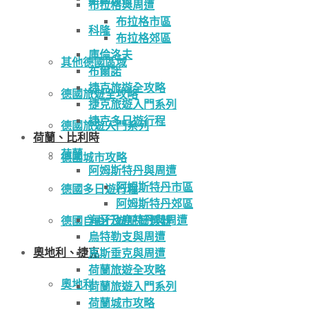
布拉格與周遭
布拉格市區
科隆
布拉格郊區
庫倫洛夫
其他德國區域
布爾諾
捷克旅遊全攻略
德國旅遊全攻略
捷克旅遊入門系列
捷克多日遊行程
德國旅遊入門系列
荷蘭、比利時
荷蘭
德國城市攻略
阿姆斯特丹與周遭
阿姆斯特丹市區
德國多日遊行程
阿姆斯特丹郊區
海牙及鹿特丹與周遭
德國自由行遊記篩選器
烏特勒支與周遭
奧地利、捷克
馬斯垂克與周遭
荷蘭旅遊全攻略
奧地利
荷蘭旅遊入門系列
荷蘭城市攻略