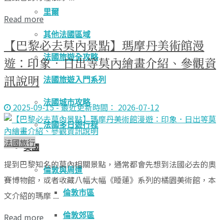
里爾
Read more
其他法國區域
【巴黎必去莫內景點】瑪摩丹美術館漫
法國旅遊全攻略
遊：印象．日出等莫內繪畫介紹、參觀資
訊說明
法國旅遊入門系列
法國城市攻略
2025-09-15 - 最近更新時間： 2026-07-12
法國多日遊行程
法國旅行
英國
提到巴黎知名的莫內相關景點，通常都會先想到法國必去的奧
倫敦與周遭
賽博物館，或者收藏八幅大幅《睡蓮》系列的橘園美術館，本
倫敦市區
文介紹的瑪摩 ...
倫敦郊區
Read more