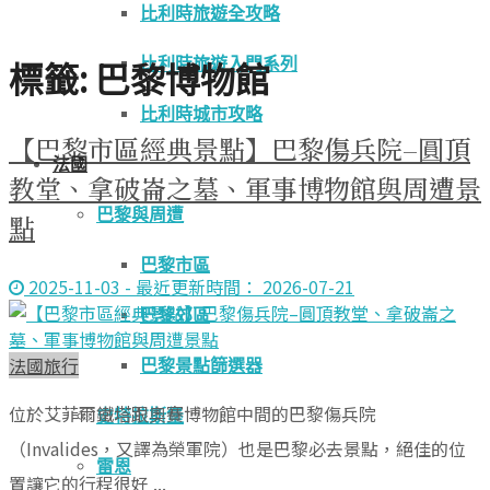
比利時旅遊全攻略
標籤:
巴黎博物館
比利時旅遊入門系列
比利時城市攻略
【巴黎市區經典景點】巴黎傷兵院–圓頂
法國
教堂、拿破崙之墓、軍事博物館與周遭景
巴黎與周遭
點
巴黎市區
2025-11-03 - 最近更新時間： 2026-07-21
巴黎郊區
法國旅行
巴黎景點篩選器
位於艾菲爾鐵塔跟奧賽博物館中間的巴黎傷兵院
史特拉斯堡
（Invalides，又譯為榮軍院）也是巴黎必去景點，絕佳的位
雷恩
置讓它的行程很好 ...