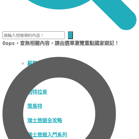
Oops，查無相關內容，請由選單瀏覽重點國家遊記！
蘇黎世
琉森
因特拉肯
策馬特
瑞士旅遊全攻略
瑞士旅遊入門系列