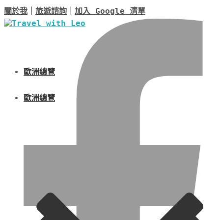
關於我
｜
旅遊諮詢
｜
加入 Google 清單
歐洲總覽
歐洲總覽