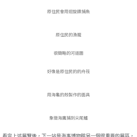
原住民會用迴旋鏢捕魚
原住民的漁籠
很簡略的河道圖
好像是原住民的的舟筏
用海龜的殼製作的面具
象徵海鷹捕到尖尾鱸
看完上述展覽後，下一站是海事博物館另一個很重要的展區，