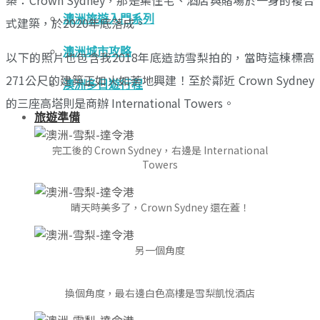
澳洲旅遊入門系列
式建築，於2020年底落成。
澳洲城市攻略
以下的照片也包含我2018年底造訪雪梨拍的，當時這棟標高
271公尺的建築正如火如荼地興建！至於鄰近 Crown Sydney
澳洲多日遊行程
的三座高塔則是商辦 International Towers。
旅遊準備
完工後的 Crown Sydney，右邊是 International
Towers
晴天時美多了，Crown Sydney 還在蓋！
另一個角度
換個角度，最右邊白色高樓是雪梨凱悅酒店