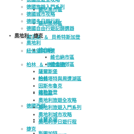
德國旅遊入門系列
慕尼黑市區
德國城市攻略
德國多日遊行程
慕尼黑郊區
德國自由行遊記篩選器
奧地利、捷克
國王湖 ＆ 貝希特斯加登
奧地利
維也納
紐倫堡與周遭
維也納市區
維也納郊區
柏林 ＆ 德勒斯登
薩爾斯堡
柏林
哈修塔特與周遭湖區
因斯布魯克
德勒斯登
格拉茲
奧地利旅遊全攻略
德國西部
奧地利旅遊入門系列
奧地利城市攻略
法蘭克福
奧地利多日遊行程
捷克
斯圖加特