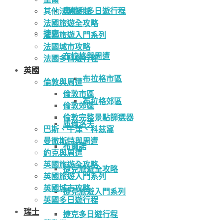
奧地利多日遊行程
其他法國區域
法國旅遊全攻略
捷克
法國旅遊入門系列
法國城市攻略
布拉格與周遭
法國多日遊行程
英國
布拉格市區
倫敦與周遭
倫敦市區
布拉格郊區
倫敦郊區
倫敦完整景點篩選器
庫倫洛夫
巴斯、牛津、科茲窩
曼徹斯特與周遭
布爾諾
約克與周遭
英國旅遊全攻略
捷克旅遊全攻略
英國旅遊入門系列
英國城市攻略
捷克旅遊入門系列
英國多日遊行程
瑞士
捷克多日遊行程