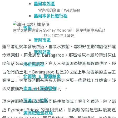
墨爾本郊區
雪梨塔的業主：Westfield
墨爾本多日遊行程
雪梨
古早之前這邊曾有 Sydney Monorail，這單軌電車系統已
於2013年停止營運
雪梨市區
達令港近幾年發展快速，雪梨水族館、雪梨野生動物園位於達
雪梨郊區
令港東側，再北邊是 Barangaroo，那區域原本屬於澳洲原住
民部落 Gadigal 的土地，白人入侵澳洲後逐漸驅逐原住民、侵
塔斯馬尼亞
占他們的土地。Barangaroo 也是20世紀上半葉雪梨的主要工
北領地 & 愛麗絲泉
業港口，大蕭條時期有許多人遊走在那一帶尋找工作機會，該
區又被稱為「The Hungry Mile」。
南澳 & 阿德雷德
現在往那邊望去已經看不到過往蕭條或工業化的痕跡，除了鄰
西澳 & 伯斯
近 Pyrmont Bridge 的幾個景點，最顯眼的就是雪梨最高建
澳洲旅遊全攻略
築：Crown Sydney，那是集住宅、酒店與賭場於一身的複合