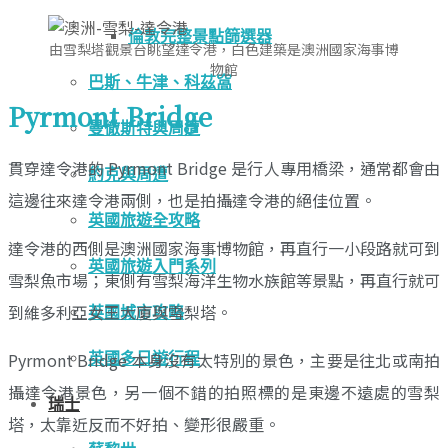
倫敦完整景點篩選器
由雪梨塔觀景台眺望達令港，白色建築是澳洲國家海事博
物館
巴斯、牛津、科茲窩
Pyrmont Bridge
曼徹斯特與周遭
貫穿達令港的 Pyrmont Bridge 是行人專用橋梁，通常都會由
約克與周遭
這邊往來達令港兩側，也是拍攝達令港的絕佳位置。
英國旅遊全攻略
達令港的西側是澳洲國家海事博物館，再直行一小段路就可到
英國旅遊入門系列
雪梨魚市場；東側有雪梨海洋生物水族館等景點，再直行就可
到維多利亞女王大廈與雪梨塔。
英國城市攻略
Pyrmont Bridge 本身沒有太特別的景色，主要是往北或南拍
英國多日遊行程
攝達令港景色，另一個不錯的拍照標的是東邊不遠處的雪梨
瑞士
塔，太靠近反而不好拍、變形很嚴重。