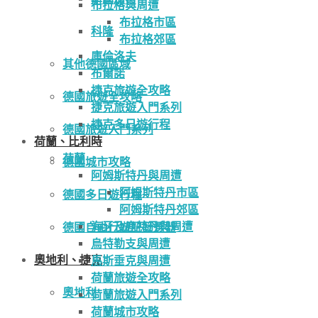
布拉格與周遭
布拉格市區
科隆
布拉格郊區
庫倫洛夫
其他德國區域
布爾諾
捷克旅遊全攻略
德國旅遊全攻略
捷克旅遊入門系列
捷克多日遊行程
德國旅遊入門系列
荷蘭、比利時
荷蘭
德國城市攻略
阿姆斯特丹與周遭
阿姆斯特丹市區
德國多日遊行程
阿姆斯特丹郊區
海牙及鹿特丹與周遭
德國自由行遊記篩選器
烏特勒支與周遭
奧地利、捷克
馬斯垂克與周遭
荷蘭旅遊全攻略
奧地利
荷蘭旅遊入門系列
荷蘭城市攻略