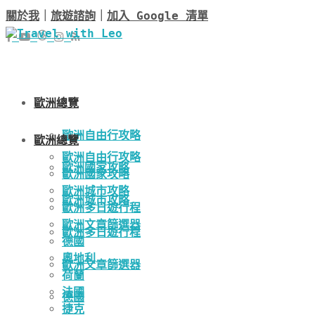
關於我
｜
旅遊諮詢
｜
加入 Google 清單
歐洲總覽
歐洲自由行攻略
歐洲總覽
歐洲自由行攻略
歐洲國家攻略
歐洲國家攻略
歐洲城市攻略
歐洲城市攻略
歐洲多日遊行程
歐洲文章篩選器
歐洲多日遊行程
德國
奧地利
歐洲文章篩選器
荷蘭
法國
德國
捷克