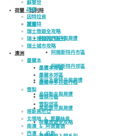
蘇黎世
琉森
荷蘭、比利時
因特拉肯
策馬特
荷蘭
瑞士旅遊全攻略
阿姆斯特丹與周遭
瑞士旅遊入門系列
瑞士城市攻略
阿姆斯特丹市區
澳洲
墨爾本
阿姆斯特丹郊區
墨爾本市區
墨爾本郊區
海牙及鹿特丹與周遭
墨爾本多日遊行程
雪梨
烏特勒支與周遭
雪梨市區
雪梨郊區
馬斯垂克與周遭
塔斯馬尼亞
北領地 & 愛麗絲泉
荷蘭旅遊全攻略
南澳 & 阿德雷德
西澳 & 伯斯