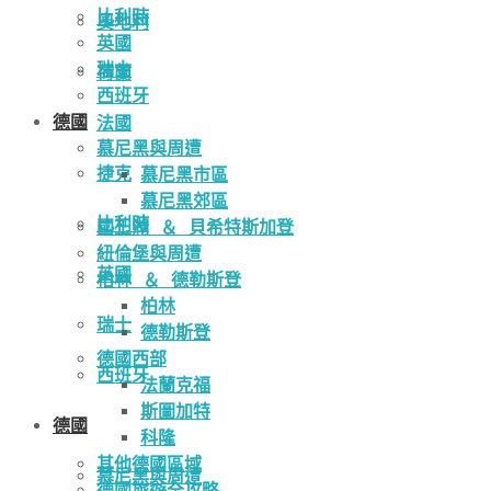
比利時
奧地利
英國
瑞士
荷蘭
西班牙
德國
法國
慕尼黑與周遭
捷克
慕尼黑市區
慕尼黑郊區
比利時
國王湖 ＆ 貝希特斯加登
紐倫堡與周遭
英國
柏林 ＆ 德勒斯登
柏林
瑞士
德勒斯登
德國西部
西班牙
法蘭克福
斯圖加特
德國
科隆
其他德國區域
慕尼黑與周遭
德國旅遊全攻略