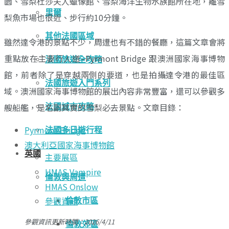
園、雪梨杜莎夫人蠟像館、雪梨海洋生物水族館所在地，離雪
里爾
梨魚市場也很近、步行約10分鐘。
其他法國區域
雖然達令港的景點不少，周遭也有不錯的餐廳，這篇文章會將
重點放在主要行人道–Pyrmont Bridge 跟澳洲國家海事博物
法國旅遊全攻略
館，前者除了是穿越兩側的要道，也是拍攝達令港的最佳區
法國旅遊入門系列
域。澳洲國家海事博物館的展出內容非常豐富，還可以參觀多
艘船艦，是名副其實的雪梨必去景點。文章目錄：
法國城市攻略
Pyrmont Bridge
法國多日遊行程
澳大利亞國家海事博物館
英國
主要展區
HMAS Vampire
倫敦與周遭
HMAS Onslow
參觀資訊
倫敦市區
參觀資訊更新時間：2026/4/11
倫敦郊區