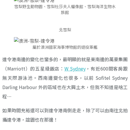
雪梨野生動物園、雪梨杜莎夫人蠟像館、雪梨海洋生物水
族館
北雪梨
屬於澳洲國家海事博物館的退役軍艦
達令港南邊的變化也蠻多的，最明顯的就是東南邊的萬豪集團
（Marriott）的五星級飯店：
W Sydney
，有近600間客房跟
無天際游泳池。西南邊變化也很多，以前 Sofitel Sydney
Darling Harbour 外的區域也在大興土木，但我不知道是啥工
程…
如果時間充裕還可以到達令港南側走走，除了可以由南往北拍
攝達令港，誼園也在那邊！