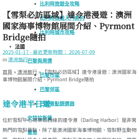
比利時旅遊全攻略
【雪梨必訪區域】達令港漫遊：澳洲
比利時旅遊入門系列
國家海事博物館展間介紹、Pyrmont
比利時城市攻略
Bridge隨拍
法國
2025-01-17 - 最近更新時間： 2026-07-09
in
澳洲旅行
巴黎與周遭
首頁
»
澳洲旅行
»
【雪梨必訪區域】達令港漫遊：澳洲國家海
巴黎市區
事博物館展間介紹、Pyrmont Bridge隨拍
巴黎郊區
達令港半日遊
巴黎景點篩選器
史特拉斯堡
位於雪梨中心商業區西緣的達令港（Darling Harbor）是非常
熱門的雪梨景點，除了是澳洲國家海事博物館、雪梨野生動物
雷恩