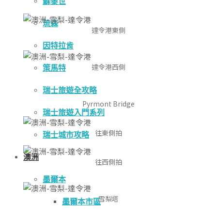
蘇黎世
琉森
達令港東側
因特拉肯
達令港西側
策馬特
瑞士旅遊全攻略
Pyrmont Bridge
瑞士旅遊入門系列
往東側拍
瑞士城市攻略
澳洲
往西側拍
墨爾本
雪梨塔
墨爾本市區