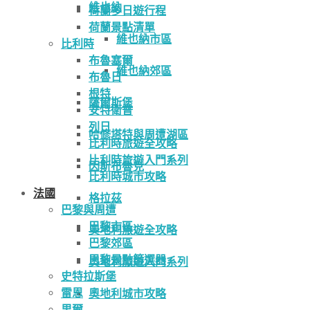
維也納
荷蘭多日遊行程
荷蘭景點清單
維也納市區
比利時
布魯塞爾
維也納郊區
布魯日
根特
薩爾斯堡
安特衛普
列日
哈修塔特與周遭湖區
比利時旅遊全攻略
比利時旅遊入門系列
因斯布魯克
比利時城市攻略
法國
格拉茲
巴黎與周遭
巴黎市區
奧地利旅遊全攻略
巴黎郊區
巴黎景點篩選器
奧地利旅遊入門系列
史特拉斯堡
雷恩
奧地利城市攻略
里爾