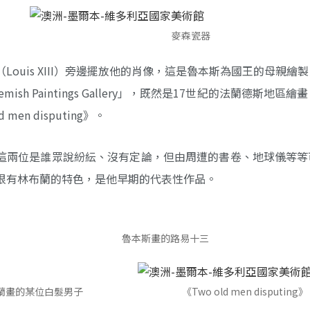
麥森瓷器
uis XIII）旁邊擺放他的肖像，這是魯本斯為國王的母親繪
mish Paintings Gallery」，既然是17世紀的法蘭德斯地區
n disputing》。
蘭作品，關於這兩位是誰眾說紛紜、沒有定論，但由周遭的書卷、地球儀等
很有林布蘭的特色，是他早期的代表性作品。
魯本斯畫的路易十三
蘭畫的某位白髮男子
《Two old men disputing》