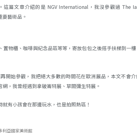
章介紹的是 NGV International，我沒參觀過 The Ian 
紹的重要藝術品。
、置物櫃、咖啡與紀念品區等等，寄放包包之後搭手扶梯到一樓
題再開始參觀，我把絕大多數的時間花在歐洲展品，本文不會介
官網，我曾經遇到拿破崙特展、草間彌生特展。
時就有小孩會在那邊玩水，也是拍照熱區！
多利亞國家美術館