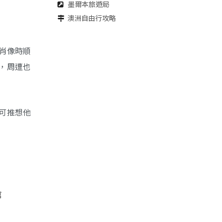
墨爾本旅遊局
澳洲自由行攻略
製肖像時順
繪畫，周遭也
等可推想他