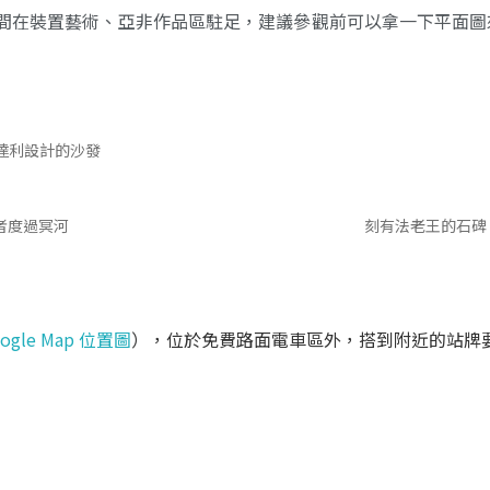
間在裝置藝術、亞非作品區駐足，建議參觀前可以拿一下平面圖
達利設計的沙發
者度過冥河
刻有法老王的石碑
ogle Map 位置圖
），位於免費路面電車區外，搭到附近的站牌