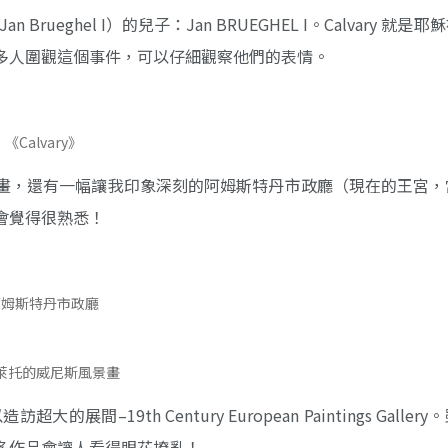
ueghel I）的兒子：Jan BRUEGHEL I。Calvary 就是
多人圍觀這個事件，可以仔細觀察他們的表情。
《Calvary》
畫，還有一幅讓我印象深刻的阿姆斯特丹市政廳（現在的王宮，
會覺得很熟悉！
阿姆斯特丹市政廳
萊托的威尼斯風景畫
19th Century European Paintings Galler
多作品會讓人看得眼花撩亂！