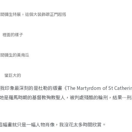
草間彌生特展，這個大裝飾跟正門超搭
裡面的樣子
草間彌生的黃南瓜
蠻巨大的
的是杜勒的版畫《The Martyrdom of St Catherin
是常見的繪畫主角，她是羅馬時期的基督教殉教聖人，被判處殘酷的輪刑，結果…
這幅畫就只是一幅人物肖像，我沒花太多時間欣賞。