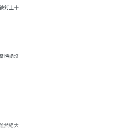
耶穌被釘上十
當時還沒
y。雖然絕大