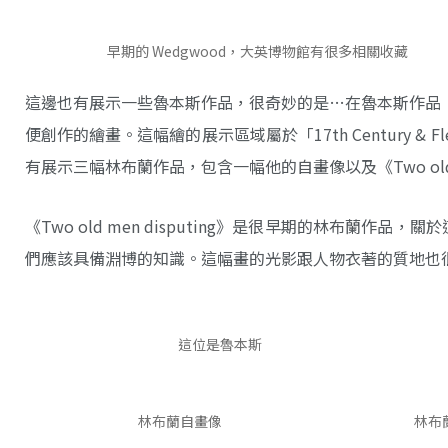
早期的 Wedgwood，大英博物館有很多相關收藏
這邊也有展示一些魯本斯作品，很奇妙的是…在魯本斯作品（Lo
便創作的繪畫。這幅繪的展示區域屬於「17th Century & Fle
有展示三幅林布蘭作品，包含一幅他的自畫像以及《Two old me
《Two old men disputing》是很早期的林布
們應該具備淵博的知識。這幅畫的光影跟人物衣著的質地也
這位是魯本斯
林布蘭自畫像
林布