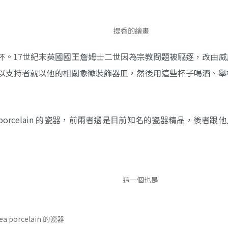
提香的繪畫
杯。17世紀末英國國王詹姆士二世因為宗教問題被驅逐，改由威
以支持者就以他的相關象徵裝飾器皿，然後用這些杯子喝酒、舉
ea porcelain 的瓷器，前兩者還是目前知名的瓷器精品，後者跟
這一個也是
ea porcelain 的瓷器