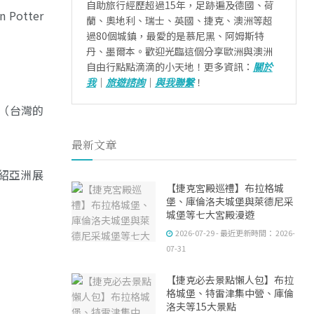
自助旅行經歷超過15年，足跡遍及德國、荷
Potter
蘭、奧地利、瑞士、英國、捷克、澳洲等超
過80個城鎮，最愛的是慕尼黑、阿姆斯特
丹、墨爾本。歡迎光臨這個分享歐洲與澳洲
自由行點點滴滴的小天地！更多資訊：
關於
我
｜
旅遊諮詢
｜
與我聯繫
！
（台灣的
最新文章
紹亞洲展
【捷克宮殿巡禮】布拉格城
堡、庫倫洛夫城堡與萊德尼采
城堡等七大宮殿漫遊
2026-07-29 - 最近更新時間： 2026-
07-31
【捷克必去景點懶人包】布拉
格城堡、特雷津集中營、庫倫
洛夫等15大景點