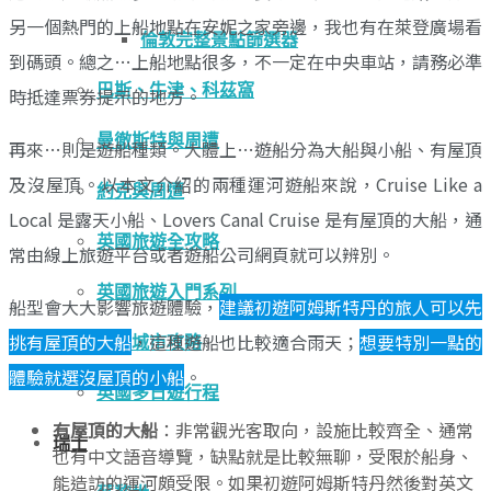
另一個熱門的上船地點在安妮之家旁邊，我也有在萊登廣場看
倫敦完整景點篩選器
到碼頭。總之…上船地點很多，不一定在中央車站，請務必準
巴斯、牛津、科茲窩
時抵達票券提示的地方。
曼徹斯特與周遭
再來…則是遊船種類。大體上…遊船分為大船與小船、有屋頂
及沒屋頂。以本文介紹的兩種運河遊船來說，Cruise Like a
約克與周遭
Local 是露天小船、Lovers Canal Cruise 是有屋頂的大船，通
英國旅遊全攻略
常由線上旅遊平台或者遊船公司網頁就可以辨別。
英國旅遊入門系列
船型會大大影響旅遊體驗，
建議初遊阿姆斯特丹的旅人可以先
挑有屋頂的大船
，這種遊船也比較適合雨天；
想要特別一點的
英國城市攻略
體驗就選沒屋頂的小船
。
英國多日遊行程
有屋頂的大船
：非常觀光客取向，設施比較齊全、通常
瑞士
也有中文語音導覽，缺點就是比較無聊，受限於船身、
能造訪的運河頗受限。如果初遊阿姆斯特丹然後對英文