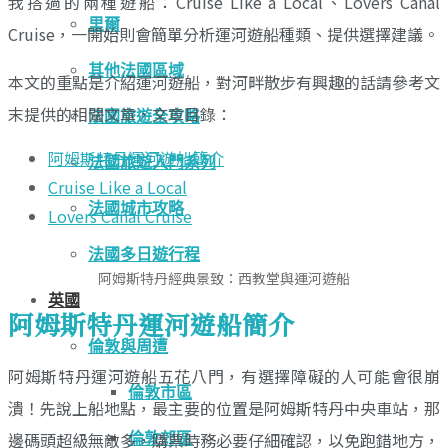
我搭過的兩種遊船：Cruise Like a Local、Lovers Canal
里爾
Cruise，一開始則會簡單分析運河遊船種類、提供選擇建議。
其他法國區域
本文的重點是介紹運河遊船，對河畔散步有興趣的話請參考文
末提供的相關文章，文章目錄：
法國旅遊全攻略
阿姆斯特丹運河遊船簡介
法國旅遊入門系列
Cruise Like a Local
法國城市攻略
Lovers Canal Cruise
法國多日遊行程
阿姆斯特丹經典景致：西教堂與運河遊船
英國
阿姆斯特丹運河遊船簡介
倫敦與周遭
阿姆斯特丹運河遊船五花八門，有選擇障礙的人可能會很崩
倫敦市區
潰！先說上船地點，最主要的位置是阿姆斯特丹中央車站，那
邊碼頭超級無敵多，購票時務必要仔細確認，以免跑錯地方，
倫敦郊區