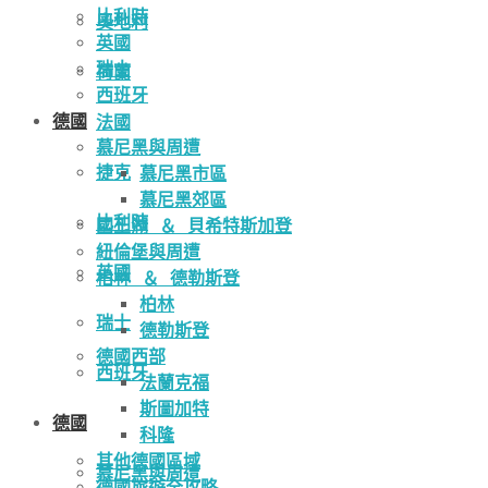
比利時
奧地利
英國
瑞士
荷蘭
西班牙
德國
法國
慕尼黑與周遭
捷克
慕尼黑市區
慕尼黑郊區
比利時
國王湖 ＆ 貝希特斯加登
紐倫堡與周遭
英國
柏林 ＆ 德勒斯登
柏林
瑞士
德勒斯登
德國西部
西班牙
法蘭克福
斯圖加特
德國
科隆
其他德國區域
慕尼黑與周遭
德國旅遊全攻略