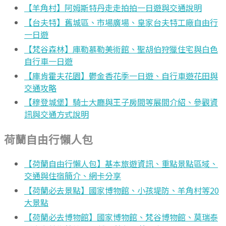
【羊角村】阿姆斯特丹走走拍拍一日遊與交通說明
【台夫特】舊城區、市場廣場、皇家台夫特工廠自由行
一日遊
【梵谷森林】庫勒慕勒美術館、聖胡伯狩獵住宅與白色
自行車一日遊
【庫肯霍夫花園】鬱金香花季一日遊、自行車遊花田與
交通攻略
【穆登城堡】騎士大廳與王子房間等展間介紹、參觀資
訊與交通方式說明
荷蘭自由行懶人包
【荷蘭自由行懶人包】基本旅遊資訊、重點景點區域、
交通與住宿簡介、網卡分享
【荷蘭必去景點】國家博物館、小孩堤防、羊角村等20
大景點
【荷蘭必去博物館】國家博物館、梵谷博物館、莫瑞泰