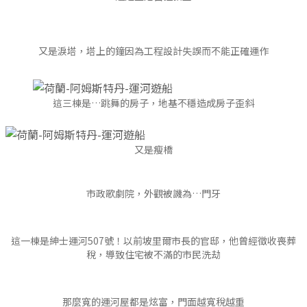
又是淚塔，塔上的鐘因為工程設計失誤而不能正確運作
這三棟是…跳舞的房子，地基不穩造成房子歪斜
又是瘦橋
市政歌劇院，外觀被譏為…門牙
這一棟是紳士運河507號！以前坡里爾市長的官邸，他曾經徵收喪葬
稅，導致住宅被不滿的市民洗劫
那麼寬的運河屋都是炫富，門面越寬稅越重