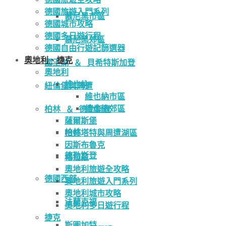
德國旅遊入門系列
慕尼黑市區
德國城市攻略
德國多日遊行程
慕尼黑郊區
德國自由行遊記篩選器
奧地利、捷克
國王湖 ＆ 貝希特斯加登
奧地利
維也納
紐倫堡與周遭
維也納市區
維也納郊區
柏林 ＆ 德勒斯登
薩爾斯堡
柏林
哈修塔特與周遭湖區
因斯布魯克
德勒斯登
格拉茲
奧地利旅遊全攻略
德國西部
奧地利旅遊入門系列
奧地利城市攻略
法蘭克福
奧地利多日遊行程
捷克
斯圖加特