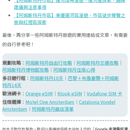
建議與注意事項
【阿姆斯特丹市區】東邊運河區漫遊、市區徒步導覽之
旅與紅燈區探索
最後，再分享一些阿姆斯特丹旅遊的實用連結或文章，有需要
的自行參考吧！
規劃攻略
：
阿姆斯特丹自由行攻略
｜
阿姆斯特丹交通攻略
｜
阿姆斯特丹博物館攻略
｜
阿姆斯特丹住宿心得
多日遊行程
：
阿姆斯特丹10天
｜
巴黎＋布魯塞爾＋阿姆斯
特丹14天
歐洲網卡
：
Orange eSIM
｜
Klook eSIM
｜
Vodafone SIM 卡
住宿選擇
：
Motel One Amsterdam
｜
Catalonia Vondel
Amsterdam
｜
阿姆斯特丹飯店清單
如本文對您有幫助，歡迎以旁邊按鈕將本站加入您的「
Google 來源偏好清