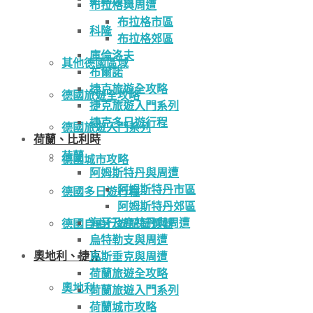
布拉格與周遭
布拉格市區
科隆
布拉格郊區
庫倫洛夫
其他德國區域
布爾諾
捷克旅遊全攻略
德國旅遊全攻略
捷克旅遊入門系列
捷克多日遊行程
德國旅遊入門系列
荷蘭、比利時
荷蘭
德國城市攻略
阿姆斯特丹與周遭
阿姆斯特丹市區
德國多日遊行程
阿姆斯特丹郊區
海牙及鹿特丹與周遭
德國自由行遊記篩選器
烏特勒支與周遭
奧地利、捷克
馬斯垂克與周遭
荷蘭旅遊全攻略
奧地利
荷蘭旅遊入門系列
荷蘭城市攻略