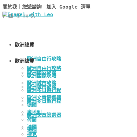
關於我
｜
旅遊諮詢
｜
加入 Google 清單
歐洲總覽
歐洲自由行攻略
歐洲總覽
歐洲自由行攻略
歐洲國家攻略
歐洲國家攻略
歐洲城市攻略
歐洲城市攻略
歐洲多日遊行程
歐洲文章篩選器
歐洲多日遊行程
德國
奧地利
歐洲文章篩選器
荷蘭
法國
德國
捷克