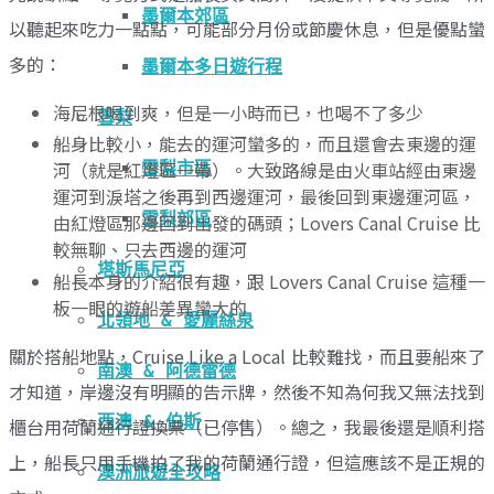
墨爾本郊區
以聽起來吃力一點點，可能部分月份或節慶休息，但是優點蠻
多的：
墨爾本多日遊行程
海尼根喝到爽，但是一小時而已，也喝不了多少
雪梨
船身比較小，能去的運河蠻多的，而且還會去東邊的運
河（就是紅燈區一帶）。大致路線是由火車站經由東邊
雪梨市區
運河到淚塔之後再到西邊運河，最後回到東邊運河區，
雪梨郊區
由紅燈區那邊回到出發的碼頭；Lovers Canal Cruise 比
較無聊、只去西邊的運河
塔斯馬尼亞
船長本身的介紹很有趣，跟 Lovers Canal Cruise 這種一
板一眼的遊船差異蠻大的
北領地 & 愛麗絲泉
關於搭船地點，Cruise Like a Local 比較難找，而且要船來了
南澳 & 阿德雷德
才知道，岸邊沒有明顯的告示牌，然後不知為何我又無法找到
西澳 & 伯斯
櫃台用荷蘭通行證換票（已停售）。總之，我最後還是順利搭
上，船長只用手機拍了我的荷蘭通行證，但這應該不是正規的
澳洲旅遊全攻略