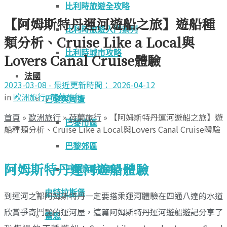
比利時旅遊全攻略
【阿姆斯特丹運河遊船之旅】遊船種
比利時旅遊入門系列
類分析、Cruise Like a Local與
比利時城市攻略
Lovers Canal Cruise體驗
法國
2023-03-08 - 最近更新時間： 2026-04-12
in
歐洲旅行
,
荷蘭旅行
巴黎與周遭
首頁
»
歐洲旅行
»
荷蘭旅行
»
【阿姆斯特丹運河遊船之旅】遊
巴黎市區
船種類分析、Cruise Like a Local與Lovers Canal Cruise體驗
巴黎郊區
阿姆斯特丹運河遊船體驗
巴黎景點篩選器
史特拉斯堡
到運河之都阿姆斯特丹一定要搭乘運河體驗在四通八達的水道
欣賞爭奇鬥艷的運河屋，這篇阿姆斯特丹運河遊船遊記分享了
雷恩