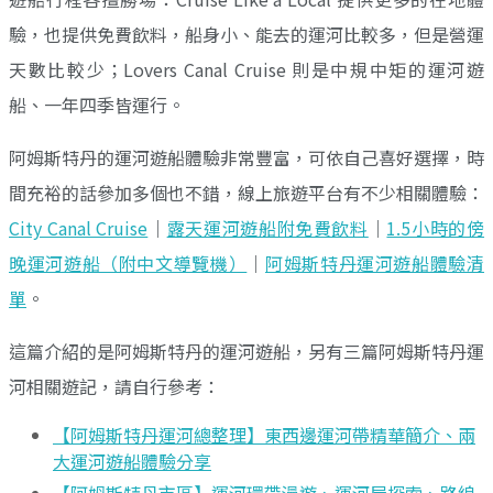
驗，也提供免費飲料，船身小、能去的運河比較多，但是營運
天數比較少；Lovers Canal Cruise 則是中規中矩的運河遊
船、一年四季皆運行。
阿姆斯特丹的運河遊船體驗非常豐富，可依自己喜好選擇，時
間充裕的話參加多個也不錯，線上旅遊平台有不少相關體驗：
City Canal Cruise
｜
露天運河遊船附免費飲料
｜
1.5小時的傍
晚運河遊船（附中文導覽機）
｜
阿姆斯特丹運河遊船體驗清
單
。
這篇介紹的是阿姆斯特丹的運河遊船，另有三篇阿姆斯特丹運
河相關遊記，請自行參考：
【阿姆斯特丹運河總整理】東西邊運河帶精華簡介、兩
大運河遊船體驗分享
【阿姆斯特丹市區】運河環帶漫遊、運河屋探索、路線