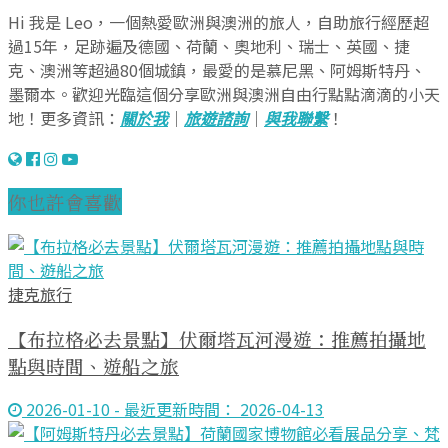
Hi 我是 Leo，一個熱愛歐洲與澳洲的旅人，自助旅行經歷超
過15年，足跡遍及德國、荷蘭、奧地利、瑞士、英國、捷
克、澳洲等超過80個城鎮，最愛的是慕尼黑、阿姆斯特丹、
墨爾本。歡迎光臨這個分享歐洲與澳洲自由行點點滴滴的小天
地！更多資訊：
關於我
｜
旅遊諮詢
｜
與我聯繫
！
你也許會喜歡
捷克旅行
【布拉格必去景點】伏爾塔瓦河漫遊：推薦拍攝地
點與時間、遊船之旅
2026-01-10 - 最近更新時間： 2026-04-13