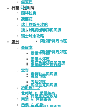
蘇黎世
琉森
荷蘭、比利時
因特拉肯
策馬特
荷蘭
瑞士旅遊全攻略
阿姆斯特丹與周遭
瑞士旅遊入門系列
瑞士城市攻略
阿姆斯特丹市區
澳洲
墨爾本
阿姆斯特丹郊區
墨爾本市區
墨爾本郊區
海牙及鹿特丹與周遭
墨爾本多日遊行程
雪梨
烏特勒支與周遭
雪梨市區
雪梨郊區
馬斯垂克與周遭
塔斯馬尼亞
北領地 & 愛麗絲泉
荷蘭旅遊全攻略
南澳 & 阿德雷德
西澳 & 伯斯