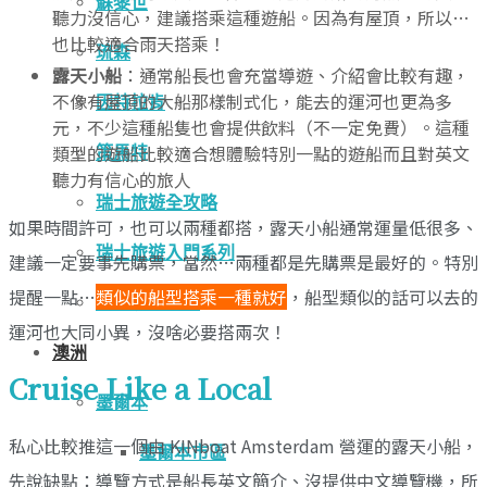
蘇黎世
聽力沒信心，建議搭乘這種遊船。因為有屋頂，所以…
也比較適合雨天搭乘！
琉森
露天小船
：通常船長也會充當導遊、介紹會比較有趣，
不像有屋頂的大船那樣制式化，能去的運河也更為多
因特拉肯
元，不少這種船隻也會提供飲料（不一定免費）。這種
類型的遊船比較適合想體驗特別一點的遊船而且對英文
策馬特
聽力有信心的旅人
瑞士旅遊全攻略
如果時間許可，也可以兩種都搭，露天小船通常運量低很多、
瑞士旅遊入門系列
建議一定要事先購票，當然…兩種都是先購票是最好的。特別
提醒一點…
類似的船型搭乘一種就好
，船型類似的話可以去的
瑞士城市攻略
運河也大同小異，沒啥必要搭兩次！
澳洲
Cruise Like a Local
墨爾本
私心比較推這一個由 KINboat Amsterdam 營運的露天小船，
墨爾本市區
先說缺點：導覽方式是船長英文簡介、沒提供中文導覽機，所