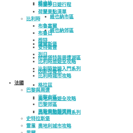
維也納
荷蘭多日遊行程
荷蘭景點清單
維也納市區
比利時
布魯塞爾
維也納郊區
布魯日
根特
薩爾斯堡
安特衛普
列日
哈修塔特與周遭湖區
比利時旅遊全攻略
比利時旅遊入門系列
因斯布魯克
比利時城市攻略
法國
格拉茲
巴黎與周遭
巴黎市區
奧地利旅遊全攻略
巴黎郊區
巴黎景點篩選器
奧地利旅遊入門系列
史特拉斯堡
雷恩
奧地利城市攻略
里爾