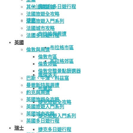
奧地利多日遊行程
其他法國區域
法國旅遊全攻略
捷克
法國旅遊入門系列
法國城市攻略
布拉格與周遭
法國多日遊行程
英國
布拉格市區
倫敦與周遭
倫敦市區
布拉格郊區
倫敦郊區
倫敦完整景點篩選器
庫倫洛夫
巴斯、牛津、科茲窩
曼徹斯特與周遭
布爾諾
約克與周遭
英國旅遊全攻略
捷克旅遊全攻略
英國旅遊入門系列
英國城市攻略
捷克旅遊入門系列
英國多日遊行程
瑞士
捷克多日遊行程