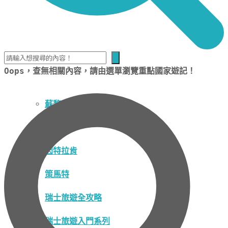
Oops，查無相關內容，請由選單瀏覽重點國家遊記！
蘇黎世
琉森
因特拉肯
策馬特
瑞士旅遊全攻略
瑞士旅遊入門系列