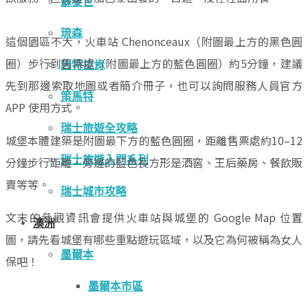
蘇黎世
琉森
這個園區不大，火車站 Chenonceaux（附圖最上方的黑色圓
圈）步行到售票處（附圖最上方的藍色圓圈）約5分鐘，建議
因特拉肯
先到那邊索取地圖或者簡介冊子，也可以詢問服務人員官方
策馬特
APP 使用方式。
瑞士旅遊全攻略
城堡本體建築是附圖最下方的藍色圓圈，距離售票處約10–12
瑞士旅遊入門系列
分鐘步行距離，旁邊的藍色長方形是酒窖、王后藥房、餐飲販
賣等等。
瑞士城市攻略
文末的參觀資訊會提供火車站與城堡的 Google Map 位置
澳洲
圖，請先看城堡有哪些重點遊玩區域，以及它為何被稱為女人
墨爾本
保吧！
墨爾本市區