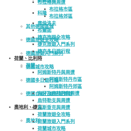
布拉格與周遭
布拉格市區
科隆
布拉格郊區
庫倫洛夫
其他德國區域
布爾諾
捷克旅遊全攻略
德國旅遊全攻略
捷克旅遊入門系列
捷克多日遊行程
德國旅遊入門系列
荷蘭、比利時
荷蘭
德國城市攻略
阿姆斯特丹與周遭
阿姆斯特丹市區
德國多日遊行程
阿姆斯特丹郊區
海牙及鹿特丹與周遭
德國自由行遊記篩選器
烏特勒支與周遭
奧地利、捷克
馬斯垂克與周遭
荷蘭旅遊全攻略
奧地利
荷蘭旅遊入門系列
荷蘭城市攻略