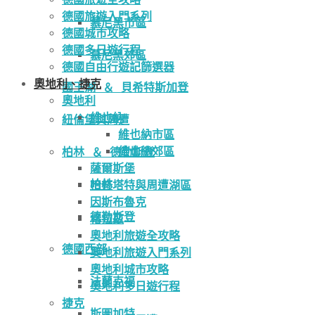
德國旅遊入門系列
慕尼黑市區
德國城市攻略
德國多日遊行程
慕尼黑郊區
德國自由行遊記篩選器
奧地利、捷克
國王湖 ＆ 貝希特斯加登
奧地利
維也納
紐倫堡與周遭
維也納市區
維也納郊區
柏林 ＆ 德勒斯登
薩爾斯堡
柏林
哈修塔特與周遭湖區
因斯布魯克
德勒斯登
格拉茲
奧地利旅遊全攻略
德國西部
奧地利旅遊入門系列
奧地利城市攻略
法蘭克福
奧地利多日遊行程
捷克
斯圖加特