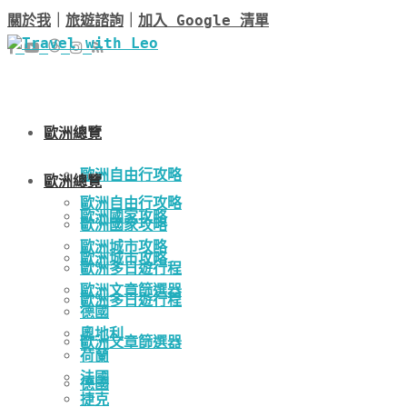
關於我
｜
旅遊諮詢
｜
加入 Google 清單
歐洲總覽
歐洲自由行攻略
歐洲總覽
歐洲自由行攻略
歐洲國家攻略
歐洲國家攻略
歐洲城市攻略
歐洲城市攻略
歐洲多日遊行程
歐洲文章篩選器
歐洲多日遊行程
德國
奧地利
歐洲文章篩選器
荷蘭
法國
德國
捷克