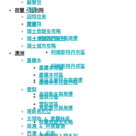
蘇黎世
琉森
荷蘭、比利時
因特拉肯
策馬特
荷蘭
瑞士旅遊全攻略
阿姆斯特丹與周遭
瑞士旅遊入門系列
瑞士城市攻略
阿姆斯特丹市區
澳洲
墨爾本
阿姆斯特丹郊區
墨爾本市區
墨爾本郊區
海牙及鹿特丹與周遭
墨爾本多日遊行程
雪梨
烏特勒支與周遭
雪梨市區
雪梨郊區
馬斯垂克與周遭
塔斯馬尼亞
北領地 & 愛麗絲泉
荷蘭旅遊全攻略
南澳 & 阿德雷德
西澳 & 伯斯