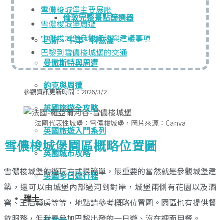
雪儂梭城堡主要展廳
倫敦完整景點篩選器
雪儂梭城堡周遭
雪儂梭城堡參觀資訊與建議事項
巴斯、牛津、科茲窩
巴黎到雪儂梭城堡的交通
曼徹斯特與周遭
約克與周遭
參觀資訊更新時間：2026/3/2
英國旅遊全攻略
法國代表性城堡：雪儂梭城堡，圖片來源：Canva
英國旅遊入門系列
雪儂梭城堡園區概略位置圖
英國城市攻略
雪儂梭城堡的遊玩方式很簡單，最重要的當然就是參觀城堡建
英國多日遊行程
築，還可以由城堡內部過河到對岸，城堡兩側有花園以及酒
瑞士
窖、王后藥房等等，地點請參考概略位置圖。園區也有提供餐
飲服務，但我是參加巴黎出發的一日遊、沒在裡面用餐。