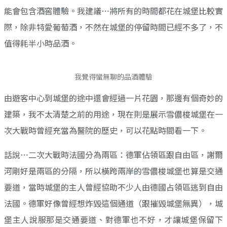
能會包含酒窖體驗。我建議…將所有的時間都花在城堡比較實
際，除非特愛葡萄酒，不然在城堡的停留時間已經不多了，不
值得耗半小時品酒。
我覺得蠻無聊的品酒體驗
由遊客中心到城堡的途中還會經過一片花園，那邊有個奇妙的
建築，我不太清楚之前的用途，現在則是展示雪儂梭城堡在一
次大戰時曾經充當為醫院的歷史，可以花點時間看一下。
話說…二次大戰時法國分為兩區：德軍佔領區跟自由區，謝爾
河剛好是兩區的分隔，所以橫跨兩岸的雪儂梭城堡也算是交通
要道，當時城堡的主人曾經協助不少人由德國占領區逃到自由
法國。德軍好像曾經想炸毀這個通道（跟摧毀城堡無異），城
堡主人說服那是交通要道、對德軍也不好，才讓城堡保留下