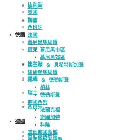
比利時
奧地利
英國
瑞士
荷蘭
西班牙
德國
法國
慕尼黑與周遭
捷克
慕尼黑市區
慕尼黑郊區
比利時
國王湖 ＆ 貝希特斯加登
紐倫堡與周遭
英國
柏林 ＆ 德勒斯登
柏林
瑞士
德勒斯登
德國西部
西班牙
法蘭克福
斯圖加特
德國
科隆
其他德國區域
慕尼黑與周遭
德國旅遊全攻略