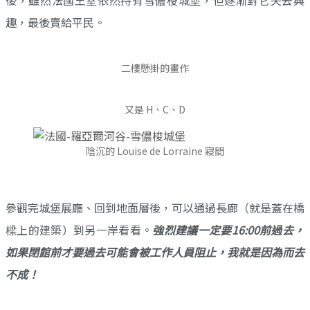
後，雖然法國王室依然持有雪儂梭城堡，但逐漸對它失去興
趣，最後賣給平民。
二樓懸掛的畫作
又是 H、C、D
陰沉的 Louise de Lorraine 寢間
參觀完城堡展廳、回到地面層後，可以通過長廊（就是蓋在橋
樑上的建築）到另一岸看看。
強烈建議一定要16:00前過去，
如果閉館前才要過去可能會被工作人員阻止，我就是因為而去
不成！