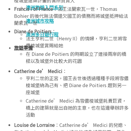
梭城堡建築計畫的實際負責人
澳洲旅遊入門系列
Francis I of France
：法王法蘭索瓦一世，Thomas
Bohier 的後代無法償還欠國王的債務而將城堡抵押給法
澳洲城市攻略
蘭索瓦一世
Diane de Poitiers
：
澳洲多日遊行程
法王亨利二世（Henry II）的情婦，亨利二世將雪
儂梭城堡賞賜給她
旅遊準備
在 Diane de Poitiers 的時期設立了連接兩岸的橋
樑以及城堡外比較大的花園
Catherine de’ Medici
：
亨利二世的正宮，國王去世後透過種種手段將雪儂
梭城堡納為己有、把 Diane de Poitiers 趕到另一
座城堡
Catherine de’ Medici 為雪儂梭城堡耗費巨資，
橋上的建築就是出自她的主意，也在這邊舉辦許多
活動
Louise de Lorraine
：Catherine de’ Medici 的兒媳、