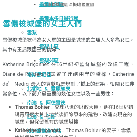
雪儂梭城堡園區概略位置圖
墨爾本郊區
墨爾本多日遊行程
雪儂梭城堡的女主人們
雪梨
雪儂梭城堡被稱為女人堡的主因是城堡的主理人大多為女性，
雪梨市區
其中有王后跟國王的情婦。
雪梨郊區
Katherine Briçonnet 在16世紀初監督城堡的改建工程，
Diane de Poitiers 則設置了連結兩岸的橋樑，Catherine
塔斯馬尼亞
de’ Medici 最大的貢獻就是規劃了橋上的建築。相關女性非
北領地 & 愛麗絲泉
常多位，以下簡介最重要的幾位女性以及一些男性：
南澳 & 阿德雷德
Thomas Bohier
：查理八世的財政大臣，他在16世紀初
購買周遭大片土地然後拆除原來的建物，改建為現在的
西澳 & 伯斯
城堡，但保留舊有的城堡塔樓
Katherine Briçonnet
：Thomas Bohier 的妻子，雪儂
澳洲旅遊全攻略