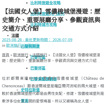
比利時旅遊全攻略
【法國女人堡】雪儂梭城堡漫遊：歷
比利時旅遊入門系列
史簡介、重要展廳分享、參觀資訊與
比利時城市攻略
交通方式介紹
法國
2025-08-28 - 最近更新時間： 2026-07-09
in
歐洲旅行
,
法國旅行
巴黎與周遭
首頁
»
歐洲旅行
»
法國旅行
»
【法國女人堡】雪儂梭城堡漫
巴黎市區
遊：歷史簡介、重要展廳分享、參觀資訊與交通方式介紹
巴黎郊區
位於都爾東邊約35公里處的雪儂梭城堡（Château de
巴黎景點篩選器
Chenonceau）跟香波爾城堡是羅亞爾河流域的兩大城堡，相
史特拉斯堡
較於香波爾城堡歷代都是由男性支配、修建，雪儂梭城堡則是
牽涉多位女主人間的愛恨鳩葛，所以又被稱為女人堡。
雷恩