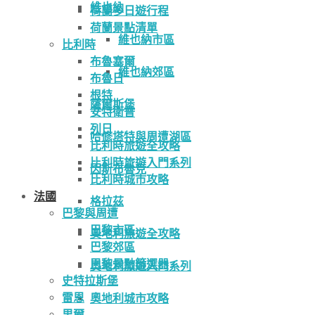
維也納
荷蘭多日遊行程
荷蘭景點清單
維也納市區
比利時
布魯塞爾
維也納郊區
布魯日
根特
薩爾斯堡
安特衛普
列日
哈修塔特與周遭湖區
比利時旅遊全攻略
比利時旅遊入門系列
因斯布魯克
比利時城市攻略
法國
格拉茲
巴黎與周遭
巴黎市區
奧地利旅遊全攻略
巴黎郊區
巴黎景點篩選器
奧地利旅遊入門系列
史特拉斯堡
雷恩
奧地利城市攻略
里爾