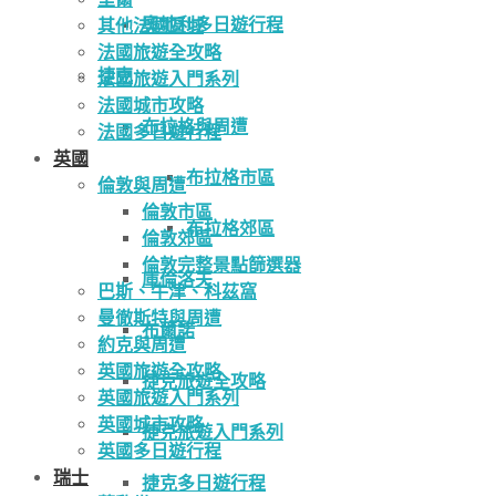
奧地利多日遊行程
其他法國區域
法國旅遊全攻略
捷克
法國旅遊入門系列
法國城市攻略
布拉格與周遭
法國多日遊行程
英國
布拉格市區
倫敦與周遭
倫敦市區
布拉格郊區
倫敦郊區
倫敦完整景點篩選器
庫倫洛夫
巴斯、牛津、科茲窩
曼徹斯特與周遭
布爾諾
約克與周遭
英國旅遊全攻略
捷克旅遊全攻略
英國旅遊入門系列
英國城市攻略
捷克旅遊入門系列
英國多日遊行程
瑞士
捷克多日遊行程