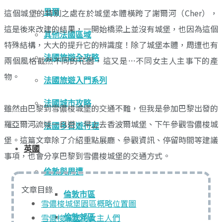
這個城堡的特別之處在於城堡本體橫跨了謝爾河（Cher），
里爾
這是後來改建的結果，一開始橋梁上並沒有城堡，也因為這個
其他法國區域
特殊結構，大大的提升它的辨識度！除了城堡本體，周遭也有
法國旅遊全攻略
兩個風格截然不同的花園，這又是…不同女主人主事下的產
物。
法國旅遊入門系列
法國城市攻略
雖然由巴黎到雪儂梭城堡的交通不難，但我是參加巴黎出發的
羅亞爾河流域一日遊，早上去香波爾城堡、下午參觀雪儂梭城
法國多日遊行程
堡。這篇文章除了介紹重點展廳、參觀資訊、停留時間等建議
英國
事項，也會分享巴黎到雪儂梭城堡的交通方式。
倫敦與周遭
文章目錄
倫敦市區
雪儂梭城堡園區概略位置圖
雪儂梭城堡的女主人們
倫敦郊區