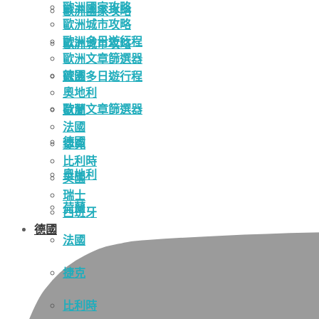
歐洲國家攻略
歐洲國家攻略
歐洲城市攻略
歐洲多日遊行程
歐洲城市攻略
歐洲文章篩選器
德國
歐洲多日遊行程
奧地利
歐洲文章篩選器
荷蘭
法國
德國
捷克
比利時
奧地利
英國
瑞士
荷蘭
西班牙
德國
法國
捷克
比利時