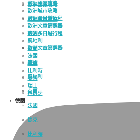
歐洲國家攻略
歐洲國家攻略
歐洲城市攻略
歐洲多日遊行程
歐洲城市攻略
歐洲文章篩選器
德國
歐洲多日遊行程
奧地利
歐洲文章篩選器
荷蘭
法國
德國
捷克
比利時
奧地利
英國
瑞士
荷蘭
西班牙
德國
法國
捷克
比利時