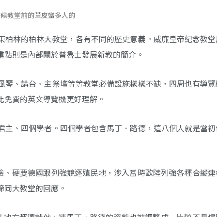
時候教堂前的草皮蠻多人的
東柏林的柏林大教堂，各有不同的歷史意義。威廉皇帝紀念教堂
重點則是內部關於普魯士發展新教的簡介。
風琴、講台、主祭壇等等教堂必備設施樣樣不缺，四周也有導覽
比免費的英文導覽機更好理解。
君主、四個學者。四個學者包含馬丁．路德，這八個人就是當初
斯麥翻臉、硬要德國跟列強競逐殖民地，涉入當時歐陸列強各種合縱
諦岡大教堂的回應。
dorff）在諸多地方都遷就他，連馬丁．路德的姿態也被調整成…比較不具