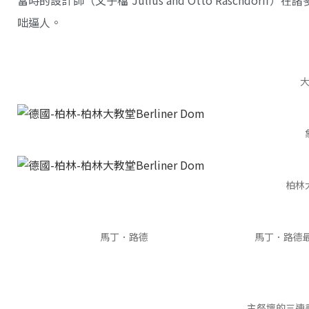
咄逼人。
柏林
馬丁．路德
馬丁．路德最
主祭壇的三連