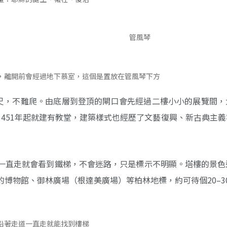
管風琴
，離開前會經過地下慕室，這個是置放在管風琴下方
公尺，不難爬。由底層到登頂的閘口會先經過二樓小小的展覽間，
451年起就建有教堂，建築樣式也經歷了文藝復興、新古典主義
一直走就會看到鐵梯，不會迷路，只是標示不明顯。塔樓的景色
博物館、御林廣場（根達美廣場）等柏林地標，約可待個20–3
沿著走道一直走就能找到樓梯