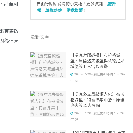
位，甚至可
自由行點點滴滴的小天地！更多資訊：
關於
我
｜
旅遊諮詢
｜
與我聯繫
！
來東德政
最新文章
因為…東
【捷克宮殿巡禮】布拉格城
堡、庫倫洛夫城堡與萊德尼采
城堡等七大宮殿漫遊
2026-07-29 - 最近更新時間： 2026-
07-31
【捷克必去景點懶人包】布拉
格城堡、特雷津集中營、庫倫
洛夫等15大景點
2026-07-20 - 最近更新時間： 2026-
07-23
【2026巴黎自由行攻略】市區