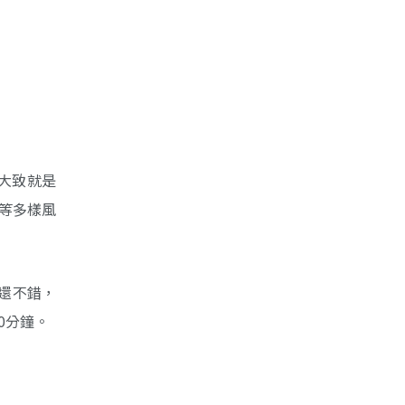
大致就是
等多樣風
還不錯，
0分鐘。