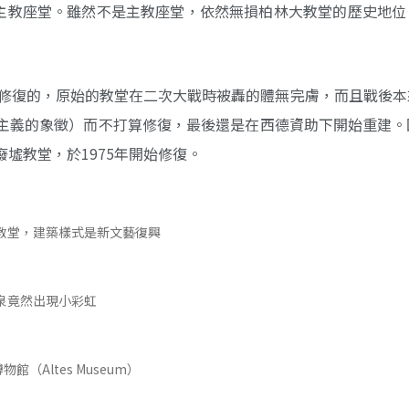
翻譯是主教座堂。雖然不是主教座堂，依然無損柏林大教堂的歷史地
觀修復的，原始的教堂在二次大戰時被轟的體無完膚，而且戰後本
主義的象徵）而不打算修復，最後還是在西德資助下開始重建。
墟教堂，於1975年開始修復。
教堂，建築樣式是新文藝復興
泉竟然出現小彩虹
館（Altes Museum）