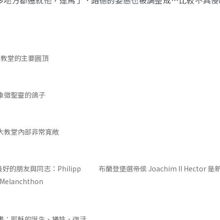
大教堂的主要圓頂
象徵聖靈的鴿子
大教堂內部非常寬敞
好的朋友與同志：Philipp
布蘭登堡選帝侯 Joachim II Hector
Melanchthon
畫：耶穌的誕生、犧牲、復活