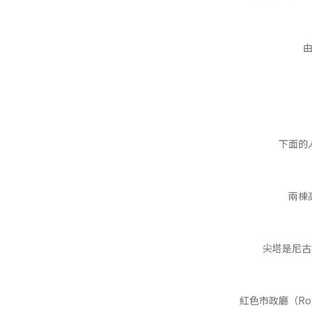
下面的
兩棟
尖塔是尼古拉教
紅色市政廳（Rot