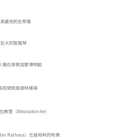
由高處拍的主祭壇
巨大的管風琴
人龍在排佩加蒙博物館
高塔間就是御林廣場
堂（Nikolaikirche）
es Rathaus）也是柏林的地標