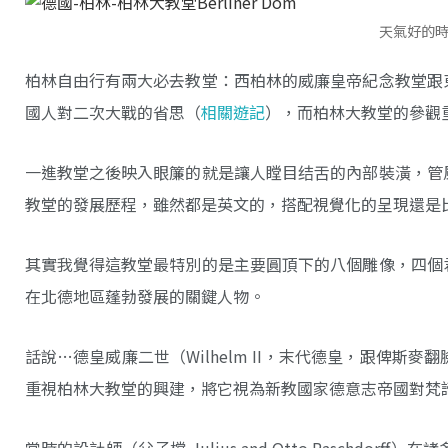
天氣好的
柏林自由行有兩大必去教堂：西柏林的威廉皇帝紀念教堂跟
國人對二次大戰的省思（
相關遊記
），而柏林大教堂的參觀
一進教堂之後映入眼簾的就是讓人瞠目结舌的內部裝潢，管
教堂的發展歷程，雖然都是英文的，搭配視覺化的呈現還是
其實我覺得這教堂最特別的是主要圓頂下的八個雕像，四個
在北德地區蓬勃發展的關鍵人物。
話說…德皇威廉二世（Wilhelm II，末代德皇，跟俾
重視柏林大教堂的興建，將它視為新教國家德意志帝國對梵
當時的設計師（父子檔 Julius and Otto Rasch