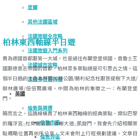
里爾
其他法國區域
法國旅遊全攻略
柏林東西軸線半日遊
法國旅遊入門系列
貴為德國首都跟第一大城，也是過往布蘭登堡侯國、普魯士王
法國城市攻略
國跟德意志帝國的首都，柏林眾多景點總是可引思古之情。這
個半日遊的主角為蒂爾加藤公園/勝利紀念柱跟菩提樹下大道/
法國多日遊行程
御林廣場/倍倍爾廣場，中間為柏林的象徵之一：布蘭登堡
英國
門。
倫敦與周遭
簡而言之，這路線橫貫了柏林東西軸線的經典景點、類似巴黎
的羅浮宮
–
杜樂麗公園
–
香榭大道
–
凱旋門。我會先介紹相關景
倫敦市區
點概略位置再依序分享，文末會附上行程規劃建議，文章目
倫敦郊區