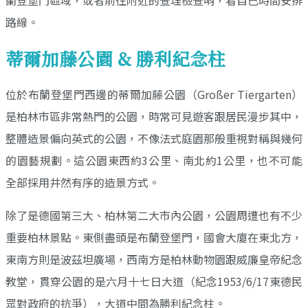
蘭登堡門區域，或者前往附近的查理檢查哨，看自己時間安排
路線。
蒂爾加藤公園 & 勝利紀念柱
位於布蘭登堡門西邊的蒂爾加藤公園（Großer Tiergarten）
是柏林市區非常熱門的公園，時常可見遊客跟居民漫步其中，
整體造景偏向英式的公園，不像法式庭園那般重視對稱與幾何
的園藝規劃。這公園東西約3公里、南北約1公里，也不可能
全部採用井然有序的造景方式。
除了是德國第三大、柏林第二大市內公園，公園周遭也有不少
重要柏林景點。東側盡頭是布蘭登堡門，國會大廈在東北方，
東南方則是波茲坦廣場，西南方是柏林動物園跟威廉皇帝紀念
教堂，貫穿公園的是六月十七日大道（紀念1953/6/17東德民
眾對政府的抗爭），大道中間為勝利紀念柱。