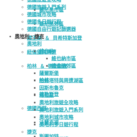
德國旅遊入門系列
慕尼黑市區
德國城市攻略
德國多日遊行程
慕尼黑郊區
德國自由行遊記篩選器
奧地利、捷克
國王湖 ＆ 貝希特斯加登
奧地利
維也納
紐倫堡與周遭
維也納市區
維也納郊區
柏林 ＆ 德勒斯登
薩爾斯堡
柏林
哈修塔特與周遭湖區
因斯布魯克
德勒斯登
格拉茲
奧地利旅遊全攻略
德國西部
奧地利旅遊入門系列
奧地利城市攻略
法蘭克福
奧地利多日遊行程
捷克
斯圖加特