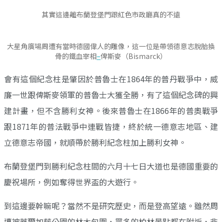
其實這邊離布蘭登堡門跟紅色市政廳真的不遠
大星角廣場周遭有當時德國偉人的雕像，這一位是帶領德意志脫胎換
骨的鐵血宰相
–
俾斯麥（Bismarck）
會有這個紀念柱是肇因於普魯士在1864年的普丹戰爭中，威
廉一世跟俾斯麥領軍的普魯士大獲全勝，有了這個紀念碑的興
建計畫，但不含勝利女神。後來普魯士在1866年的普奧戰爭
跟1871年的普法戰爭中連戰皆捷，終於統一德意志地區、建
立德意志帝國，就順帶於勝利紀念柱加上勝利女神。
布蘭登堡門到勝利紀念柱間的六月十七日大道也是德國重要的
慶祝場所，例如奪得世界盃的大遊行。
到這邊要幹嘛呢？當然不是研究歷史，而是登高望遠。雖然周
遭被蒂爾加藤公園的林木包圍，眾多的柏林景點都在附近，非