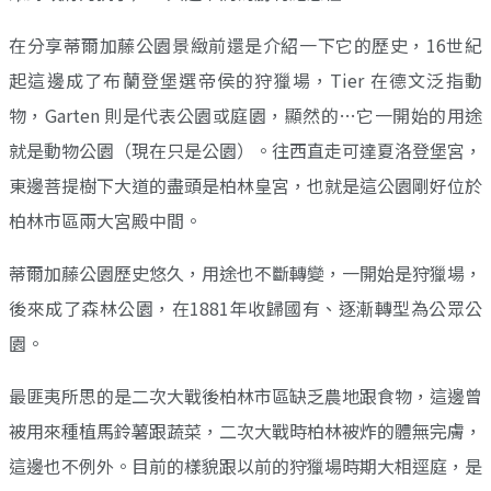
在分享蒂爾加藤公園景緻前還是介紹一下它的歷史，16世紀
起這邊成了布蘭登堡選帝侯的狩獵場，Tier 在德文泛指動
物，Garten 則是代表公園或庭園，顯然的…它一開始的用途
就是動物公園（現在只是公園）。往西直走可達夏洛登堡宮，
東邊菩提樹下大道的盡頭是柏林皇宮，也就是這公園剛好位於
柏林市區兩大宮殿中間。
蒂爾加藤公園歷史悠久，用途也不斷轉變，一開始是狩獵場，
後來成了森林公園，在1881年收歸國有、逐漸轉型為公眾公
園。
最匪夷所思的是二次大戰後柏林市區缺乏農地跟食物，這邊曾
被用來種植馬鈴薯跟蔬菜，二次大戰時柏林被炸的體無完膚，
這邊也不例外。目前的樣貌跟以前的狩獵場時期大相逕庭，是