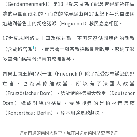
（Gendarmenmarkt）是18世紀末葉為了紀念曾經駐紮在這
邊的軍團而改名的，而它的發展緣由與17世紀下半葉自法國
逃難到普魯士的胡格諾派（Huguenot）移民息息相關。
17世紀末期路易十四改弦易轍，不再容忍法國境內的新教
1
（含胡格諾派
），而普魯士對宗教採取開明政策、吸納了很
多當時面臨宗教迫害的歐洲菁英。
普魯士國王腓特烈一世（Friedrich I）除了接受胡格諾派的逃
亡者，也為其修建教堂，所以有了法國大教堂
（Französischer Dom），與對面的德國大教堂（Deutscher
Dom）構成對稱的格局。最晚興建的是柏林音樂廳
（Konzerthaus Berlin），原本用途是歌劇院。
這是南邊的德國大教堂，現在用途是德國歷史博物館