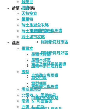
蘇黎世
琉森
荷蘭、比利時
因特拉肯
策馬特
荷蘭
瑞士旅遊全攻略
阿姆斯特丹與周遭
瑞士旅遊入門系列
瑞士城市攻略
阿姆斯特丹市區
澳洲
墨爾本
阿姆斯特丹郊區
墨爾本市區
墨爾本郊區
海牙及鹿特丹與周遭
墨爾本多日遊行程
雪梨
烏特勒支與周遭
雪梨市區
雪梨郊區
馬斯垂克與周遭
塔斯馬尼亞
北領地 & 愛麗絲泉
荷蘭旅遊全攻略
南澳 & 阿德雷德
西澳 & 伯斯