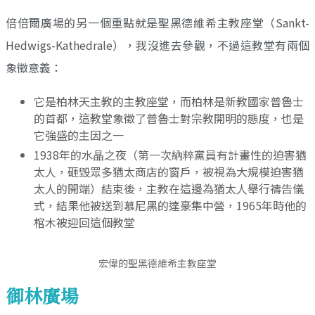
倍倍爾廣場的另一個重點就是聖黑德維希主教座堂（Sankt-
Hedwigs-Kathedrale），我沒進去參觀，不過這教堂有兩個
象徵意義：
它是柏林天主教的主教座堂，而柏林是新教國家普魯士
的首都，這教堂象徵了普魯士對宗教開明的態度，也是
它強盛的主因之一
1938年的水晶之夜（第一次納粹黨員有計畫性的迫害猶
太人，砸毀眾多猶太商店的窗戶，被視為大規模迫害猶
太人的開端）結束後，主教在這邊為猶太人舉行禱告儀
式，結果他被送到慕尼黑的達豪集中營，1965年時他的
棺木被迎回這個教堂
宏偉的聖黑德維希主教座堂
御林廣場