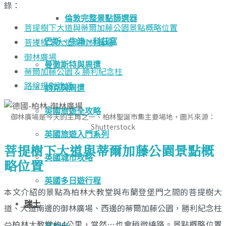
錄：
倫敦完整景點篩選器
菩提樹下大道與蒂爾加藤公園景點概略位置
菩提樹下大道與御林廣場
巴斯、牛津、科茲窩
御林廣場
曼徹斯特與周遭
蒂爾加藤公園 & 勝利紀念柱
路線規劃建議
約克與周遭
英國旅遊全攻略
御林廣場是今天的主角之一、柏林聖誕市集主要場地，圖片來源：
Shutterstock
英國旅遊入門系列
菩提樹下大道與蒂爾加藤公園景點概
英國城市攻略
略位置
英國多日遊行程
本文介紹的景點為柏林大教堂與布蘭登堡門之間的菩提樹大
瑞士
道、大道南邊的御林廣場、西邊的蒂爾加藤公園，勝利紀念柱
⇔柏林大教堂約4公里，當然…也會稍微繞路。景點概略位置