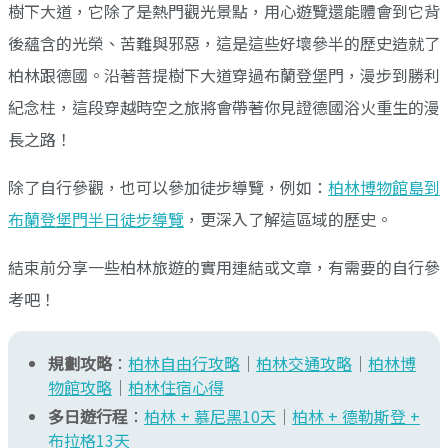
樹下大道，它除了是熱門觀光景點，用心遊覽還能體會到它背
後蘊含的光榮、苦難與邪惡，這是這些好壞參半的歷史造就了
柏林跟德國。沿著菩提樹下大道穿過布蘭登堡門，漫步到勝利
紀念柱，這段穿越時空之旅將會帶著你見證德國浴火重生的漫
長之路！
除了自行參觀，也可以參加徒步導覽，例如：
柏林博物館島到
布蘭登堡門半日徒步導覽
，更深入了解這區域的歷史。
結束前分享一些柏林旅遊的實用連結或文章，有需要的自行參
考吧！
規劃攻略
：
柏林自由行攻略
｜
柏林交通攻略
｜
柏林博
物館攻略
｜
柏林住宿心得
多日遊行程
：
柏林 + 慕尼黑10天
｜
柏林 + 德勒斯登 +
布拉格13天