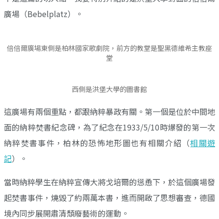
廣場（Bebelplatz）。
倍倍爾廣場東側是柏林國家歌劇院，前方的教堂是聖黑德維希主教座
堂
西側是洪堡大學的圖書館
這廣場有兩個重點，都跟納粹暴政有關。第一個是位於中間地
面的納粹焚書紀念碑，為了紀念在1933/5/10時爆發的第一次
納粹焚書事件，柏林的恐怖地形圖也有相關介紹（
相關遊
記
）。
當時納粹學生在納粹宣傳大將戈培爾的慫恿下，於這個廣場發
起焚書事件，燒毀了約兩萬本書，進而開啟了思想審查，德國
境內同步展開肅清頹廢藝術的運動。