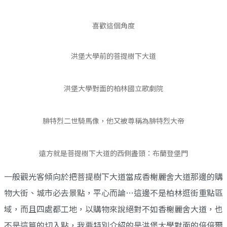
喜歡這個角度
洪堡大學前的菩提樹下大道
洪堡大學對面的柏林國立歌劇院
腓特烈二世騎馬像，他又被尊稱為腓特烈大帝
遠方就是菩提樹下大道的西側盡頭：布蘭登堡門
一般觀光客傾向於把菩提樹下大道當成香榭麗舍大道那邊的購
物大街、城市必去景點，平心而論…這邊不是柏林逛街重點區
域，而且四處都工地，以購物來說絕對不如香榭麗舍大道，也
不是這篇的切入點，我要特別介紹的是洪堡大學對面的倍倍爾