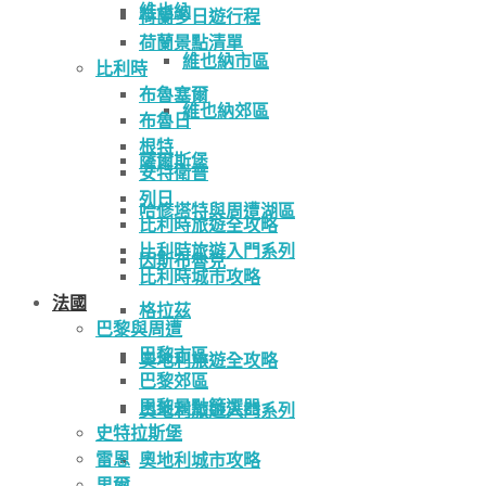
維也納
荷蘭多日遊行程
荷蘭景點清單
維也納市區
比利時
布魯塞爾
維也納郊區
布魯日
根特
薩爾斯堡
安特衛普
列日
哈修塔特與周遭湖區
比利時旅遊全攻略
比利時旅遊入門系列
因斯布魯克
比利時城市攻略
法國
格拉茲
巴黎與周遭
巴黎市區
奧地利旅遊全攻略
巴黎郊區
巴黎景點篩選器
奧地利旅遊入門系列
史特拉斯堡
雷恩
奧地利城市攻略
里爾