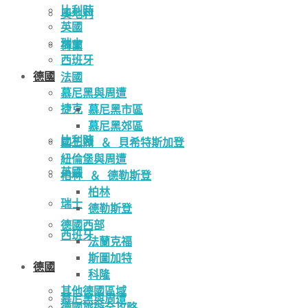
比利時
奧地利
英國
瑞士
荷蘭
西班牙
德國
法國
慕尼黑與周遭
捷克
慕尼黑市區
慕尼黑郊區
比利時
國王湖 ＆ 貝希特斯加登
紐倫堡與周遭
英國
柏林 ＆ 德勒斯登
柏林
瑞士
德勒斯登
德國西部
西班牙
法蘭克福
斯圖加特
德國
科隆
其他德國區域
慕尼黑與周遭
德國旅遊全攻略