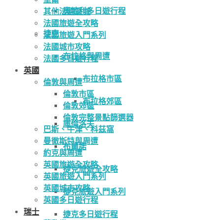
奧地利多日遊行程
其他法國區域
法國旅遊全攻略
捷克
法國旅遊入門系列
法國城市攻略
布拉格與周遭
法國多日遊行程
英國
布拉格市區
倫敦與周遭
倫敦市區
布拉格郊區
倫敦郊區
倫敦完整景點篩選器
庫倫洛夫
巴斯、牛津、科茲窩
曼徹斯特與周遭
布爾諾
約克與周遭
英國旅遊全攻略
捷克旅遊全攻略
英國旅遊入門系列
英國城市攻略
捷克旅遊入門系列
英國多日遊行程
瑞士
捷克多日遊行程