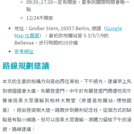
09:30
–
17:30一定有開放，夏季的關閉時間會晚一
點
12/24不開放
地址：Großer Stern, 10557 Berlin, 德國（
Google
Map 位置圖
），最近的地鐵站是 S 3/5/7/9的
Bellevue，步行時間約10分鐘
參考網址
路線規劃建議
本文的主要的拍攝方向是由西往東拍、下午順光，建議早上先
到德國國會大廈、布蘭登堡門，中午於布蘭登堡門周遭吃完午
餐後搭乘大眾運輸到柏林大教堂（旁邊是地鐵站–博物館
島），經由菩提樹大道一路散步到勝利紀念柱。這個方式的缺
點是有點小繞路，但可以搭乘大眾運輸、將體力留給下午的漫
遊，路線建議：