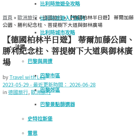
比利時旅遊全攻略
首頁
»
歐洲旅行
»
德國旅行
»
【德國柏林半日遊】 蒂爾加藤
比利時旅遊入門系列
公園、勝利紀念柱、菩提樹下大道與御林廣場
比利時城市攻略
【德國柏林半日遊】 蒂爾加藤公園、
法國
勝利紀念柱、菩提樹下大道與御林廣
場
巴黎與周遭
巴黎市區
by
Travel with Leo
2023-05-29 - 最近更新時間： 2026-06-28
巴黎郊區
in
德國旅行
,
歐洲旅行
巴黎景點篩選器
史特拉斯堡
雷恩