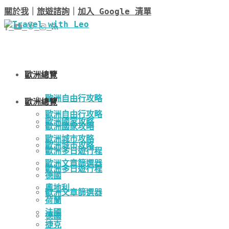
關於我
｜
旅遊諮詢
｜
加入 Google 清單
歐洲總覽
歐洲自由行攻略
歐洲總覽
歐洲自由行攻略
歐洲國家攻略
歐洲國家攻略
歐洲城市攻略
歐洲城市攻略
歐洲多日遊行程
歐洲文章篩選器
歐洲多日遊行程
德國
奧地利
歐洲文章篩選器
荷蘭
法國
德國
捷克