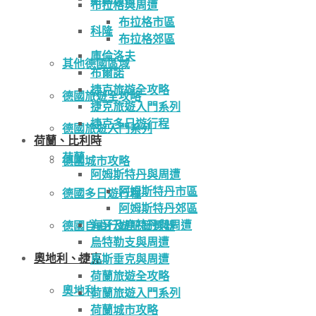
布拉格與周遭
布拉格市區
科隆
布拉格郊區
庫倫洛夫
其他德國區域
布爾諾
捷克旅遊全攻略
德國旅遊全攻略
捷克旅遊入門系列
捷克多日遊行程
德國旅遊入門系列
荷蘭、比利時
荷蘭
德國城市攻略
阿姆斯特丹與周遭
阿姆斯特丹市區
德國多日遊行程
阿姆斯特丹郊區
海牙及鹿特丹與周遭
德國自由行遊記篩選器
烏特勒支與周遭
奧地利、捷克
馬斯垂克與周遭
荷蘭旅遊全攻略
奧地利
荷蘭旅遊入門系列
荷蘭城市攻略