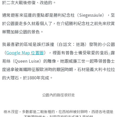
於二次大戰後修復、改造的。
通常遊客來這邊的重點都是勝利紀念柱（Siegessäule），至
於公園要走多久就看個人了，在介紹勝利紀念柱之前先來欣賞
蒂爾加藤公園的景色。
我最喜歡的區域是誤打誤撞（白話文：迷路）發現的小公園
（
Google Map 位置圖
），裡面有普魯士備受敬愛的皇后
–
露
易絲（Queen Luise）的雕像，她跟威廉三世一起帶領普魯士
度過拿破崙鐵蹄征服歐洲時的艱困時期，石材是義大利卡拉拉
的大理石，於1880年完成。
公園內的路徑很好走
樹木茂密，多數都是二戰後種的，在西柏林被封鎖時，西德各地還是
不斷贊助樹木、利用空投的方式運入西柏林