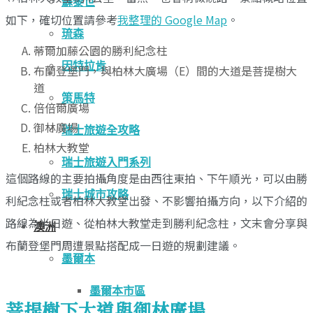
蘇黎世
如下，確切位置請參考
我整理的 Google Map
。
琉森
蒂爾加藤公園的勝利紀念柱
因特拉肯
布蘭登堡門，與柏林大廣場（E）間的大道是菩提樹大
道
策馬特
倍倍爾廣場
御林廣場
瑞士旅遊全攻略
柏林大教堂
瑞士旅遊入門系列
這個路線的主要拍攝角度是由西往東拍、下午順光，可以由勝
瑞士城市攻略
利紀念柱或者柏林大教堂出發、不影響拍攝方向，以下介紹的
路線為半日遊、從柏林大教堂走到勝利紀念柱，文末會分享與
澳洲
布蘭登堡門周遭景點搭配成一日遊的規劃建議。
墨爾本
墨爾本市區
菩提樹下大道與御林廣場