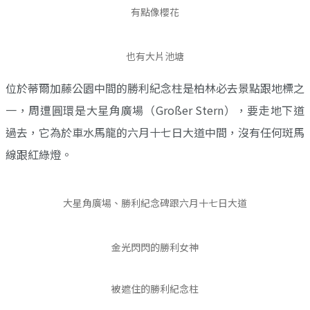
有點像櫻花
也有大片池塘
位於蒂爾加藤公園中間的勝利紀念柱是柏林必去景點跟地標之
一，周遭圓環是大星角廣場（Großer Stern），要走地下道
過去，它為於車水馬龍的六月十七日大道中間，沒有任何斑馬
線跟紅綠燈。
大星角廣場、勝利紀念碑跟六月十七日大道
金光閃閃的勝利女神
被遮住的勝利紀念柱