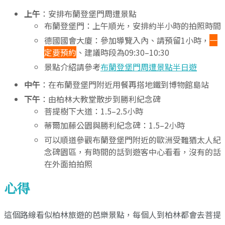
上午
：安排布蘭登堡門周遭景點
布蘭登堡門：上午順光，安排約半小時的拍照時間
德國國會大廈：參加導覽入內、請預留1小時，
一
定要預約
、建議時段為09:30–10:30
景點介紹請參考
布蘭登堡門周遭景點半日遊
中午
：在布蘭登堡門附近用餐再搭地鐵到博物館島站
下午
：由柏林大教堂散步到勝利紀念碑
菩提樹下大道：1.5–2.5小時
蒂爾加藤公園與勝利紀念碑：1.5–2小時
可以順道參觀布蘭登堡門附近的歐洲受難猶太人紀
念碑園區，有時間的話到遊客中心看看，沒有的話
在外面拍拍照
心得
這個路線看似柏林旅遊的芭樂景點，每個人到柏林都會去菩提