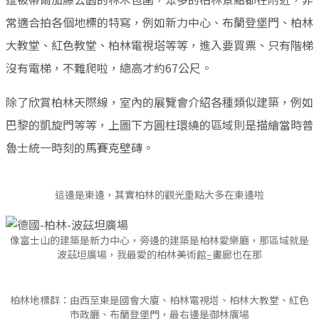
常適合拍各個地標的特寫，例如新力中心、布蘭登堡門、柏林
大教堂、紅色教堂、柏林電視塔等等，進入要買票、只有階梯
沒有電梯，不難爬啦，總高才約67公尺。
除了欣賞柏林天際線，室內的展覽會介紹各種類似建築，例如
巴黎的凱旋門等等，上圖下方圓柱環繞的區域則是描繪當時普
魯士統一時刻的馬賽克壁磚。
這邊是東邊，其實柏林的觀光重點大多在東邊啦
像富士山的建築是新力中心，旁邊的建築是柏林愛樂廳，那區域就是
波茲坦廣場，我最愛的柏林美術館
–
畫廊也在那
柏林地標群：由西至東是國會大廈、柏林電視塔、柏林大教堂、紅色
市政廳、布蘭登堡門，最右邊是御林廣場