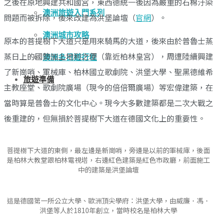
之後在原地興建共和國宮，東西德統一後因為嚴重的石棉汙染
澳洲旅遊入門系列
問題而被拆除，後來改建為洪堡論壇（
官網
）。
澳洲城市攻略
原本的菩提樹下大道只是用來騎馬的大道，後來由於普魯士蒸
蒸日上的國勢加上地利之便（靠近柏林皇宮），周遭陸續興建
澳洲多日遊行程
了新崗哨、軍械庫、柏林國立歌劇院、洪堡大學、聖黑德維希
旅遊準備
主教座堂、歌劇院廣場（現今的倍倍爾廣場）等宏偉建築，在
當時算是普魯士的文化中心。現今大多數建築都是二次大戰之
後重建的，但無損於菩提樹下大道在德國文化上的重要性。
菩提樹下大道的東側，最左邊是新崗哨，旁邊是以前的軍械庫，後面
是柏林大教堂跟柏林電視塔，右邊紅色建築是紅色市政廳，前面施工
中的建築是洪堡論壇
這是德國第一所公立大學、歐洲頂尖學府：洪堡大學，由威廉．馮．
洪堡等人於1810年創立，當時校名是柏林大學