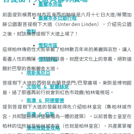
墨爾本郊區
前面提到橫貫柏林市區東西的軸線是六月十七日大道/蒂爾加
墨爾本多日遊行程
藤公園跟菩提樹下大道（Unter den Linden），介紹完公園
雪梨
之後，就該換菩提樹下大道上場了！
雪梨市區
這條柏林傳奇性大街承載了柏林數百年來的美麗與哀愁，讓人
看盡人性的醜陋、可憎與良善，就歷史文化上的意義，絕對遠
雪梨郊區
勝於巴黎的香榭麗舍大道。
塔斯馬尼亞
菩提樹下大道的西側是布蘭登堡門/巴黎廣場，東側是博物館
北領地 & 愛麗絲泉
島，過了那邊再前行就會到紅色市政廳/柏林電視塔。
南澳 & 阿德雷德
提到菩提樹下大道的發展就得先介紹柏林皇宮（集柏林城市
西澳 & 伯斯
宮、共和國宮與洪堡論壇為一體的建築）。以前普魯士皇室在
柏林的住所就是柏林城市宮（也就是柏林皇宮），共產黨掌權
澳洲旅遊全攻略