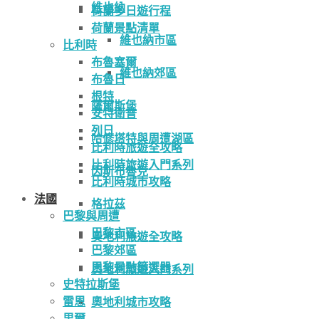
維也納
荷蘭多日遊行程
荷蘭景點清單
維也納市區
比利時
布魯塞爾
維也納郊區
布魯日
根特
薩爾斯堡
安特衛普
列日
哈修塔特與周遭湖區
比利時旅遊全攻略
比利時旅遊入門系列
因斯布魯克
比利時城市攻略
法國
格拉茲
巴黎與周遭
巴黎市區
奧地利旅遊全攻略
巴黎郊區
巴黎景點篩選器
奧地利旅遊入門系列
史特拉斯堡
雷恩
奧地利城市攻略
里爾