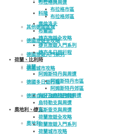
布拉格與周遭
布拉格市區
科隆
布拉格郊區
庫倫洛夫
其他德國區域
布爾諾
捷克旅遊全攻略
德國旅遊全攻略
捷克旅遊入門系列
捷克多日遊行程
德國旅遊入門系列
荷蘭、比利時
荷蘭
德國城市攻略
阿姆斯特丹與周遭
阿姆斯特丹市區
德國多日遊行程
阿姆斯特丹郊區
海牙及鹿特丹與周遭
德國自由行遊記篩選器
烏特勒支與周遭
奧地利、捷克
馬斯垂克與周遭
荷蘭旅遊全攻略
奧地利
荷蘭旅遊入門系列
荷蘭城市攻略