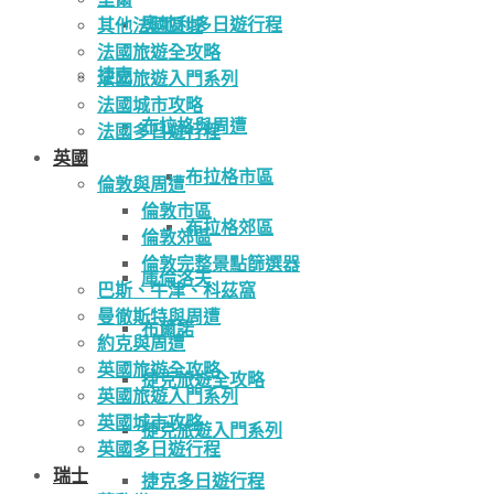
奧地利多日遊行程
其他法國區域
法國旅遊全攻略
捷克
法國旅遊入門系列
法國城市攻略
布拉格與周遭
法國多日遊行程
英國
布拉格市區
倫敦與周遭
倫敦市區
布拉格郊區
倫敦郊區
倫敦完整景點篩選器
庫倫洛夫
巴斯、牛津、科茲窩
曼徹斯特與周遭
布爾諾
約克與周遭
英國旅遊全攻略
捷克旅遊全攻略
英國旅遊入門系列
英國城市攻略
捷克旅遊入門系列
英國多日遊行程
瑞士
捷克多日遊行程