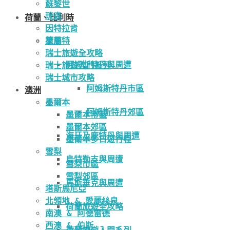
蘇黎世
琉森
荷蘭、比利時
因特拉肯
策馬特
荷蘭
瑞士旅遊全攻略
阿姆斯特丹與周遭
瑞士旅遊入門系列
瑞士城市攻略
阿姆斯特丹市區
澳洲
墨爾本
阿姆斯特丹郊區
墨爾本市區
墨爾本郊區
海牙及鹿特丹與周遭
墨爾本多日遊行程
雪梨
烏特勒支與周遭
雪梨市區
雪梨郊區
馬斯垂克與周遭
塔斯馬尼亞
北領地 & 愛麗絲泉
荷蘭旅遊全攻略
南澳 & 阿德雷德
西澳 & 伯斯