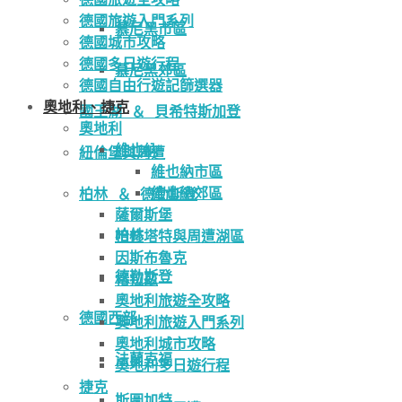
德國旅遊入門系列
慕尼黑市區
德國城市攻略
德國多日遊行程
慕尼黑郊區
德國自由行遊記篩選器
奧地利、捷克
國王湖 ＆ 貝希特斯加登
奧地利
維也納
紐倫堡與周遭
維也納市區
維也納郊區
柏林 ＆ 德勒斯登
薩爾斯堡
柏林
哈修塔特與周遭湖區
因斯布魯克
德勒斯登
格拉茲
奧地利旅遊全攻略
德國西部
奧地利旅遊入門系列
奧地利城市攻略
法蘭克福
奧地利多日遊行程
捷克
斯圖加特