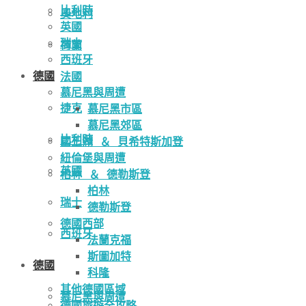
比利時
奧地利
英國
瑞士
荷蘭
西班牙
德國
法國
慕尼黑與周遭
捷克
慕尼黑市區
慕尼黑郊區
比利時
國王湖 ＆ 貝希特斯加登
紐倫堡與周遭
英國
柏林 ＆ 德勒斯登
柏林
瑞士
德勒斯登
德國西部
西班牙
法蘭克福
斯圖加特
德國
科隆
其他德國區域
慕尼黑與周遭
德國旅遊全攻略