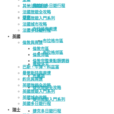
奧地利多日遊行程
其他法國區域
法國旅遊全攻略
捷克
法國旅遊入門系列
法國城市攻略
布拉格與周遭
法國多日遊行程
英國
布拉格市區
倫敦與周遭
倫敦市區
布拉格郊區
倫敦郊區
倫敦完整景點篩選器
庫倫洛夫
巴斯、牛津、科茲窩
曼徹斯特與周遭
布爾諾
約克與周遭
英國旅遊全攻略
捷克旅遊全攻略
英國旅遊入門系列
英國城市攻略
捷克旅遊入門系列
英國多日遊行程
瑞士
捷克多日遊行程