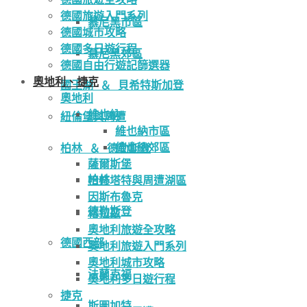
德國旅遊入門系列
慕尼黑市區
德國城市攻略
德國多日遊行程
慕尼黑郊區
德國自由行遊記篩選器
奧地利、捷克
國王湖 ＆ 貝希特斯加登
奧地利
維也納
紐倫堡與周遭
維也納市區
維也納郊區
柏林 ＆ 德勒斯登
薩爾斯堡
柏林
哈修塔特與周遭湖區
因斯布魯克
德勒斯登
格拉茲
奧地利旅遊全攻略
德國西部
奧地利旅遊入門系列
奧地利城市攻略
法蘭克福
奧地利多日遊行程
捷克
斯圖加特