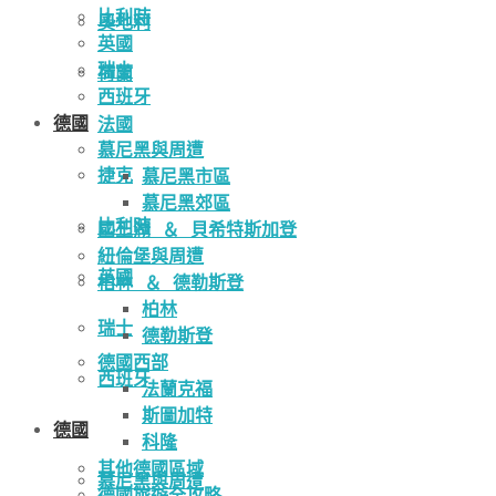
比利時
奧地利
英國
瑞士
荷蘭
西班牙
德國
法國
慕尼黑與周遭
捷克
慕尼黑市區
慕尼黑郊區
比利時
國王湖 ＆ 貝希特斯加登
紐倫堡與周遭
英國
柏林 ＆ 德勒斯登
柏林
瑞士
德勒斯登
德國西部
西班牙
法蘭克福
斯圖加特
德國
科隆
其他德國區域
慕尼黑與周遭
德國旅遊全攻略