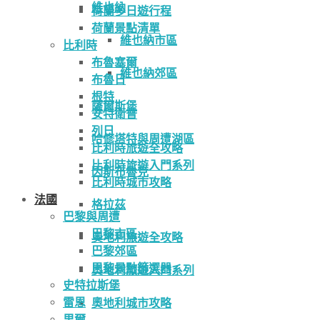
維也納
荷蘭多日遊行程
荷蘭景點清單
維也納市區
比利時
布魯塞爾
維也納郊區
布魯日
根特
薩爾斯堡
安特衛普
列日
哈修塔特與周遭湖區
比利時旅遊全攻略
比利時旅遊入門系列
因斯布魯克
比利時城市攻略
法國
格拉茲
巴黎與周遭
巴黎市區
奧地利旅遊全攻略
巴黎郊區
巴黎景點篩選器
奧地利旅遊入門系列
史特拉斯堡
雷恩
奧地利城市攻略
里爾