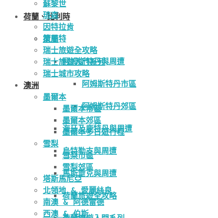
蘇黎世
琉森
荷蘭、比利時
因特拉肯
策馬特
荷蘭
瑞士旅遊全攻略
阿姆斯特丹與周遭
瑞士旅遊入門系列
瑞士城市攻略
阿姆斯特丹市區
澳洲
墨爾本
阿姆斯特丹郊區
墨爾本市區
墨爾本郊區
海牙及鹿特丹與周遭
墨爾本多日遊行程
雪梨
烏特勒支與周遭
雪梨市區
雪梨郊區
馬斯垂克與周遭
塔斯馬尼亞
北領地 & 愛麗絲泉
荷蘭旅遊全攻略
南澳 & 阿德雷德
西澳 & 伯斯