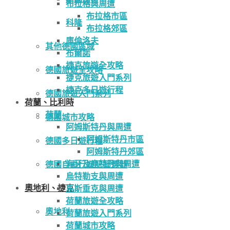
布拉格與周遭
布拉格市區
科隆
布拉格郊區
庫倫洛夫
其他德國區域
布爾諾
捷克旅遊全攻略
德國旅遊全攻略
捷克旅遊入門系列
捷克多日遊行程
德國旅遊入門系列
荷蘭、比利時
荷蘭
德國城市攻略
阿姆斯特丹與周遭
阿姆斯特丹市區
德國多日遊行程
阿姆斯特丹郊區
海牙及鹿特丹與周遭
德國自由行遊記篩選器
烏特勒支與周遭
奧地利、捷克
馬斯垂克與周遭
荷蘭旅遊全攻略
奧地利
荷蘭旅遊入門系列
荷蘭城市攻略