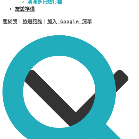
澳洲多日遊行程
旅遊準備
關於我
｜
旅遊諮詢
｜
加入 Google 清單