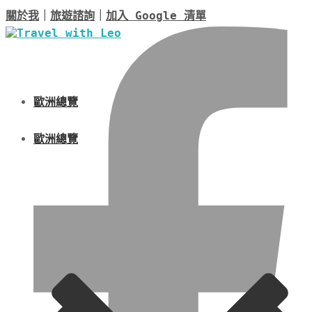
關於我
｜
旅遊諮詢
｜
加入 Google 清單
歐洲總覽
歐洲總覽