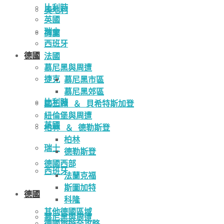
比利時
奧地利
英國
瑞士
荷蘭
西班牙
德國
法國
慕尼黑與周遭
捷克
慕尼黑市區
慕尼黑郊區
比利時
國王湖 ＆ 貝希特斯加登
紐倫堡與周遭
英國
柏林 ＆ 德勒斯登
柏林
瑞士
德勒斯登
德國西部
西班牙
法蘭克福
斯圖加特
德國
科隆
其他德國區域
慕尼黑與周遭
德國旅遊全攻略