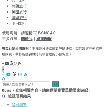
瑞士旅行
荷蘭旅行
英國旅行
法國旅行
澳洲旅行
使用規範：請遵循
CC BY-NC 4.0
更多資訊：
關於我
｜
與我聯繫
。
聯盟行銷分潤聲明
：本站部分連結屬於導購連結，如您於這些連結完
成購買，我將能獲得維持網站營運的小額佣金。
Oops，查無相關內容，請由選單瀏覽重點國家遊記！
檢視所有結果
歐洲總覽