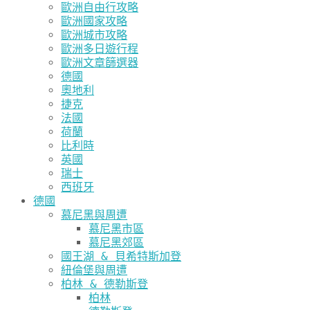
歐洲自由行攻略
歐洲國家攻略
歐洲城市攻略
歐洲多日遊行程
歐洲文章篩選器
德國
奧地利
捷克
法國
荷蘭
比利時
英國
瑞士
西班牙
德國
慕尼黑與周遭
慕尼黑市區
慕尼黑郊區
國王湖 & 貝希特斯加登
紐倫堡與周遭
柏林 & 德勒斯登
柏林