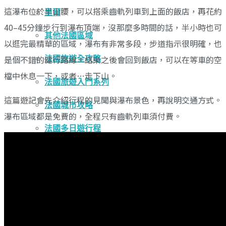
這瀑布位於半山腰，可以搭乘齒軌列車到上面的飯店，再花約
里爾
40–45分鐘步行到瀑布頂端，沒那麼多時間的話，半小時也可
其他法國區域
以逛完最精華的區域，瀑布有非常多段，步道指示很明確，也
是個不錯的健行路線。結束之後會回到飯店，可以在等車的空
法國旅遊全攻略
檔中休息一下，或者…走下山。
法國旅遊入門系列
這篇遊記會先介紹行程的見聞與瀑布景色，再說明交通方式。
法國城市攻略
瀑布區域都是免費的，全程只有齒軌列車須付費。
法國多日遊行程
英國
倫敦與周遭
倫敦市區
倫敦郊區