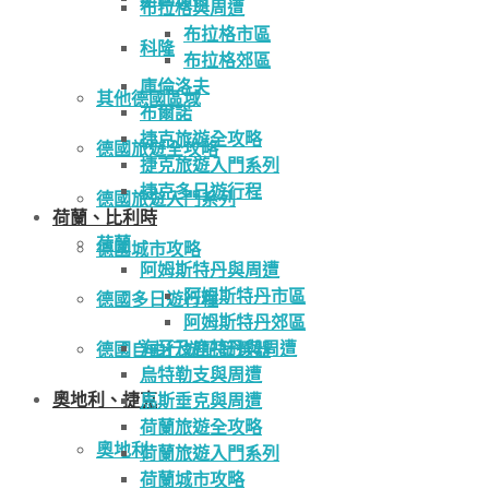
布拉格與周遭
布拉格市區
科隆
布拉格郊區
庫倫洛夫
其他德國區域
布爾諾
捷克旅遊全攻略
德國旅遊全攻略
捷克旅遊入門系列
捷克多日遊行程
德國旅遊入門系列
荷蘭、比利時
荷蘭
德國城市攻略
阿姆斯特丹與周遭
阿姆斯特丹市區
德國多日遊行程
阿姆斯特丹郊區
海牙及鹿特丹與周遭
德國自由行遊記篩選器
烏特勒支與周遭
奧地利、捷克
馬斯垂克與周遭
荷蘭旅遊全攻略
奧地利
荷蘭旅遊入門系列
荷蘭城市攻略