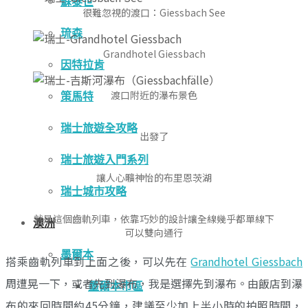
蘇黎世
很難忽視的渡口：Giessbach See
琉森
Grandhotel Giessbach
因特拉肯
渡口附近的瀑布景色
策馬特
瑞士旅遊全攻略
出發了
瑞士旅遊入門系列
讓人心曠神怡的布里恩茨湖
瑞士城市攻略
就是這個齒軌列車，依靠巧妙的設計讓全線幾乎都單線下
澳洲
可以雙向通行
墨爾本
搭乘齒軌列車到上面之後，可以先在
Grandhotel Giessbach
周遭晃一下，或者先到瀑布，我是選擇先到瀑布。由飯店到瀑
墨爾本市區
布的來回時間約45分鐘，建議至少加上半小時的拍照時間，