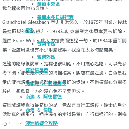
墨爾本郊區
我全程來回約75分鐘。
墨爾本多日遊行程
Grandhotel Giessbach 歷史非常悠久，於1875年開業之後就
是這區域的知名飯店，1979年結束營業之後原本要被拆除，
雪梨
經由 Franz Weber 的大力搶救而逃過一劫，於1984年重新開
雪梨市區
業，飯店周遭也有不少附屬建築，我沒花太多時間閒晃。
雪梨郊區
這邊的路線很簡單，指標也很明確，不用擔心迷路，可以先參
塔斯馬尼亞
考下圖，那是紙本文宣的掃描檔案，飯店在最左邊，白色是我
走的健行路線。沿途都是規劃良好的步道，不過這瀑布分蠻多
北領地 & 愛麗絲泉
段的，想欣賞上方的瀑布免不了要爬坡。
南澳 & 阿德雷德
這區域讓我覺得最奇妙的是…竟然有自行車路徑，瑞士的戶外
西澳 & 伯斯
活動真的超風行，通往瀑布的步道是禁止自行車通行的，別擔
心！
澳洲旅遊全攻略