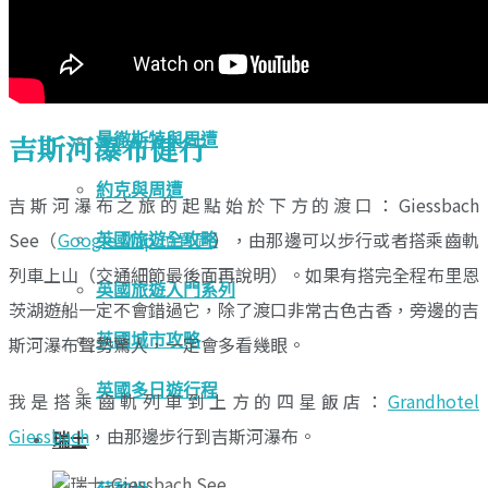
倫敦完整景點篩選器
巴斯、牛津、科茲窩
吉斯河瀑布健行
曼徹斯特與周遭
約克與周遭
吉斯河瀑布之旅的起點始於下方的渡口：Giessbach
See（
Google Map 位置圖
），由那邊可以步行或者搭乘齒軌
英國旅遊全攻略
列車上山（交通細節最後面再說明）。如果有搭完全程布里恩
英國旅遊入門系列
茨湖遊船一定不會錯過它，除了渡口非常古色古香，旁邊的吉
英國城市攻略
斯河瀑布聲勢驚人，一定會多看幾眼。
英國多日遊行程
我是搭乘齒軌列車到上方的四星飯店：
Grandhotel
Giessbach
，由那邊步行到吉斯河瀑布。
瑞士