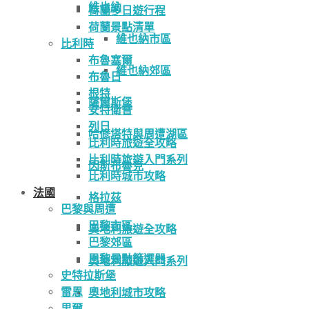
維也納
荷蘭多日遊行程
荷蘭景點清單
維也納市區
比利時
布魯塞爾
維也納郊區
布魯日
根特
薩爾斯堡
安特衛普
列日
哈修塔特與周遭湖區
比利時旅遊全攻略
比利時旅遊入門系列
因斯布魯克
比利時城市攻略
法國
格拉茲
巴黎與周遭
巴黎市區
奧地利旅遊全攻略
巴黎郊區
巴黎景點篩選器
奧地利旅遊入門系列
史特拉斯堡
雷恩
奧地利城市攻略
里爾