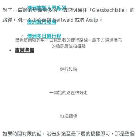
澳洲旅遊入門系列
對了…這邊的步道蠻多的，請認明通往「Giessbachfälle」的
路徑，別一不小心走到 Iseltwald 或者 Axalp。
澳洲城市攻略
澳洲多日遊行程
黑色是齒軌列車，白色是我的健行路線，最下方通過瀑布
的橋是最佳拍攝點
旅遊準備
健行起點
一開始的路徑很好走
沿途指標
如果時間有限的話，沿著步道至最下層的橋樑即可，那是整個