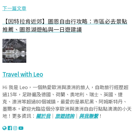
下一篇文章
【因特拉肯近郊】圖恩自由行攻略：市區必去景點
推薦、圖恩湖遊船與一日遊建議
Travel with Leo
Hi 我是 Leo，一個熱愛歐洲與澳洲的旅人，自助旅行經歷超
過15年，足跡遍及德國、荷蘭、奧地利、瑞士、英國、捷
克、澳洲等超過80個城鎮，最愛的是慕尼黑、阿姆斯特丹、
墨爾本。歡迎光臨這個分享歐洲與澳洲自由行點點滴滴的小天
地！更多資訊：
關於我
｜
旅遊諮詢
｜
與我聯繫
！