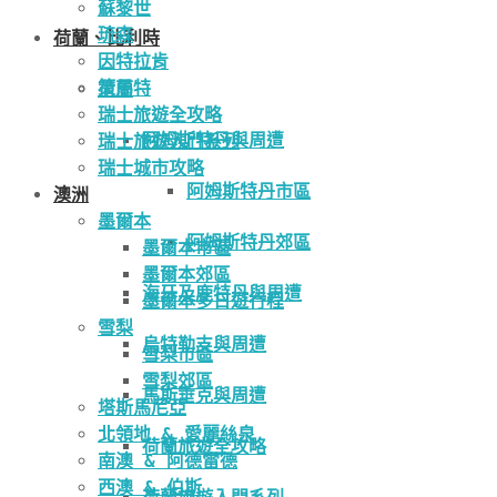
蘇黎世
琉森
荷蘭、比利時
因特拉肯
策馬特
荷蘭
瑞士旅遊全攻略
阿姆斯特丹與周遭
瑞士旅遊入門系列
瑞士城市攻略
阿姆斯特丹市區
澳洲
墨爾本
阿姆斯特丹郊區
墨爾本市區
墨爾本郊區
海牙及鹿特丹與周遭
墨爾本多日遊行程
雪梨
烏特勒支與周遭
雪梨市區
雪梨郊區
馬斯垂克與周遭
塔斯馬尼亞
北領地 & 愛麗絲泉
荷蘭旅遊全攻略
南澳 & 阿德雷德
西澳 & 伯斯