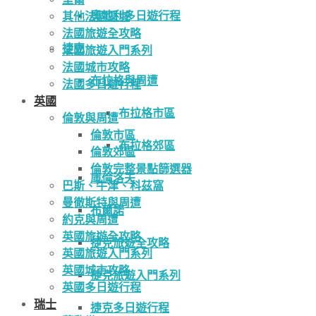
奧地利多日遊行程
其他法國區域
法國旅遊全攻略
捷克
法國旅遊入門系列
法國城市攻略
布拉格與周遭
法國多日遊行程
英國
布拉格市區
倫敦與周遭
倫敦市區
布拉格郊區
倫敦郊區
倫敦完整景點篩選器
庫倫洛夫
巴斯、牛津、科茲窩
曼徹斯特與周遭
布爾諾
約克與周遭
英國旅遊全攻略
捷克旅遊全攻略
英國旅遊入門系列
英國城市攻略
捷克旅遊入門系列
英國多日遊行程
瑞士
捷克多日遊行程