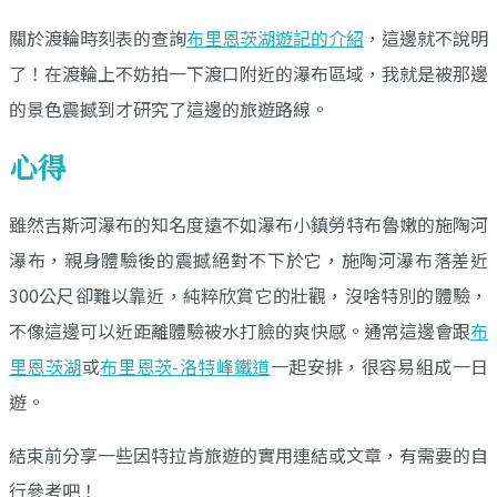
關於渡輪時刻表的查詢
布里恩茨湖遊記的介紹
，這邊就不說明
了！在渡輪上不妨拍一下渡口附近的瀑布區域，我就是被那邊
的景色震撼到才研究了這邊的旅遊路線。
心得
雖然吉斯河瀑布的知名度遠不如瀑布小鎮勞特布魯嫩的施陶河
瀑布，親身體驗後的震撼絕對不下於它，施陶河瀑布落差近
300公尺卻難以靠近，純粹欣賞它的壯觀，沒啥特別的體驗，
不像這邊可以近距離體驗被水打臉的爽快感。通常這邊會跟
布
里恩茨湖
或
布里恩茨-洛特峰鐵道
一起安排，很容易組成一日
遊。
結束前分享一些因特拉肯旅遊的實用連結或文章，有需要的自
行參考吧！