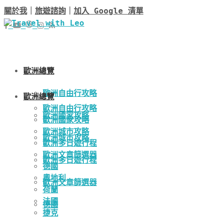
關於我
｜
旅遊諮詢
｜
加入 Google 清單
歐洲總覽
歐洲自由行攻略
歐洲總覽
歐洲自由行攻略
歐洲國家攻略
歐洲國家攻略
歐洲城市攻略
歐洲城市攻略
歐洲多日遊行程
歐洲文章篩選器
歐洲多日遊行程
德國
奧地利
歐洲文章篩選器
荷蘭
法國
德國
捷克