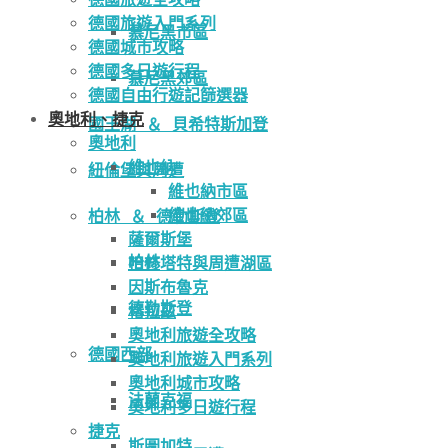
德國旅遊入門系列
慕尼黑市區
德國城市攻略
德國多日遊行程
慕尼黑郊區
德國自由行遊記篩選器
奧地利、捷克
國王湖 ＆ 貝希特斯加登
奧地利
維也納
紐倫堡與周遭
維也納市區
維也納郊區
柏林 ＆ 德勒斯登
薩爾斯堡
柏林
哈修塔特與周遭湖區
因斯布魯克
德勒斯登
格拉茲
奧地利旅遊全攻略
德國西部
奧地利旅遊入門系列
奧地利城市攻略
法蘭克福
奧地利多日遊行程
捷克
斯圖加特