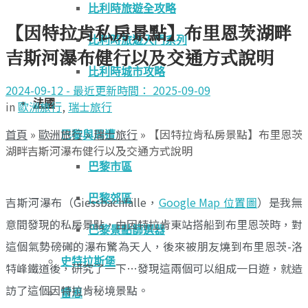
比利時旅遊全攻略
【因特拉肯私房景點】布里恩茨湖畔
比利時旅遊入門系列
吉斯河瀑布健行以及交通方式說明
比利時城市攻略
2024-09-12 - 最近更新時間： 2025-09-09
法國
in
歐洲旅行
,
瑞士旅行
首頁
»
歐洲旅行
»
瑞士旅行
»
【因特拉肯私房景點】布里恩茨
巴黎與周遭
湖畔吉斯河瀑布健行以及交通方式說明
巴黎市區
巴黎郊區
吉斯河瀑布（Giessbachfälle，
Google Map 位置圖
）是我無
意間發現的私房景點，由因特拉肯東站搭船到布里恩茨時，對
巴黎景點篩選器
這個氣勢磅礡的瀑布驚為天人，後來被朋友燒到布里恩茨-洛
史特拉斯堡
特峰鐵道後，研究了一下…發現這兩個可以組成一日遊，就造
訪了這個因特拉肯秘境景點。
雷恩