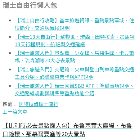
瑞士自由行懶人包
【瑞士自由行攻略】基本旅遊資訊、重點景點區域、住
宿簡介、交通與氣候說明
【瑞士13天自由行】蘇黎世、琉森、因特拉肯、策馬特
13天行程規劃、航班與交通建議
【瑞士旅遊入門】景點篇：少女峰、馬特洪峰、卡貝爾
橋、琉森湖等20大必去景點
【瑞士旅遊入門】交通篇：火車與登山列車等重點交通
工具介紹、必備優惠票卡與APP說明
【瑞士旅遊入門】瑞士國鐵SBB APP：準備事項說明、
交通路線規劃與購票等重點功能介紹
標籤：
因特拉肯
瑞士健行
上一篇文章
【比利時必去景點懶人包】布魯塞爾大廣場、布魯
日鐘樓、那慕爾要塞等20大景點