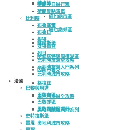
維也納
荷蘭多日遊行程
荷蘭景點清單
維也納市區
比利時
布魯塞爾
維也納郊區
布魯日
根特
薩爾斯堡
安特衛普
列日
哈修塔特與周遭湖區
比利時旅遊全攻略
比利時旅遊入門系列
因斯布魯克
比利時城市攻略
法國
格拉茲
巴黎與周遭
巴黎市區
奧地利旅遊全攻略
巴黎郊區
巴黎景點篩選器
奧地利旅遊入門系列
史特拉斯堡
雷恩
奧地利城市攻略
里爾