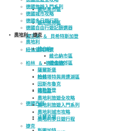
德國旅遊入門系列
慕尼黑市區
德國城市攻略
德國多日遊行程
慕尼黑郊區
德國自由行遊記篩選器
奧地利、捷克
國王湖 ＆ 貝希特斯加登
奧地利
維也納
紐倫堡與周遭
維也納市區
維也納郊區
柏林 ＆ 德勒斯登
薩爾斯堡
柏林
哈修塔特與周遭湖區
因斯布魯克
德勒斯登
格拉茲
奧地利旅遊全攻略
德國西部
奧地利旅遊入門系列
奧地利城市攻略
法蘭克福
奧地利多日遊行程
捷克
斯圖加特