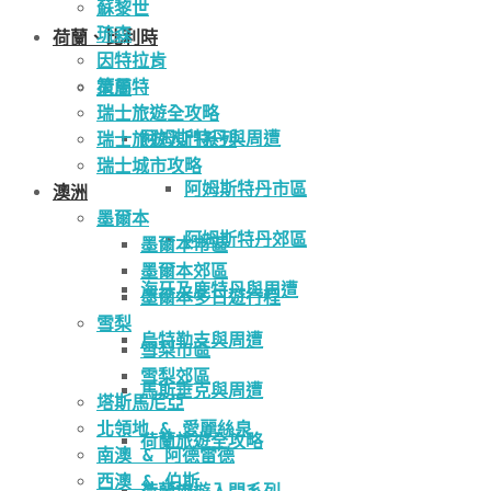
蘇黎世
琉森
荷蘭、比利時
因特拉肯
策馬特
荷蘭
瑞士旅遊全攻略
阿姆斯特丹與周遭
瑞士旅遊入門系列
瑞士城市攻略
阿姆斯特丹市區
澳洲
墨爾本
阿姆斯特丹郊區
墨爾本市區
墨爾本郊區
海牙及鹿特丹與周遭
墨爾本多日遊行程
雪梨
烏特勒支與周遭
雪梨市區
雪梨郊區
馬斯垂克與周遭
塔斯馬尼亞
北領地 & 愛麗絲泉
荷蘭旅遊全攻略
南澳 & 阿德雷德
西澳 & 伯斯