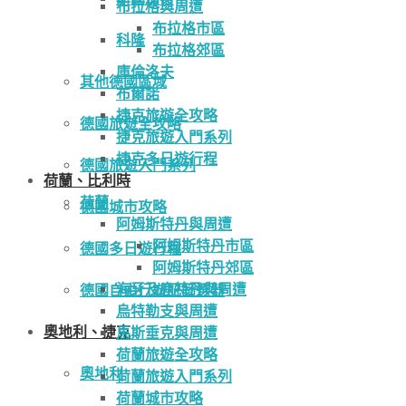
布拉格與周遭
布拉格市區
科隆
布拉格郊區
庫倫洛夫
其他德國區域
布爾諾
捷克旅遊全攻略
德國旅遊全攻略
捷克旅遊入門系列
捷克多日遊行程
德國旅遊入門系列
荷蘭、比利時
荷蘭
德國城市攻略
阿姆斯特丹與周遭
阿姆斯特丹市區
德國多日遊行程
阿姆斯特丹郊區
海牙及鹿特丹與周遭
德國自由行遊記篩選器
烏特勒支與周遭
奧地利、捷克
馬斯垂克與周遭
荷蘭旅遊全攻略
奧地利
荷蘭旅遊入門系列
荷蘭城市攻略