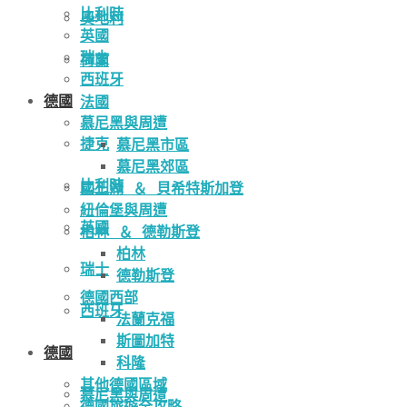
比利時
奧地利
英國
瑞士
荷蘭
西班牙
德國
法國
慕尼黑與周遭
捷克
慕尼黑市區
慕尼黑郊區
比利時
國王湖 ＆ 貝希特斯加登
紐倫堡與周遭
英國
柏林 ＆ 德勒斯登
柏林
瑞士
德勒斯登
德國西部
西班牙
法蘭克福
斯圖加特
德國
科隆
其他德國區域
慕尼黑與周遭
德國旅遊全攻略