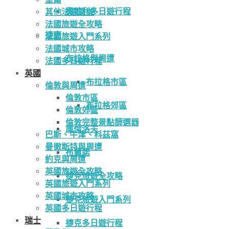
奧地利多日遊行程
其他法國區域
法國旅遊全攻略
捷克
法國旅遊入門系列
法國城市攻略
布拉格與周遭
法國多日遊行程
英國
布拉格市區
倫敦與周遭
倫敦市區
布拉格郊區
倫敦郊區
倫敦完整景點篩選器
庫倫洛夫
巴斯、牛津、科茲窩
曼徹斯特與周遭
布爾諾
約克與周遭
英國旅遊全攻略
捷克旅遊全攻略
英國旅遊入門系列
英國城市攻略
捷克旅遊入門系列
英國多日遊行程
瑞士
捷克多日遊行程