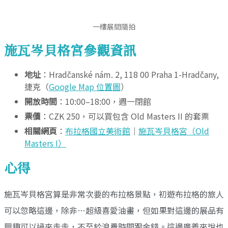
一樓展間隨拍
施瓦岑貝格宮參觀資訊
地址
：Hradčanské nám. 2, 118 00 Praha 1-Hradčany,
捷克（
Google Map 位置圖
）
開放時間
：10:00–18:00，週一閉館
票價
：CZK 250，可以買包含 Old Masters II 的套票
相關網頁
：
布拉格國立美術館
｜
施瓦岑貝格宮（Old
Masters I）
心得
施瓦岑貝格宮算是非常次要的布拉格景點，初遊布拉格的旅人
可以忽略這邊，除非…超級喜愛油畫，但如果對這邊的展品有
興趣可以過來走走，不至於浪費時間跟金錢。這邊廣義來說也