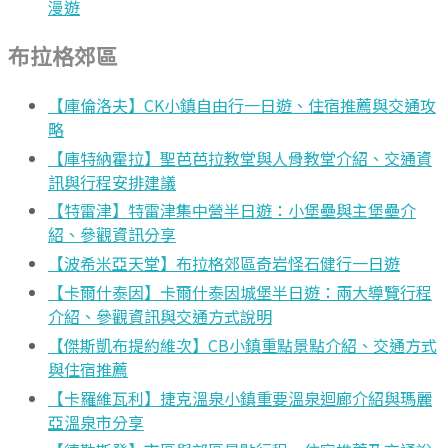
漫遊
布拉格郊區
【庫倫洛夫】CK小鎮自由行一日遊、住宿推薦與交通攻
略
【庫特納霍拉】聖芭芭拉教堂與人骨教堂介紹、交通資
訊與行程安排建議
【特雷津】特雷津集中營半日遊：小堡壘與主堡壘介
紹、參觀資訊分享
【波希米亞天堂】布拉格郊區奇岩怪石健行一日遊
【卡爾什泰因】卡爾什泰因城堡半日遊：兩大導覽行程
介紹、參觀資訊與交通方式說明
【傑斯凱布提約維次】CB小鎮重點景點介紹、交通方式
與住宿推薦
【卡羅維瓦利】捷克溫泉小鎮重要溫泉迴廊介紹與瑪麗
亞溫泉市分享