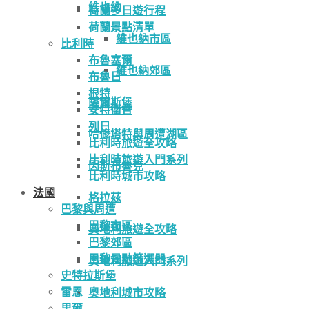
維也納
荷蘭多日遊行程
荷蘭景點清單
維也納市區
比利時
布魯塞爾
維也納郊區
布魯日
根特
薩爾斯堡
安特衛普
列日
哈修塔特與周遭湖區
比利時旅遊全攻略
比利時旅遊入門系列
因斯布魯克
比利時城市攻略
法國
格拉茲
巴黎與周遭
巴黎市區
奧地利旅遊全攻略
巴黎郊區
巴黎景點篩選器
奧地利旅遊入門系列
史特拉斯堡
雷恩
奧地利城市攻略
里爾