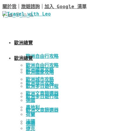
關於我
｜
旅遊諮詢
｜
加入 Google 清單
歐洲總覽
歐洲自由行攻略
歐洲總覽
歐洲自由行攻略
歐洲國家攻略
歐洲國家攻略
歐洲城市攻略
歐洲城市攻略
歐洲多日遊行程
歐洲文章篩選器
歐洲多日遊行程
德國
奧地利
歐洲文章篩選器
荷蘭
法國
德國
捷克