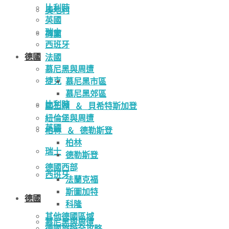
比利時
奧地利
英國
瑞士
荷蘭
西班牙
德國
法國
慕尼黑與周遭
捷克
慕尼黑市區
慕尼黑郊區
比利時
國王湖 ＆ 貝希特斯加登
紐倫堡與周遭
英國
柏林 ＆ 德勒斯登
柏林
瑞士
德勒斯登
德國西部
西班牙
法蘭克福
斯圖加特
德國
科隆
其他德國區域
慕尼黑與周遭
德國旅遊全攻略