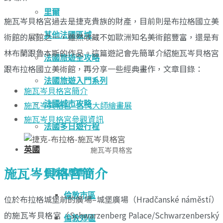
里爾
施瓦岑貝格宮過去是捷克貴族的財產，目前則是布拉格國立美
其他法國區域
術館的展館之一，雖然收藏不如歐洲知名美術館豐富，還是有
林布蘭跟魯本斯的作品。這篇遊記會先簡單介紹施瓦岑貝格宮
法國旅遊全攻略
跟布拉格國立美術館，再分享一些經典畫作，文章目錄：
法國旅遊入門系列
施瓦岑貝格宮簡介
施瓦岑貝格宮–古代大師繪畫展
法國城市攻略
施瓦岑貝格宮參觀資訊
法國多日遊行程
英國
施瓦岑貝格宮
施瓦岑貝格宮簡介
倫敦與周遭
倫敦市區
位於布拉格城堡前的廣場–城堡廣場（Hradčanské náměstí）
的施瓦岑貝格宮（Schwarzenberg Palace/Schwarzenberský
倫敦郊區