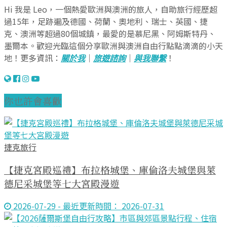
Hi 我是 Leo，一個熱愛歐洲與澳洲的旅人，自助旅行經歷超
過15年，足跡遍及德國、荷蘭、奧地利、瑞士、英國、捷
克、澳洲等超過80個城鎮，最愛的是慕尼黑、阿姆斯特丹、
墨爾本。歡迎光臨這個分享歐洲與澳洲自由行點點滴滴的小天
地！更多資訊：
關於我
｜
旅遊諮詢
｜
與我聯繫
！
你也許會喜歡
捷克旅行
【捷克宮殿巡禮】布拉格城堡、庫倫洛夫城堡與萊
德尼采城堡等七大宮殿漫遊
2026-07-29 - 最近更新時間： 2026-07-31