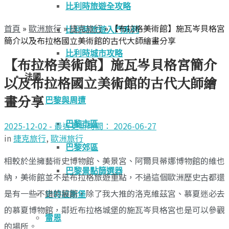
比利時旅遊全攻略
首頁
»
歐洲旅行
»
捷克旅行
»
【布拉格美術館】施瓦岑貝格宮
比利時旅遊入門系列
簡介以及布拉格國立美術館的古代大師繪畫分享
比利時城市攻略
【布拉格美術館】施瓦岑貝格宮簡介
法國
以及布拉格國立美術館的古代大師繪
畫分享
巴黎與周遭
巴黎市區
2025-12-02 - 最近更新時間： 2026-06-27
in
捷克旅行
,
歐洲旅行
巴黎郊區
相較於坐擁藝術史博物館、美景宮、阿爾貝蒂娜博物館的維也
巴黎景點篩選器
納，美術館並不是布拉格旅遊重點，不過這個歐洲歷史古都還
是有一些不錯的展館，除了我大推的洛克維茲宮、慕夏迷必去
史特拉斯堡
的慕夏博物館，鄰近布拉格城堡的施瓦岑貝格宮也是可以參觀
雷恩
的場所。