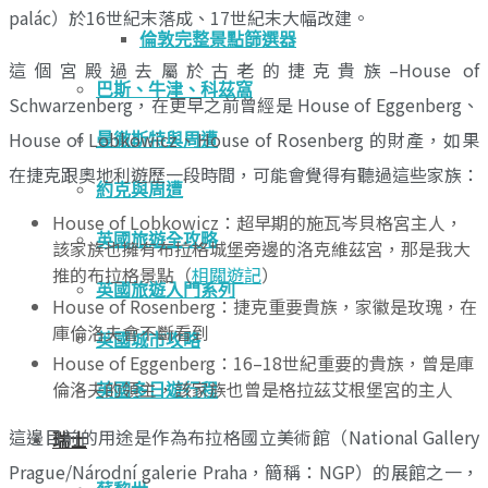
palác）於16世紀末落成、17世紀末大幅改建。
倫敦完整景點篩選器
這個宮殿過去屬於古老的捷克貴族–House of
巴斯、牛津、科茲窩
Schwarzenberg，在更早之前曾經是 House of Eggenberg、
House of Lobkowicz、House of Rosenberg 的財產，如果
曼徹斯特與周遭
在捷克跟奧地利遊歷一段時間，可能會覺得有聽過這些家族：
約克與周遭
House of Lobkowicz：超早期的施瓦岑貝格宮主人，
英國旅遊全攻略
該家族也擁有布拉格城堡旁邊的洛克維茲宮，那是我大
推的布拉格景點（
相關遊記
）
英國旅遊入門系列
House of Rosenberg：捷克重要貴族，家徽是玫瑰，在
庫倫洛夫會不斷看到
英國城市攻略
House of Eggenberg：16–18世紀重要的貴族，曾是庫
倫洛夫的領主，該家族也曾是格拉茲艾根堡宮的主人
英國多日遊行程
這邊目前的用途是作為布拉格國立美術館（National Gallery
瑞士
Prague/Národní galerie Praha，簡稱：NGP）的展館之一，