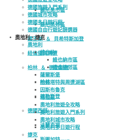
德國旅遊入門系列
慕尼黑市區
德國城市攻略
德國多日遊行程
慕尼黑郊區
德國自由行遊記篩選器
奧地利、捷克
國王湖 ＆ 貝希特斯加登
奧地利
維也納
紐倫堡與周遭
維也納市區
維也納郊區
柏林 ＆ 德勒斯登
薩爾斯堡
柏林
哈修塔特與周遭湖區
因斯布魯克
德勒斯登
格拉茲
奧地利旅遊全攻略
德國西部
奧地利旅遊入門系列
奧地利城市攻略
法蘭克福
奧地利多日遊行程
捷克
斯圖加特