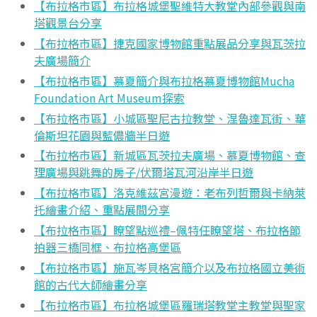
【布拉格市區】布拉格城堡聖維特大教堂內部參觀與南
塔觀景台分享
【布拉格市區】捷克國家博物館重點展品分享與瓦茨拉
夫廣場簡介
【布拉格市區】慕夏簡介與布拉格慕夏博物館Mucha
Foundation Art Museum探索
【布拉格市區】小城區聖尼古拉教堂、涅魯達瓦街、華
倫斯坦花園與藍儂牆半日遊
【布拉格市區】新城區瓦茨拉夫廣場、慕夏博物館、查
理廣場與跳舞的房子/伏爾塔瓦河沿岸半日遊
【布拉格市區】洛克維茲宮漫遊：老布列哲爾與卡納萊
托繪畫介紹、重點展間分享
【布拉格市區】瞭望點巡禮–佩特任瞭望塔、布拉格節
拍器三橋同框、布拉格高堡區
【布拉格市區】施瓦岑貝格宮簡介以及布拉格國立美術
館的古代大師繪畫分享
【布拉格市區】布拉格城堡區羅瑞塔教堂主教堂與聖家