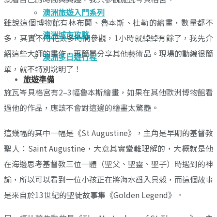
澳洲旅遊入門系列
雖說這個博物館有林布蘭、魯本斯、杜勒的繪畫，數量都不
澳洲城市攻略
多，其實不用花太多時間參觀，1小時就綽綽有餘了，我先介
紹這些大師的畫作，再簡單分享其他藝術品。現場的動線很簡
澳洲多日遊行程
單，就不特別說明了！
旅遊準備
施瓦岑貝格宮有2–3幅魯本斯繪畫，如果在其他歐洲博物館看
過他的作品，應該不會對這邊的繪畫太驚艷。
這幾幅的其中一幅是《St Augustine》，主角是早期的基督教
聖人：Saint Augustine，大意其實蠻難理解的，大概就是他
在海邊思考基督教三位一體（聖父、聖靈、聖子）時遇到的神
諭，所以可以看到一位小孩正在將海水舀入貝殼，而這個故事
是來自於13世紀的聖徒故事集《Golden Legend》。