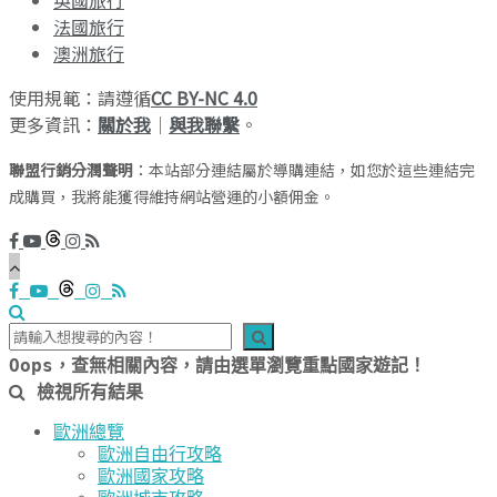
法國旅行
澳洲旅行
使用規範：請遵循
CC BY-NC 4.0
更多資訊：
關於我
｜
與我聯繫
。
聯盟行銷分潤聲明
：本站部分連結屬於導購連結，如您於這些連結完
成購買，我將能獲得維持網站營運的小額佣金。
Oops，查無相關內容，請由選單瀏覽重點國家遊記！
檢視所有結果
歐洲總覽
歐洲自由行攻略
歐洲國家攻略