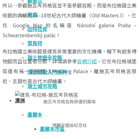
蘇黎世
所以…參觀施瓦岑貝格宮並不是參觀宮殿，而是布拉格國立美
術館的典藏的16–18世紀古代大師繪畫（Old Masters I），它
琉森
在 Google Map 的名稱是 Národní galerie Praha –
因特拉肯
Schwarzenberský palác！
策馬特
布拉格國立美術館是捷克非常重要的文化機構，轄下有超多博
瑞士旅遊全攻略
物館而且位置很分散，詳情請參考
官網介紹
，它在布拉格城堡
區還有另一個展館–Sternberg Palace，離施瓦岑貝格宮很
瑞士旅遊入門系列
近，主題也是古代大師繪畫。
瑞士城市攻略
澳洲
施瓦岑貝格宮與旁邊的廣場
墨爾本
瑪麗安瘟疫紀念柱
墨爾本市區