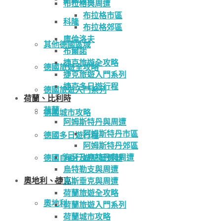
布拉格與周遭
布拉格市區
科隆
布拉格郊區
庫倫洛夫
其他德國區域
布爾諾
捷克旅遊全攻略
德國旅遊全攻略
捷克旅遊入門系列
捷克多日遊行程
德國旅遊入門系列
荷蘭、比利時
荷蘭
德國城市攻略
阿姆斯特丹與周遭
阿姆斯特丹市區
德國多日遊行程
阿姆斯特丹郊區
海牙及鹿特丹與周遭
德國自由行遊記篩選器
烏特勒支與周遭
奧地利、捷克
馬斯垂克與周遭
荷蘭旅遊全攻略
奧地利
荷蘭旅遊入門系列
荷蘭城市攻略