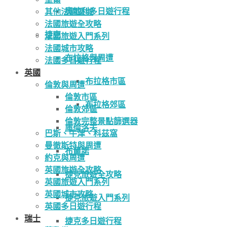
奧地利多日遊行程
其他法國區域
法國旅遊全攻略
捷克
法國旅遊入門系列
法國城市攻略
布拉格與周遭
法國多日遊行程
英國
布拉格市區
倫敦與周遭
倫敦市區
布拉格郊區
倫敦郊區
倫敦完整景點篩選器
庫倫洛夫
巴斯、牛津、科茲窩
曼徹斯特與周遭
布爾諾
約克與周遭
英國旅遊全攻略
捷克旅遊全攻略
英國旅遊入門系列
英國城市攻略
捷克旅遊入門系列
英國多日遊行程
瑞士
捷克多日遊行程