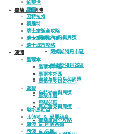
蘇黎世
琉森
荷蘭、比利時
因特拉肯
策馬特
荷蘭
瑞士旅遊全攻略
阿姆斯特丹與周遭
瑞士旅遊入門系列
瑞士城市攻略
阿姆斯特丹市區
澳洲
墨爾本
阿姆斯特丹郊區
墨爾本市區
墨爾本郊區
海牙及鹿特丹與周遭
墨爾本多日遊行程
雪梨
烏特勒支與周遭
雪梨市區
雪梨郊區
馬斯垂克與周遭
塔斯馬尼亞
北領地 & 愛麗絲泉
荷蘭旅遊全攻略
南澳 & 阿德雷德
西澳 & 伯斯