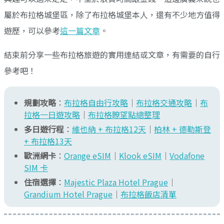
屬於布拉格城堡區，除了布拉格城堡本人，還有不少地方值得
遊歷，可以參考
這一篇文章
。
結束前分享一些布拉格旅遊的實用連結或文章，有需要的自行
參考吧！
規劃攻略
：
布拉格自由行攻略
｜
布拉格交通攻略
｜
布
拉格一日遊攻略
｜
布拉格瞭望點總整理
多日遊行程
：
維也納 + 布拉格12天
｜
柏林 + 德勒斯登
+ 布拉格13天
歐洲網卡
：
Orange eSIM
｜
Klook eSIM
｜
Vodafone
SIM 卡
住宿選擇
：
Majestic Plaza Hotel Prague
｜
Grandium Hotel Prague
｜
布拉格飯店清單