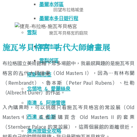
墨爾本郊區
回望布拉格城堡
墨爾本多日遊行程
雪梨
施瓦岑貝格宮的庭院
施瓦岑貝格宮–古代大師繪畫展
雪梨市區
雪梨郊區
布拉格國立美術館轄下眾多場館中，我最感興趣的是施瓦岑貝
格宮的古代大師繪畫（Old Masters I），因為…有林布蘭
塔斯馬尼亞
（Rembrandt）、魯本斯（Peter Paul Rubens）、杜勒
北領地 & 愛麗絲泉
（Albrecht Dürer）的作品。
南澳 & 阿德雷德
入內購票時，可以挑選只看施瓦岑貝格宮的常設展（Old
Masters I），或者是購買含 Old Masters II 的套票
西澳 & 伯斯
（Sternberg Palace 的常設展），這兩個展館的距離很近，
澳洲旅遊全攻略
就看自己的時間與興趣，我只參觀施瓦岑貝格宮。