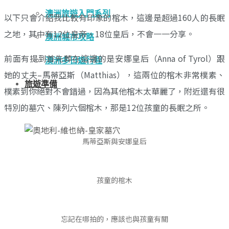
澳洲旅遊入門系列
以下只會介紹我比較有印象的棺木，這邊是超過160人的長眠
之地，其中有12位皇帝、18位皇后，不會一一分享。
澳洲城市攻略
前面有提到首先葬在這邊的是安娜皇后（Anna of Tyrol）跟
澳洲多日遊行程
她的丈夫–馬蒂亞斯（Matthias），這兩位的棺木非常樸素、
旅遊準備
樸素到你絕對不會錯過，因為其他棺木太華麗了，附近還有很
特別的墓穴、陳列六個棺木，那是12位孩童的長眠之所。
馬蒂亞斯與安娜皇后
孩童的棺木
忘記在哪拍的，應該也與孩童有關