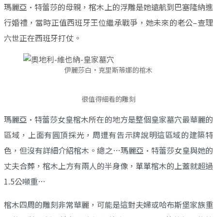
瑪麗亞·特蕾莎的母親，棺木上的浮雕是她遠航到巴塞隆納進
行婚禮，當時正值西班牙王位繼承戰爭，她未來的老公–查理
六世正在西班牙打仗。
伊麗莎白·克里斯蒂娜的棺木
很值得細看的雕刻
瑪麗亞·特蕾莎女皇棺木所在的地方是整個皇家墓穴最華麗的
區域，上面有圓頂採光，周遭有告示牌說明這區域的建築特
色，但沒有詳細介紹棺木。總之…瑪麗亞·特蕾莎女皇與她的
丈夫合葬，棺木上方有兩人的半身像，單單棺木的上蓋就超過
1.5公噸重…
棺木四周的雕刻非常華麗，可能是這對夫婦或哈布斯堡家族重