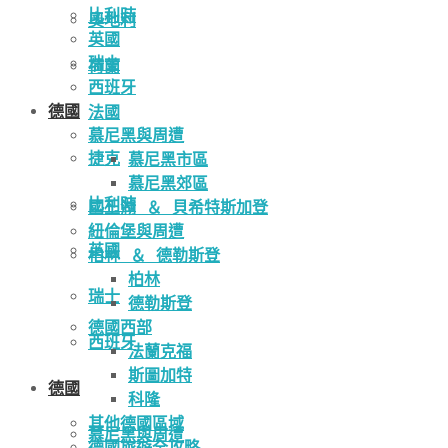
比利時
奧地利
英國
瑞士
荷蘭
西班牙
德國
法國
慕尼黑與周遭
捷克
慕尼黑市區
慕尼黑郊區
比利時
國王湖 ＆ 貝希特斯加登
紐倫堡與周遭
英國
柏林 ＆ 德勒斯登
柏林
瑞士
德勒斯登
德國西部
西班牙
法蘭克福
斯圖加特
德國
科隆
其他德國區域
慕尼黑與周遭
德國旅遊全攻略