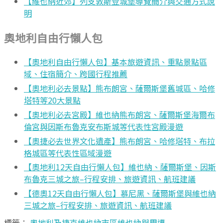
【維也納近郊】列支敦斯登城堡導覽簡介與交通方式說
明
奧地利自由行懶人包
【奧地利自由行懶人包】基本旅遊資訊、重點景點區
域、住宿簡介、跨國行程推薦
【奧地利必去景點】熊布朗宮、薩爾斯堡舊城區、哈修
塔特等20大景點
【奧地利必去宮殿】維也納熊布朗宮、薩爾斯堡海爾布
倫宮與因斯布魯克安布斯城等代表性宮殿漫遊
【奧捷必去世界文化遺產】熊布朗宮、哈修塔特、布拉
格城區等代表性區域漫遊
【奧地利12天自由行懶人包】維也納、薩爾斯堡、因斯
布魯克三城之旅–行程安排、旅遊資訊、航班建議
【德奧12天自由行懶人包】慕尼黑、薩爾斯堡與維也納
三城之旅–行程安排、旅遊資訊、航班建議
標籤：
奧地利及捷克
維也納市區
維也納與周遭