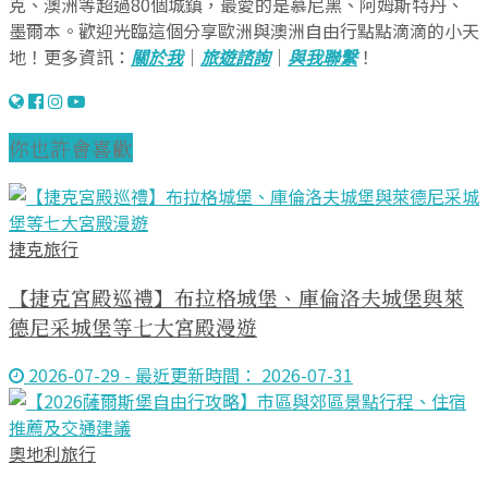
克、澳洲等超過80個城鎮，最愛的是慕尼黑、阿姆斯特丹、
墨爾本。歡迎光臨這個分享歐洲與澳洲自由行點點滴滴的小天
地！更多資訊：
關於我
｜
旅遊諮詢
｜
與我聯繫
！
你也許會喜歡
捷克旅行
【捷克宮殿巡禮】布拉格城堡、庫倫洛夫城堡與萊
德尼采城堡等七大宮殿漫遊
2026-07-29 - 最近更新時間： 2026-07-31
奧地利旅行