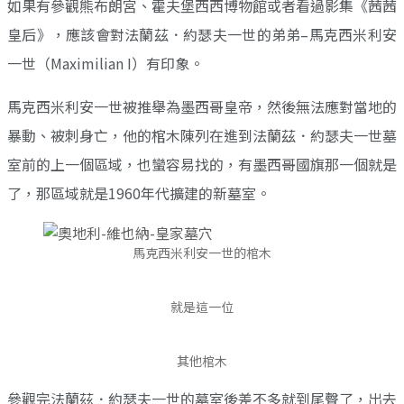
如果有參觀熊布朗宮、霍夫堡西西博物館或者看過影集《茜茜
皇后》，應該會對法蘭茲．約瑟夫一世的弟弟–馬克西米利安
一世（Maximilian I）有印象。
馬克西米利安一世被推舉為墨西哥皇帝，然後無法應對當地的
暴動、被刺身亡，他的棺木陳列在進到法蘭茲．約瑟夫一世墓
室前的上一個區域，也蠻容易找的，有墨西哥國旗那一個就是
了，那區域就是1960年代擴建的新墓室。
馬克西米利安一世的棺木
就是這一位
其他棺木
參觀完法蘭茲．約瑟夫一世的墓室後差不多就到尾聲了，出去