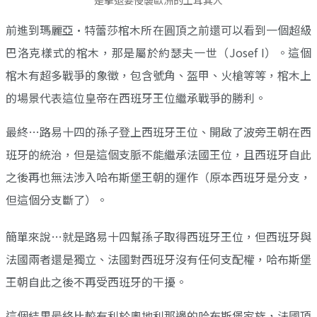
是擊退要侵襲歐洲的土耳其人
前進到瑪麗亞·特蕾莎棺木所在圓頂之前還可以看到一個超級
巴洛克樣式的棺木，那是屬於約瑟夫一世（Josef I）。這個
棺木有超多戰爭的象徵，包含號角、盔甲、火槍等等，棺木上
的場景代表這位皇帝在西班牙王位繼承戰爭的勝利。
最終…路易十四的孫子登上西班牙王位、開啟了波旁王朝在西
班牙的統治，但是這個支脈不能繼承法國王位，且西班牙自此
之後再也無法涉入哈布斯堡王朝的運作（原本西班牙是分支，
但這個分支斷了）。
簡單來說…就是路易十四幫孫子取得西班牙王位，但西班牙與
法國兩者還是獨立、法國對西班牙沒有任何支配權，哈布斯堡
王朝自此之後不再受西班牙的干擾。
這個結果最終比較有利於奧地利那邊的哈布斯堡家族，法國頂