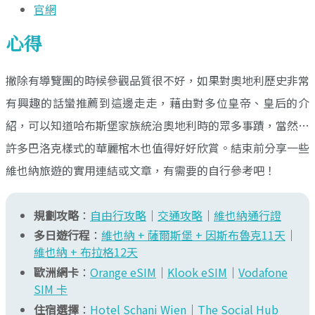
官網
心得
撇除有導覽團的時候參觀品質很不好，如果對奧地利歷史非常
有興趣的話蠻推薦到這邊走走，藉由對多位皇帝、皇后的介
紹，可以知道哈布斯堡家族統治奧地利時的眾多事蹟，當然…
許多巴洛克樣式的華麗棺木也值得好好欣賞。結束前分享一些
維也納旅遊的實用連結或文章，有需要的自行參考吧！
規劃攻略
：
自由行攻略
｜
交通攻略
｜
維也納通行證
多日遊行程
：
維也納 + 薩爾斯堡 + 因斯布魯克11天
｜
維也納 + 布拉格12天
歐洲網卡
：
Orange eSIM
｜
Klook eSIM
｜
Vodafone
SIM 卡
住宿選擇
：
Hotel Schani Wien
｜
The Social Hub