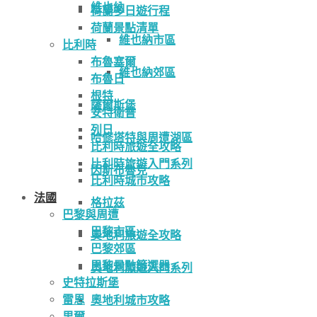
維也納
荷蘭多日遊行程
荷蘭景點清單
維也納市區
比利時
布魯塞爾
維也納郊區
布魯日
根特
薩爾斯堡
安特衛普
列日
哈修塔特與周遭湖區
比利時旅遊全攻略
比利時旅遊入門系列
因斯布魯克
比利時城市攻略
法國
格拉茲
巴黎與周遭
巴黎市區
奧地利旅遊全攻略
巴黎郊區
巴黎景點篩選器
奧地利旅遊入門系列
史特拉斯堡
雷恩
奧地利城市攻略
里爾