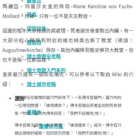
蘇黎世
瑪麗亞·特蕾莎女皇的保母–Marie Karoline von Fuchs-
琉森
Mollard，然後…只有一位不是天主教徒。
因特拉肯
這邊的棺木大多經過防腐處理，死者過世後會取出內臟，有一
大部分的心臟移到附近的維也納奧古斯丁教堂（德語：
策馬特
Augustinerkirche）保存、其他內臟移到聖史蒂芬大教堂，但
瑞士旅遊全攻略
也不是每一位都這樣。
瑞士旅遊入門系列
皇家墓穴還有一個知名儀式，可以參考以下取自 Wiki 的介
紹：
瑞士城市攻略
送葬隊伍在緊閉的墓穴門前停下，一名傳令官敲門。墓穴內的
澳洲
一位僧侶問道：「誰想進來？」傳令官報出死者生前的所有頭
墨爾本
銜。然而，墓穴內傳來回答：「我們不認識他/她！」
傳令官再次敲門。再次問道：「誰想進來？」這次，傳令官只
墨爾本市區
報出頭銜的縮寫。但回答仍然是：「我們不認識他/她！」