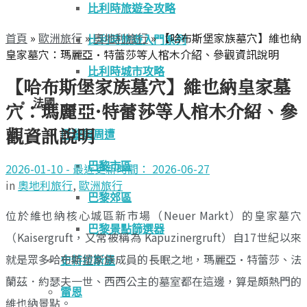
比利時旅遊全攻略
首頁
»
歐洲旅行
»
奧地利旅行
»
【哈布斯堡家族墓穴】維也納
比利時旅遊入門系列
皇家墓穴：瑪麗亞·特蕾莎等人棺木介紹、參觀資訊說明
比利時城市攻略
【哈布斯堡家族墓穴】維也納皇家墓
法國
穴：瑪麗亞·特蕾莎等人棺木介紹、參
觀資訊說明
巴黎與周遭
巴黎市區
2026-01-10 - 最近更新時間： 2026-06-27
in
奧地利旅行
,
歐洲旅行
巴黎郊區
位於維也納核心城區新市場（Neuer Markt）的皇家墓穴
巴黎景點篩選器
（Kaisergruft，又常被稱為 Kapuzinergruft）自17世紀以來
就是眾多哈布斯堡家族成員的長眠之地，瑪麗亞·特蕾莎、法
史特拉斯堡
蘭茲．約瑟夫一世、西西公主的墓室都在這邊，算是頗熱門的
雷恩
維也納景點。