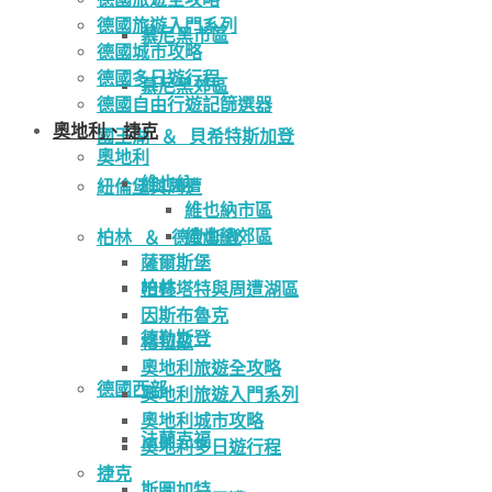
德國旅遊入門系列
慕尼黑市區
德國城市攻略
德國多日遊行程
慕尼黑郊區
德國自由行遊記篩選器
奧地利、捷克
國王湖 ＆ 貝希特斯加登
奧地利
維也納
紐倫堡與周遭
維也納市區
維也納郊區
柏林 ＆ 德勒斯登
薩爾斯堡
柏林
哈修塔特與周遭湖區
因斯布魯克
德勒斯登
格拉茲
奧地利旅遊全攻略
德國西部
奧地利旅遊入門系列
奧地利城市攻略
法蘭克福
奧地利多日遊行程
捷克
斯圖加特