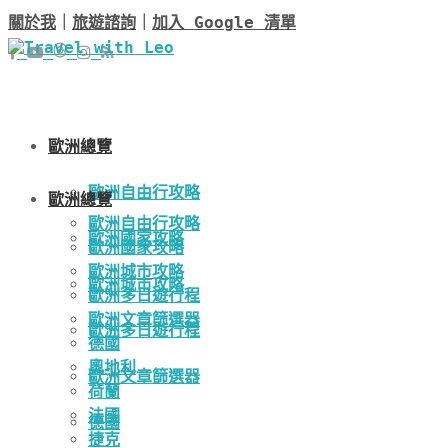
關於我
｜
旅遊諮詢
｜
加入 Google 清單
歐洲總覽
歐洲自由行攻略
歐洲總覽
歐洲自由行攻略
歐洲國家攻略
歐洲國家攻略
歐洲城市攻略
歐洲城市攻略
歐洲多日遊行程
歐洲文章篩選器
歐洲多日遊行程
德國
奧地利
歐洲文章篩選器
荷蘭
法國
德國
捷克