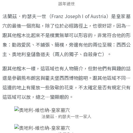
該年過世
法蘭茲．約瑟夫一世（Franz Joseph I of Austria）是皇家墓
穴的最後一個亮點，除了位於必經路徑上，也很好認，因為…
跟其他棺木比起來不是樸實無華可以形容的，非常符合他的形
象：勤政愛民、不鋪張、簡樸，旁邊有他的兩位至親：西西公
主、奧地利皇儲魯道夫（兩人的獨子、自殺身亡）。
跟其他棺木一樣，這區域也有人物簡介，但對他們有興趣的話
還是參觀熊布朗宮與霍夫堡西西博物館吧。跟其他區域不同…
這邊的地上有擺放一些致敬的花束，不太確定是否有規定只有
這區域可以放，總之…蠻顯眼的。
法蘭茲．約瑟夫一世一家人