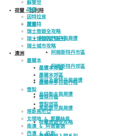
蘇黎世
琉森
荷蘭、比利時
因特拉肯
策馬特
荷蘭
瑞士旅遊全攻略
阿姆斯特丹與周遭
瑞士旅遊入門系列
瑞士城市攻略
阿姆斯特丹市區
澳洲
墨爾本
阿姆斯特丹郊區
墨爾本市區
墨爾本郊區
海牙及鹿特丹與周遭
墨爾本多日遊行程
雪梨
烏特勒支與周遭
雪梨市區
雪梨郊區
馬斯垂克與周遭
塔斯馬尼亞
北領地 & 愛麗絲泉
荷蘭旅遊全攻略
南澳 & 阿德雷德
西澳 & 伯斯