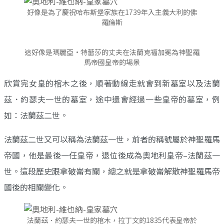
好像是為了慶祝哈布斯堡家族在1739年入主義大利的佛
羅倫斯
這好像是瑪麗亞·特蕾莎的丈夫在法蘭克福加冕為神聖羅
馬帝國皇帝的場景
欣賞完女皇的棺木之後，順著動線走就會到新墓室以及法蘭
茲．約瑟夫一世的墓室，途中還會經過一些皇帝的墓室，例
如：法蘭茲二世。
法蘭茲二世又可以稱為法蘭茲一世，前者的稱號屬於神聖羅馬
帝國，他是最後一任皇帝，退位後成為奧地利皇帝–法蘭茲一
世。這段歷史跟拿破崙有關，總之就是拿破崙解散神聖羅馬帝
國後的相關變化。
法蘭茲．約瑟夫一世的棺木，拉丁文的1835代表皇帝於