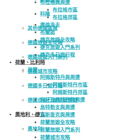
布拉格與周遭
布拉格市區
科隆
布拉格郊區
庫倫洛夫
其他德國區域
布爾諾
捷克旅遊全攻略
德國旅遊全攻略
捷克旅遊入門系列
捷克多日遊行程
德國旅遊入門系列
荷蘭、比利時
荷蘭
德國城市攻略
阿姆斯特丹與周遭
阿姆斯特丹市區
德國多日遊行程
阿姆斯特丹郊區
海牙及鹿特丹與周遭
德國自由行遊記篩選器
烏特勒支與周遭
奧地利、捷克
馬斯垂克與周遭
荷蘭旅遊全攻略
奧地利
荷蘭旅遊入門系列
荷蘭城市攻略