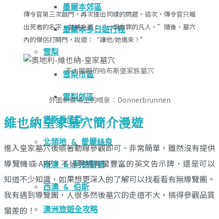
墨爾本郊區
傳令官第三次敲門，再次提出同樣的問題。這次，傳令官只報
出死者的名字，並補充道：“一個有罪的凡人。”隨後，墓穴
墨爾本多日遊行程
內的僧侶打開門，說道：“讓他/她進來！”
雪梨
不太顯眼的哈布斯堡家族墓穴
雪梨市區
雪梨郊區
外面新廣場上的噴泉：Donnerbrunnen
維也納皇家墓穴簡介漫遊
塔斯馬尼亞
北領地 & 愛麗絲泉
進入皇家墓穴後順著動線參觀即可、非常簡單，雖然沒有提供
導覽機或 APP，不過現場有蠻豐富的英文告示牌，還是可以
南澳 & 阿德雷德
知道不少知識，如果想更深入的了解可以找看看有無導覽團。
西澳 & 伯斯
我有遇到導覽團，人很多然後墓穴的走道不大，搞得參觀品質
蠻差的！
澳洲旅遊全攻略