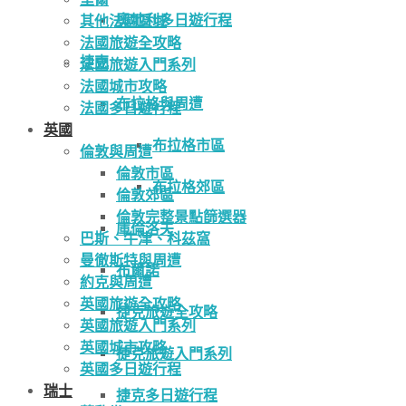
奧地利多日遊行程
其他法國區域
法國旅遊全攻略
捷克
法國旅遊入門系列
法國城市攻略
布拉格與周遭
法國多日遊行程
英國
布拉格市區
倫敦與周遭
倫敦市區
布拉格郊區
倫敦郊區
倫敦完整景點篩選器
庫倫洛夫
巴斯、牛津、科茲窩
曼徹斯特與周遭
布爾諾
約克與周遭
英國旅遊全攻略
捷克旅遊全攻略
英國旅遊入門系列
英國城市攻略
捷克旅遊入門系列
英國多日遊行程
瑞士
捷克多日遊行程