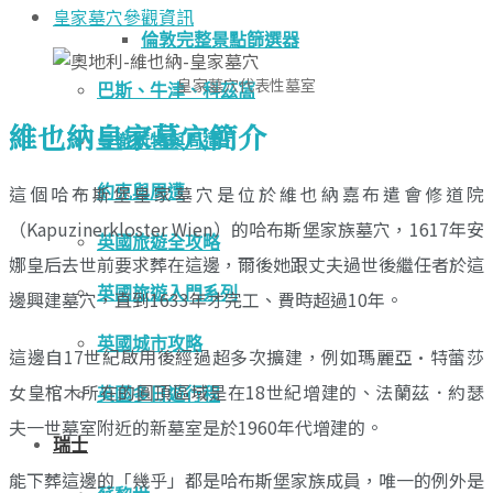
皇家墓穴參觀資訊
倫敦完整景點篩選器
皇家墓穴代表性墓室
巴斯、牛津、科茲窩
維也納皇家墓穴簡介
曼徹斯特與周遭
這個哈布斯堡皇家墓穴是位於維也納嘉布遣會修道院
約克與周遭
（Kapuzinerkloster Wien）的哈布斯堡家族墓穴，1617年安
英國旅遊全攻略
娜皇后去世前要求葬在這邊，爾後她跟丈夫過世後繼任者於這
英國旅遊入門系列
邊興建墓穴，直到1633年才完工、費時超過10年。
英國城市攻略
這邊自17世紀啟用後經過超多次擴建，例如瑪麗亞·特蕾莎
女皇棺木所在的圓頂區域是在18世紀增建的、法蘭茲．約瑟
英國多日遊行程
夫一世墓室附近的新墓室是於1960年代增建的。
瑞士
能下葬這邊的「幾乎」都是哈布斯堡家族成員，唯一的例外是