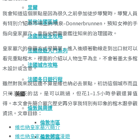
里爾
我會知道這個景點是因為很久之前參加徒步導覽時，導覽人員
其他法國區域
有特別介紹新市場上的噴泉–Donnerbrunnen，預知女神的手
指向皇家墓穴，意指他們需要鑑往知來的治理國政。
法國旅遊全攻略
皇家墓穴的參觀方式很簡單，進入後順著動線走到出口就可以
法國旅遊入門系列
看完重點棺木，裡面的介紹以人物生平為主，不會著墨太多棺
法國城市攻略
木設計或含意。
法國多日遊行程
雖然對我來說這邊不算是維也納必去景點，初訪這個城市而且
只待3–4天的話，是可以跳過，但花1–1.5小時參觀還算值
英國
得。本文會先簡介墓穴歷史再分享我特別有印象的棺木跟參觀
倫敦與周遭
資訊。文章目錄：
倫敦市區
維也納皇家墓穴簡介
維也納皇家墓穴簡介漫遊
倫敦郊區