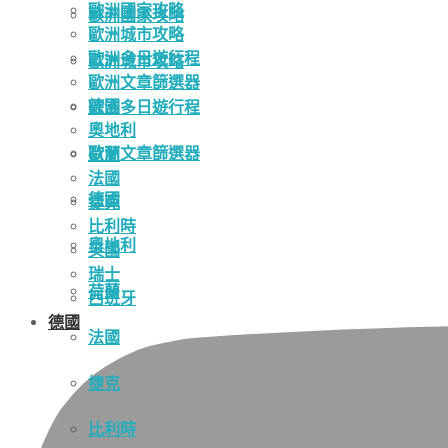
歐洲國家攻略
歐洲國家攻略
歐洲城市攻略
歐洲多日遊行程
歐洲城市攻略
歐洲文章篩選器
德國
歐洲多日遊行程
奧地利
歐洲文章篩選器
荷蘭
法國
德國
捷克
比利時
奧地利
英國
瑞士
荷蘭
西班牙
德國
法國
捷克
比利時