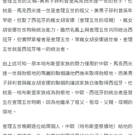
查理五世的父親–美男子菲利普是馬克西米連一世的兒子，也
就是…馬克西米連一世是查理五世的祖父。美男子菲利普英年
早逝，但娶了西班牙的瘋女胡安娜（查理五世的母親），瘋女
胡安娜在世時無統治能力，雖然名義上與查理五世共同統治西
班牙，但實際掌權者是查理五世，等瘋女胡安娜過世後，查理
五世就是西班牙唯一的統治者。
由上述可知…原本哈布斯堡家族的勢力僅限於中歐，馬克西米
連一世與勃根地的瑪麗的聯姻讓他們後來取得勃根地，而美男
子菲利普與瘋女胡安娜的聯姻則讓該家族日後取得西班牙。也
就是…哈布斯堡家族成為勃根地、中歐、西班牙的統治者是發
生在查理五世時期，因為他繼承了祖父、祖母、父親、母親的
領地。
查理五世晚期遜位給兩個人，中歐（哈布斯堡根據地）給他的