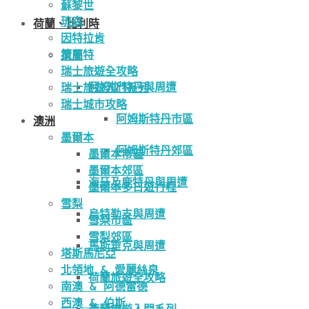
蘇黎世
琉森
荷蘭、比利時
因特拉肯
策馬特
荷蘭
瑞士旅遊全攻略
阿姆斯特丹與周遭
瑞士旅遊入門系列
瑞士城市攻略
阿姆斯特丹市區
澳洲
墨爾本
阿姆斯特丹郊區
墨爾本市區
墨爾本郊區
海牙及鹿特丹與周遭
墨爾本多日遊行程
雪梨
烏特勒支與周遭
雪梨市區
雪梨郊區
馬斯垂克與周遭
塔斯馬尼亞
北領地 & 愛麗絲泉
荷蘭旅遊全攻略
南澳 & 阿德雷德
西澳 & 伯斯