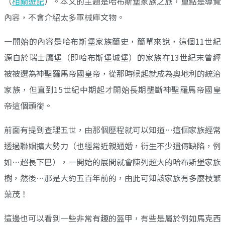
（
相關遊記
）。本文的主題是哈布斯堡家族之旅，重點是導覽
內容，不會介紹太多軍械庫文物。
一開始的內容是哈布斯堡家族簡史，簡單來說，這個11世紀
源自於瑞士鷹堡（即哈布斯堡城堡）的家族在13世紀末曾經
被被選為神聖羅馬帝國皇帝，從那時候起就成為奧地利的統治
家族，但直到15世紀中期起才開始長期壟斷神聖羅馬帝國皇
帝這個頭銜。
前面有提到查理五世，由那個歷程就可以知道…這個家族經常
透過聯姻擴大勢力（也經常近親通婚，衍生不少遺傳缺陷，例
如…超長下巴），一開始的展間就會陳列超大的哈布斯堡家族
樹，然後…那是大約五百年前的，由此可知該家族有多麼枝繁
葉茂！
這邊也可以看到一些非常有趣的盔甲，有些是屬於例如馬克西