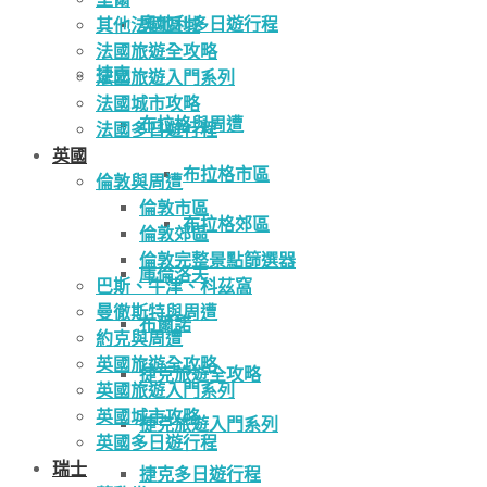
奧地利多日遊行程
其他法國區域
法國旅遊全攻略
捷克
法國旅遊入門系列
法國城市攻略
布拉格與周遭
法國多日遊行程
英國
布拉格市區
倫敦與周遭
倫敦市區
布拉格郊區
倫敦郊區
倫敦完整景點篩選器
庫倫洛夫
巴斯、牛津、科茲窩
曼徹斯特與周遭
布爾諾
約克與周遭
英國旅遊全攻略
捷克旅遊全攻略
英國旅遊入門系列
英國城市攻略
捷克旅遊入門系列
英國多日遊行程
瑞士
捷克多日遊行程