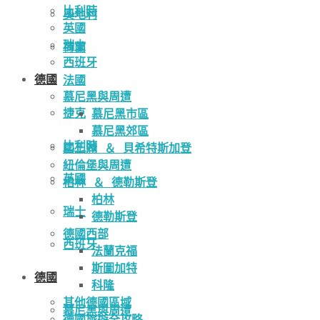
比利時
奧地利
英國
瑞士
荷蘭
西班牙
德國
法國
慕尼黑與周遭
捷克
慕尼黑市區
慕尼黑郊區
比利時
國王湖 ＆ 貝希特斯加登
紐倫堡與周遭
英國
柏林 ＆ 德勒斯登
柏林
瑞士
德勒斯登
德國西部
西班牙
法蘭克福
斯圖加特
德國
科隆
其他德國區域
慕尼黑與周遭
德國旅遊全攻略