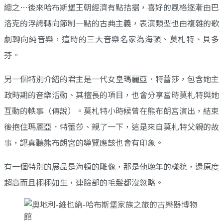
總之…後來哈布斯堡王朝經濟有點拮据，喜好的風格逐漸由巴
洛克的浮誇轉向節制一點的古典主義，表演類型也由複雜的歌
劇轉向純音樂，這時的三大音樂名家為海頓、莫札特、貝多
芬。
另一個特別介紹的君主是一代女皇瑪麗亞．特蕾莎，包含她主
政時期的音樂活動、其擅長的項目，也會分享當時莫札特與她
互動的軼事（傳說）。莫札特小時候曾在熊布朗宮演出，結束
後抱住瑪麗亞．特蕾莎、親了一下，這是來自莫札特父親的故
事，認真聽熊布朗宮的導覽應該也會有印象。
有一個特別的展品是海頓的雕像，那是他晚年的樣貌，還原度
超高而且栩栩如生，連臉部的毛髮都沒忽略。