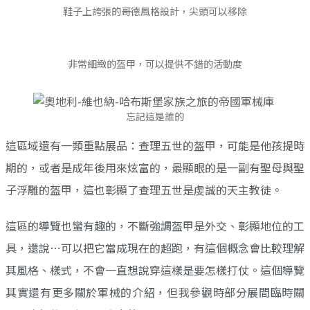
鞋子上誇張的哥德風格設計，尖頭可以移除
非常細緻的盔甲，可以提供不錯的活動度
忘記這是誰的
這區域還有一類重點展品：查理五世的盔甲，可能是他孩提時
期的，或者是成年後用來炫富的，最顯眼的是一副有聖母與聖
子浮雕的盔甲，這也彰顯了查理五世是虔誠的天主教徒。
這區的導覽也蠻有趣的，不斷強調盔甲是外交、彰顯地位的工
具，還說…可以把它當成現在的超跑，有這個概念會比較理解
其風格、樣式，不會一直想說穿這樣是要怎樣打仗。這個導覽
其實還有更多關於軍械的介紹，但我參觀時部分展間臨時關