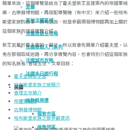
簡單來說，這個導覽是結合了霍夫堡新王宮建築內的帝國軍械
里爾
庫、古樂器博物館，再搭配導覽機（有中文）來介紹一些哈布
其他法國區域
斯堡家族的故事，換句話說…就是參觀兩個博物館再加上關於
這個家族的語音導覽介紹。
法國旅遊全攻略
新王宮屬於霍夫堡的一部分，所以我會先簡單介紹霍夫堡，以
法國旅遊入門系列
免在那個區域迷路，再分享導覽內容，也會特別介紹這個家族
法國城市攻略
的知名族長–查理五世。文章目錄：
法國多日遊行程
霍夫堡與新王宮
哈布斯堡家族之旅簡介
英國
查理五世簡介
帝國軍械庫
倫敦與周遭
古樂器博物館
倫敦市區
哈布斯堡家族之旅參觀資訊
倫敦郊區