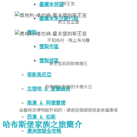
新王宮
墨爾本郊區
墨爾本多日遊行程
新王宮正面
雪梨
不知為何…晚上有光雕
雪梨市區
雪梨郊區
新王宮前的歐根親王
塔斯馬尼亞
歐根親王對面的卡爾大公
北領地 & 愛麗絲泉
南澳 & 阿德雷德
由藝術史博物館外拍的，通過這個通道就是英雄廣場
西澳 & 伯斯
哈布斯堡家族之旅簡介
澳洲旅遊全攻略