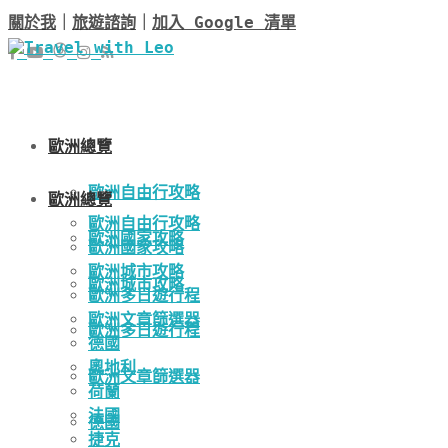
關於我
｜
旅遊諮詢
｜
加入 Google 清單
歐洲總覽
歐洲自由行攻略
歐洲總覽
歐洲自由行攻略
歐洲國家攻略
歐洲國家攻略
歐洲城市攻略
歐洲城市攻略
歐洲多日遊行程
歐洲文章篩選器
歐洲多日遊行程
德國
奧地利
歐洲文章篩選器
荷蘭
法國
德國
捷克