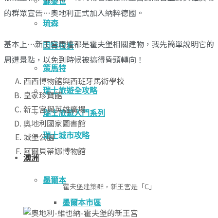
蘇黎世
的群眾宣告…奧地利正式加入納粹德國。
琉森
基本上…新王宮周遭都是霍夫堡相關建物，我先簡單說明它的
因特拉肯
周遭景點，以免到時候被搞得昏頭轉向！
策馬特
西西博物館與西班牙馬術學校
瑞士旅遊全攻略
皇家珍寶館
新王宮與英雄廣場
瑞士旅遊入門系列
奧地利國家圖書館
瑞士城市攻略
城堡公園
阿爾貝蒂娜博物館
澳洲
墨爾本
霍夫堡建築群，新王宮是「C」
墨爾本市區