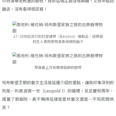
中扮演舉足輕重的腳色，我對這個主題沒啥興趣，又想早點回
飯店，沒有看得很認真！
17–18世紀流行的巴里通琴（Baryton）複製品，該樂器
的主人曾用原物演奏海頓的曲子
琴身最上方有獅頭裝飾的提琴
哈布斯堡王朝的藝文生活是這邊介紹的重點，讓我印象深刻的
則是…利奧波德一世（Leopold I）的婚禮，足足慶祝兩年，
還蓋了歌劇院，真不曉得這樣是愛好藝文還是…不知民間疾
苦？