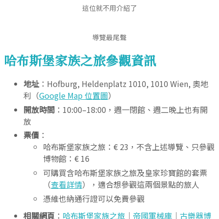
這位就不用介紹了
導覽最尾聲
哈布斯堡家族之旅參觀資訊
地址
：Hofburg, Heldenplatz 1010, 1010 Wien, 奧地
利（
Google Map 位置圖
）
開放時間
：10:00–18:00，週一閉館、週二晚上也有開
放
票價
：
哈布斯堡家族之旅：€ 23，不含上述導覽、只參觀
博物館：€ 16
可購買含哈布斯堡家族之旅及皇家珍寶館的套票
（
查看詳情
），適合想參觀這兩個景點的旅人
憑維也納通行證可以免費參觀
相關網頁
：
哈布斯堡家族之旅
｜
帝國軍械庫
｜
古樂器博