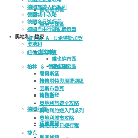
德國旅遊入門系列
慕尼黑市區
德國城市攻略
德國多日遊行程
慕尼黑郊區
德國自由行遊記篩選器
奧地利、捷克
國王湖 ＆ 貝希特斯加登
奧地利
維也納
紐倫堡與周遭
維也納市區
維也納郊區
柏林 ＆ 德勒斯登
薩爾斯堡
柏林
哈修塔特與周遭湖區
因斯布魯克
德勒斯登
格拉茲
奧地利旅遊全攻略
德國西部
奧地利旅遊入門系列
奧地利城市攻略
法蘭克福
奧地利多日遊行程
捷克
斯圖加特