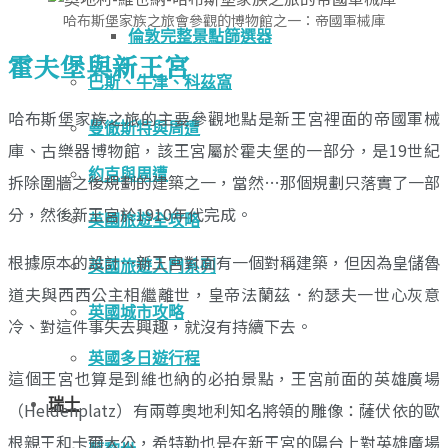
哈布斯堡家族之旅會參觀的博物館之一：帝國軍械庫
倫敦完整景點篩選器
霍夫堡與新王宮
巴斯、牛津、科茲窩
哈布斯堡家族之旅的主要參觀地點是新王宮裡面的帝國軍械
曼徹斯特與周遭
庫、古樂器博物館，該王宮屬於霍夫堡的一部分，是19世紀
約克與周遭
拆除圍牆之後規劃的建築之一，當然…那個規劃只落實了一部
分，然後新王宮於1910年代完成。
英國旅遊全攻略
根據原本的設計…新王宮對面有一個對稱建築，但因為皇儲魯
英國旅遊入門系列
道夫與西西公主相繼離世，皇帝法蘭茲．約瑟夫一世心灰意
英國城市攻略
冷、對這件事失去興趣，就沒有持續下去。
英國多日遊行程
這個王宮也算是到維也納的必拍景點，王宮前面的英雄廣場
瑞士
（Heldenplatz）有兩尊奧地利知名將領的雕像：薩伏依的歐
根親王和卡爾大公，希特勒也是在新王宮的陽台上對英雄廣場