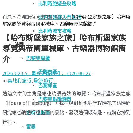
比利時旅遊全攻略
首頁
»
歐洲旅行
»
奧地利旅行
»
【哈布斯堡家族之旅】哈布斯
比利時旅遊入門系列
堡家族導覽與帝國軍械庫、古樂器博物館簡介
比利時城市攻略
【哈布斯堡家族之旅】哈布斯堡家族
法國
導覽與帝國軍械庫、古樂器博物館簡
介
巴黎與周遭
巴黎市區
2026-02-05 - 最近更新時間： 2026-06-27
in
奧地利旅行
,
歐洲旅行
巴黎郊區
這篇文章的主角是維也納很奇妙的導覽：哈布斯堡家族之旅
巴黎景點篩選器
（House of Habsburg），我在規劃維也納行程時花了點時間
研究維也納通行證上面的景點，發現這個頗有趣，就將它排到
史特拉斯堡
行程。
雷恩