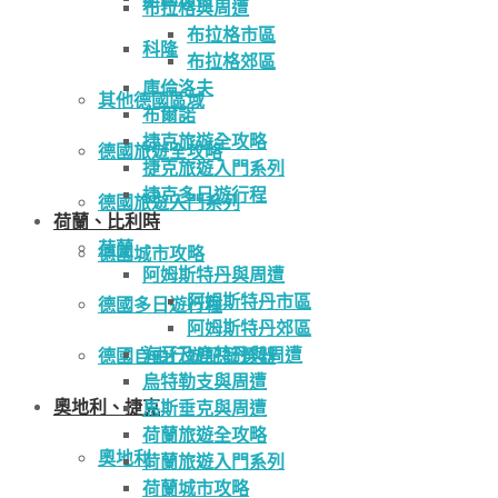
布拉格與周遭
布拉格市區
科隆
布拉格郊區
庫倫洛夫
其他德國區域
布爾諾
捷克旅遊全攻略
德國旅遊全攻略
捷克旅遊入門系列
捷克多日遊行程
德國旅遊入門系列
荷蘭、比利時
荷蘭
德國城市攻略
阿姆斯特丹與周遭
阿姆斯特丹市區
德國多日遊行程
阿姆斯特丹郊區
海牙及鹿特丹與周遭
德國自由行遊記篩選器
烏特勒支與周遭
奧地利、捷克
馬斯垂克與周遭
荷蘭旅遊全攻略
奧地利
荷蘭旅遊入門系列
荷蘭城市攻略