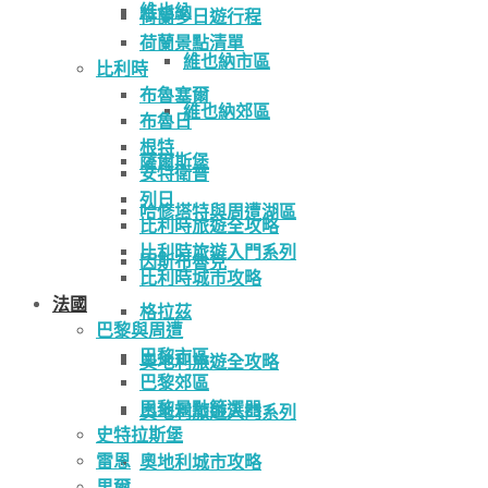
維也納
荷蘭多日遊行程
荷蘭景點清單
維也納市區
比利時
布魯塞爾
維也納郊區
布魯日
根特
薩爾斯堡
安特衛普
列日
哈修塔特與周遭湖區
比利時旅遊全攻略
比利時旅遊入門系列
因斯布魯克
比利時城市攻略
法國
格拉茲
巴黎與周遭
巴黎市區
奧地利旅遊全攻略
巴黎郊區
巴黎景點篩選器
奧地利旅遊入門系列
史特拉斯堡
雷恩
奧地利城市攻略
里爾