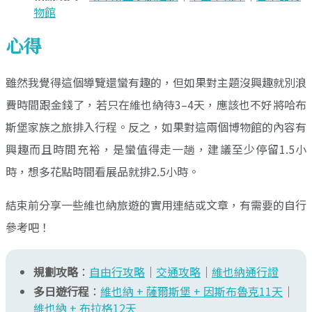
物館
心得
雖然我覺得這個導覽還蠻有趣的，但如果對主題沒興趣就別浪
費時間跟金錢了，若只在維也納待3–4天，應該也不好將哈布
斯堡家族之旅排入行程。反之，如果對這兩個博物館的內容有
興趣而且時間充裕，是蠻值得走一趟，建議至少停留1.5小
時，想多花點時間看展品就排2.5小時。
結束前分享一些維也納旅遊的實用連結或文章，有需要的自行
參考吧！
規劃攻略
：
自由行攻略
｜
交通攻略
｜
維也納通行證
多日遊行程
：
維也納 + 薩爾斯堡 + 因斯布魯克11天
｜
維也納 + 布拉格12天