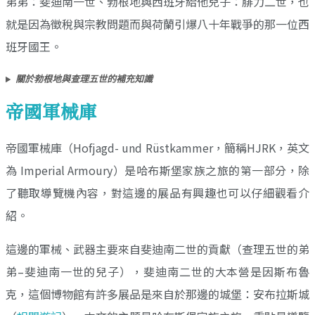
弟弟：斐迪南一世、勃根地與西班牙給他兒子：腓力二世，也
就是因為徵稅與宗教問題而與荷蘭引爆八十年戰爭的那一位西
班牙國王。
關於勃根地與查理五世的補充知識
帝國軍械庫
帝國軍械庫（Hofjagd- und Rüstkammer，簡稱HJRK，英文
為 Imperial Armoury）是哈布斯堡家族之旅的第一部分，除
了聽取導覽機內容，對這邊的展品有興趣也可以仔細觀看介
紹。
這邊的軍械、武器主要來自斐迪南二世的貢獻（查理五世的弟
弟–斐迪南一世的兒子），斐迪南二世的大本營是因斯布魯
克，這個博物館有許多展品是來自於那邊的城堡：安布拉斯城