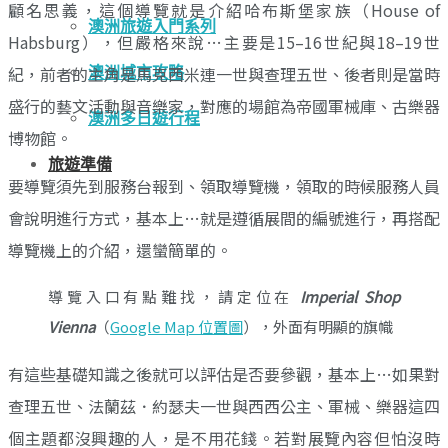
顧名思義，這個導覽就是介紹哈布斯堡家族（House of
澳洲旅遊入門系列
Habsburg），但嚴格來說…主要是15–16世紀與18–19世
紀，前者的主角是馬克西米連一世與查理五世、後者則是當時
澳洲城市攻略
盛行的藝文活動與音樂家，對應的場館為帝國軍械庫、古樂器
澳洲多日遊行程
博物館。
旅遊準備
要導覽須先到服務台報到、領取導覽機，領取的時候服務人員
會說明進行方式，基本上…就是遵循展間的編號進行，再搭配
導覽機上的介紹，還蠻簡單的。
導覽入口有點難找，請定位在
Imperial Shop
Vienna
（
Google Map 位置圖
），外面有明顯的旗幟
有這些基礎知識之後就可以評估是否要參觀，基本上…如果對
查理五世、法蘭茲．約瑟夫一世與西西公主、軍械、樂器這四
個主題都沒興趣的人，是不用花錢。若對展覽內容但怕沒時