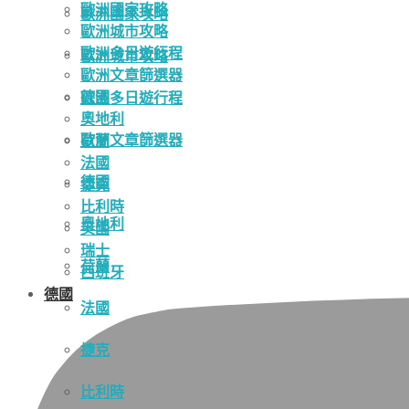
歐洲國家攻略
歐洲國家攻略
歐洲城市攻略
歐洲多日遊行程
歐洲城市攻略
歐洲文章篩選器
德國
歐洲多日遊行程
奧地利
歐洲文章篩選器
荷蘭
法國
德國
捷克
比利時
奧地利
英國
瑞士
荷蘭
西班牙
德國
法國
捷克
比利時