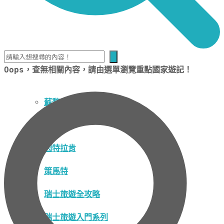
Oops，查無相關內容，請由選單瀏覽重點國家遊記！
蘇黎世
琉森
因特拉肯
策馬特
瑞士旅遊全攻略
瑞士旅遊入門系列