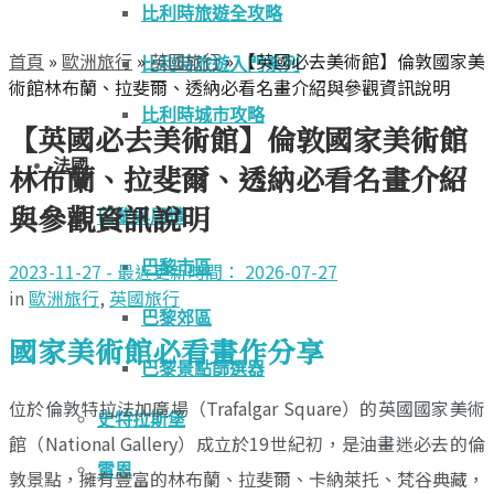
比利時旅遊全攻略
首頁
»
歐洲旅行
»
英國旅行
»
【英國必去美術館】倫敦國家美
比利時旅遊入門系列
術館林布蘭、拉斐爾、透納必看名畫介紹與參觀資訊說明
比利時城市攻略
【英國必去美術館】倫敦國家美術館
法國
林布蘭、拉斐爾、透納必看名畫介紹
與參觀資訊說明
巴黎與周遭
巴黎市區
2023-11-27 - 最近更新時間： 2026-07-27
in
歐洲旅行
,
英國旅行
巴黎郊區
國家美術館必看畫作分享
巴黎景點篩選器
位於倫敦特拉法加廣場（Trafalgar Square）的英國國家美術
史特拉斯堡
館（National Gallery）成立於19世紀初，是油畫迷必去的倫
雷恩
敦景點，擁有豐富的林布蘭、拉斐爾、卡納萊托、梵谷典藏，