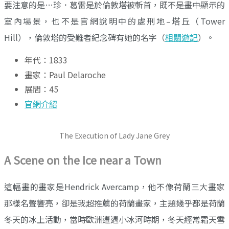
要注意的是…珍．葛雷是於倫敦塔被斬首，既不是畫中顯示的
室內場景，也不是官網說明中的處刑地–塔丘（Tower
Hill），倫敦塔的受難者紀念碑有她的名字（
相關遊記
）。
年代：1833
畫家：Paul Delaroche
展間：45
官網介紹
The Execution of Lady Jane Grey
A Scene on the Ice near a Town
這幅畫的畫家是Hendrick Avercamp，他不像荷蘭三大畫家
那樣名聲響亮，卻是我超推薦的荷蘭畫家，主題幾乎都是荷蘭
冬天的冰上活動，當時歐洲遭遇小冰河時期，冬天經常霜天雪