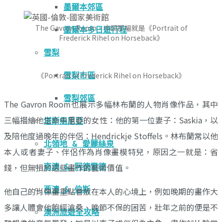
墨爾本郊區
The Gavron Room，中間那幅就是《Portrait of
墨爾本多日遊行程
Frederick Rihel on Horseback》
雪梨
《Portrait of Frederick Rihel on Horseback》
雪梨市區
雪梨郊區
The Gavron Room也展示多幅林布蘭的人物肖像作品，其中
三幅描繪他生命中重要的女性：他的第一位妻子：Saskia，以
塔斯馬尼亞
及陪他度過晚年的伴侶：Hendrickje Stoffels。林布蘭常以他
北領地 & 愛麗絲泉
本人或者妻子、伴侶作為肖像畫模特兒，原因之一就是：省
錢，但無損於這些畫作的藝術價值。
南澳 & 阿德雷德
西澳 & 伯斯
他自己的肖像畫重點會放在本人的心境上，例如晚期的畫作大
多讓人體會他飽經滄桑、晚節不保的困苦，壯年之前的便是不
澳洲旅遊全攻略