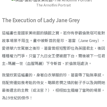
The Arnolfini Portrait
The Execution of Lady Jane Grey
這幅畫也是國家美術館的鎮館之寶，若你有參觀倫敦塔可能對
故事場景不陌生。畫中被斬首的是珍．葛雷（Jane Grey），
愛德華六世駕崩之後珍．葛雷曾經短暫即位為英國君主，後因
種種權力鬥爭，只當了九日女王便被趕下台，爾後被下一任君
主–瑪麗一世（血腥瑪麗）下令斬首、於倫敦塔處決。
我蠻欣賞這幅畫的，身著白衣華服的珍．葛雷帶了點無辜感，
搭配旁邊如喪考妣的侍女、略顯悲憫之情的劊子手以及詢問她
最後遺言的主教（或法官？），栩栩如生描繪了當時的場景，
為19世紀的傑作！