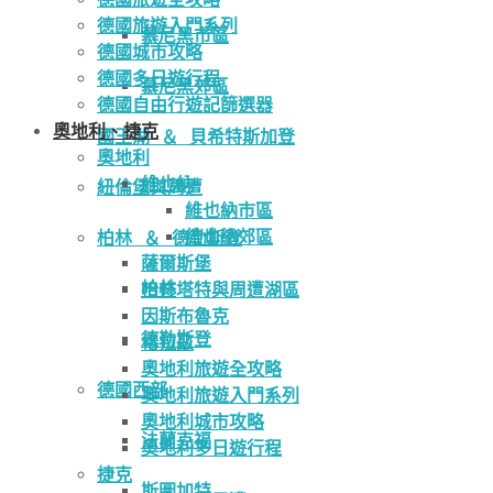
德國旅遊入門系列
慕尼黑市區
德國城市攻略
德國多日遊行程
慕尼黑郊區
德國自由行遊記篩選器
奧地利、捷克
國王湖 ＆ 貝希特斯加登
奧地利
維也納
紐倫堡與周遭
維也納市區
維也納郊區
柏林 ＆ 德勒斯登
薩爾斯堡
柏林
哈修塔特與周遭湖區
因斯布魯克
德勒斯登
格拉茲
奧地利旅遊全攻略
德國西部
奧地利旅遊入門系列
奧地利城市攻略
法蘭克福
奧地利多日遊行程
捷克
斯圖加特