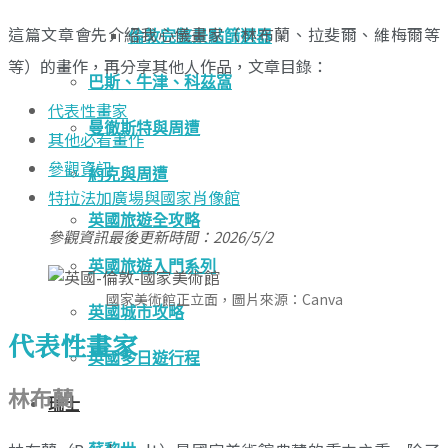
這篇文章會先介紹我心儀畫家（林布蘭、拉斐爾、維梅爾等
倫敦完整景點篩選器
等）的畫作，再分享其他人作品，文章目錄：
巴斯、牛津、科茲窩
代表性畫家
曼徹斯特與周遭
其他必看畫作
參觀資訊
約克與周遭
特拉法加廣場與國家肖像館
英國旅遊全攻略
參觀資訊最後更新時間：2026/5/2
英國旅遊入門系列
國家美術館正立面，圖片來源：Canva
英國城市攻略
代表性畫家
英國多日遊行程
林布蘭
瑞士