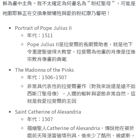
穌為畫中主角。我不太確定為何畫名為＂粉紅聖母＂，可能是
祂跟耶穌正在交換象徵犧牲與愛的粉紅康乃馨吧！
Portrait of Pope Julius II
年代：1511
Pope Julius II是拉斐爾的長期贊助者，就是他下
令重建聖彼得大教堂，拉斐爾為他畫的肖像是往後
宗教肖像畫的典範
The Madonna of the Pinks
年代：1506–1507
非常具代表性的拉斐爾畫作（對我來說還是遠不如
西斯汀聖母像），人體的軀幹與姿態非常自然，這
就是我愛拉斐爾的主因
Saint Catherine of Alexandria
年代：1507
描繪聖人Catherine of Alexandria，傳說她在被折
磨前天降落雷破壞刑具，後來少了酷刑、被處斬，