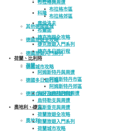
布拉格與周遭
布拉格市區
科隆
布拉格郊區
庫倫洛夫
其他德國區域
布爾諾
捷克旅遊全攻略
德國旅遊全攻略
捷克旅遊入門系列
捷克多日遊行程
德國旅遊入門系列
荷蘭、比利時
荷蘭
德國城市攻略
阿姆斯特丹與周遭
阿姆斯特丹市區
德國多日遊行程
阿姆斯特丹郊區
海牙及鹿特丹與周遭
德國自由行遊記篩選器
烏特勒支與周遭
奧地利、捷克
馬斯垂克與周遭
荷蘭旅遊全攻略
奧地利
荷蘭旅遊入門系列
荷蘭城市攻略