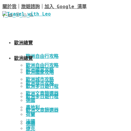
關於我
｜
旅遊諮詢
｜
加入 Google 清單
歐洲總覽
歐洲自由行攻略
歐洲總覽
歐洲自由行攻略
歐洲國家攻略
歐洲國家攻略
歐洲城市攻略
歐洲城市攻略
歐洲多日遊行程
歐洲文章篩選器
歐洲多日遊行程
德國
奧地利
歐洲文章篩選器
荷蘭
法國
德國
捷克