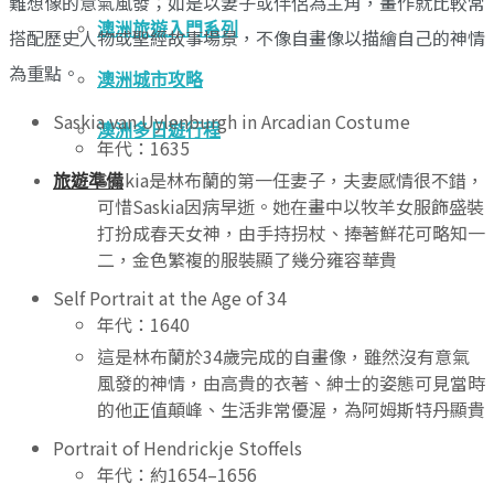
難想像的意氣風發；如是以妻子或伴侶為主角，畫作就比較常
澳洲旅遊入門系列
搭配歷史人物或聖經故事場景，不像自畫像以描繪自己的神情
為重點。
澳洲城市攻略
Saskia van Uylenburgh in Arcadian Costume
澳洲多日遊行程
年代：1635
Saskia是林布蘭的第一任妻子，夫妻感情很不錯，
旅遊準備
可惜Saskia因病早逝。她在畫中以牧羊女服飾盛裝
打扮成春天女神，由手持拐杖、捧著鮮花可略知一
二，金色繁複的服裝顯了幾分雍容華貴
Self Portrait at the Age of 34
年代：1640
這是林布蘭於34歲完成的自畫像，雖然沒有意氣
風發的神情，由高貴的衣著、紳士的姿態可見當時
的他正值顛峰、生活非常優渥，為阿姆斯特丹顯貴
Portrait of Hendrickje Stoffels
年代：約1654–1656