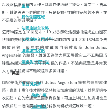
以及兩幅維梅爾的大作。其實它也收藏了提香、達文西、魯本
里爾
斯、透納等等巨匠的傑作，只是我對他們的作品興趣不高，並
其他法國區域
不是我的參觀重點。
法國旅遊全攻略
這博物館是在18世紀末、19世紀初歐洲諸國相繼成立由國家
扶植的美術館之後，經過好一段時間的掙扎才於1824年免費
法國旅遊入門系列
開放參觀，最原始的收藏來自倫敦富商 John Julius
法國城市攻略
Angerstein 的藏品。雖說因為財力原因導致它三不五時因巧
法國多日遊行程
婦難為無米之炊、買不到心儀的作品，不過典藏還是非常驚
人，至少我覺得不輸歐陸眾多美術館。
英國
國家美術館的原址位於 Julius Angerstein 擁有的連排屋建
倫敦與周遭
築，直到十幾年後才遷移至特拉法加廣場的現址，並經歷過多
倫敦市區
次拓建，它的旁邊就是國家肖像館，再加上特拉法加廣場也是
倫敦首屈一指的廣場，造訪倫敦時務必到這區域一遊。
倫敦郊區