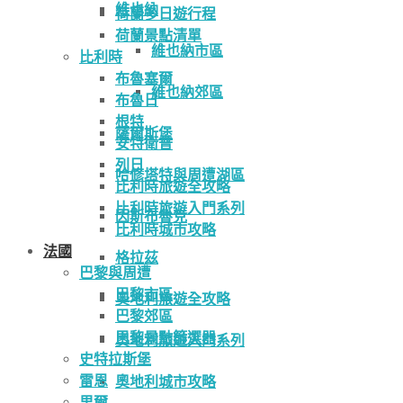
維也納
荷蘭多日遊行程
荷蘭景點清單
維也納市區
比利時
布魯塞爾
維也納郊區
布魯日
根特
薩爾斯堡
安特衛普
列日
哈修塔特與周遭湖區
比利時旅遊全攻略
比利時旅遊入門系列
因斯布魯克
比利時城市攻略
法國
格拉茲
巴黎與周遭
巴黎市區
奧地利旅遊全攻略
巴黎郊區
巴黎景點篩選器
奧地利旅遊入門系列
史特拉斯堡
雷恩
奧地利城市攻略
里爾