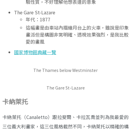
驗性質，不好理解他想表達的意象
The Gare St-Lazare
年代：1877
這幅畫是由車站內描繪月台上的火車，雖說是印象
畫派但是構圖非常明確、透視效果強烈，是我比較
愛的畫風
國家博物館典藏一覽
The Thames below Westminster
The Gare St-Lazare
卡納萊托
卡納萊托（Canaletto）跟拉斐爾、卡拉瓦喬並列為我最愛的
三位義大利畫家，這三位風格截然不同，卡納萊托以精確的構