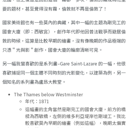
要的題材，甚至覺得沒有霧，倫敦就不再是倫敦了！
國家美術館也有一些莫內的典藏，其中一幅的主題為剛完工的
國會大廈（即：西敏宮），創作年代即他因普法戰爭而避居倫
敦的時候，這算是比較早期的繪畫，沒有像晚期的作品極端的
只憑＂光與影＂創作，國會大廈的輪廓清晰可見。
另一幅我蠻喜歡的是系列畫–Gare Saint-Lazare 的一幅，他很
喜歡捕捉同一個主體不同時刻的光影變化，以建築為例，另一
個知名的系列畫為盧昂大教堂。
The Thames below Westminster
年代：1871
這幅畫的主角當然是剛完工的國會大廈，前方的橋
樑為西敏橋，左側的維多利亞堤岸也剛竣工。我比
較喜歡莫內早期的繪畫（例如這幅），晚期太偏實