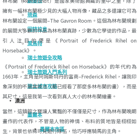
林布蘭（Rembrandt）是國家美術館典藏的重中之重，除了
蘇黎世
擁有一幅林布蘭極少見的大幅人物肖像，藏品之多還讓它可為
琉森
林布蘭設定一個展間–The Gavron Room。這個為林布蘭規劃
因特拉肯
的展間大多數的作品為林布蘭真跡，少數為它學徒的作品，最
引人注目的便是《Portrait of Frederick Rihel on
策馬特
Horseback》。
瑞士旅遊全攻略
《Portrait of Frederick Rihel on Horseback》的年代約為
瑞士旅遊入門系列
1663年，主角是阿姆斯特丹的富商–Frederick Rihel，讓我印
象深刻的不是其技法（都已經看了那麼多林布蘭的畫），而是
瑞士城市攻略
其尺寸，這是我第一次看到真人大小的林布蘭繪畫。
澳洲
當然，這鎮館之寶讓人驚豔的不僅僅是尺寸，作為林布蘭晚期
墨爾本
畫作的代表作，不管是人物的神情、布料的質地皆是栩栩如
墨爾本市區
生，背景也依稀可見遊行隊伍，恰巧呼應騎馬的主角。