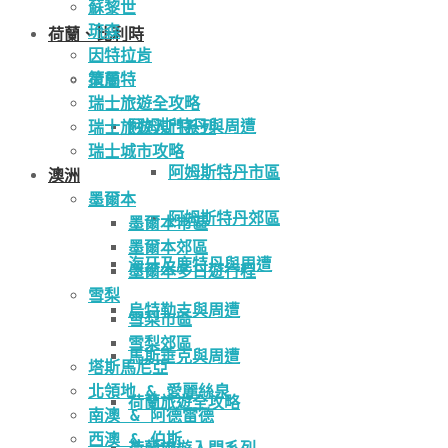
蘇黎世
琉森
荷蘭、比利時
因特拉肯
策馬特
荷蘭
瑞士旅遊全攻略
阿姆斯特丹與周遭
瑞士旅遊入門系列
瑞士城市攻略
阿姆斯特丹市區
澳洲
墨爾本
阿姆斯特丹郊區
墨爾本市區
墨爾本郊區
海牙及鹿特丹與周遭
墨爾本多日遊行程
雪梨
烏特勒支與周遭
雪梨市區
雪梨郊區
馬斯垂克與周遭
塔斯馬尼亞
北領地 & 愛麗絲泉
荷蘭旅遊全攻略
南澳 & 阿德雷德
西澳 & 伯斯