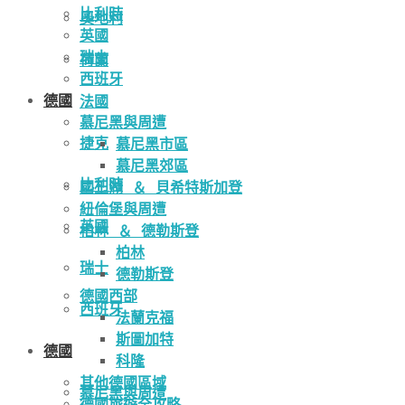
比利時
奧地利
英國
瑞士
荷蘭
西班牙
德國
法國
慕尼黑與周遭
捷克
慕尼黑市區
慕尼黑郊區
比利時
國王湖 ＆ 貝希特斯加登
紐倫堡與周遭
英國
柏林 ＆ 德勒斯登
柏林
瑞士
德勒斯登
德國西部
西班牙
法蘭克福
斯圖加特
德國
科隆
其他德國區域
慕尼黑與周遭
德國旅遊全攻略