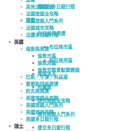
奧地利多日遊行程
其他法國區域
法國旅遊全攻略
捷克
法國旅遊入門系列
法國城市攻略
布拉格與周遭
法國多日遊行程
英國
布拉格市區
倫敦與周遭
倫敦市區
布拉格郊區
倫敦郊區
倫敦完整景點篩選器
庫倫洛夫
巴斯、牛津、科茲窩
曼徹斯特與周遭
布爾諾
約克與周遭
英國旅遊全攻略
捷克旅遊全攻略
英國旅遊入門系列
英國城市攻略
捷克旅遊入門系列
英國多日遊行程
瑞士
捷克多日遊行程