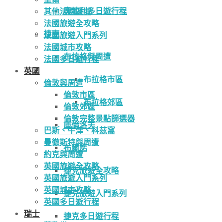
奧地利多日遊行程
其他法國區域
法國旅遊全攻略
捷克
法國旅遊入門系列
法國城市攻略
布拉格與周遭
法國多日遊行程
英國
布拉格市區
倫敦與周遭
倫敦市區
布拉格郊區
倫敦郊區
倫敦完整景點篩選器
庫倫洛夫
巴斯、牛津、科茲窩
曼徹斯特與周遭
布爾諾
約克與周遭
英國旅遊全攻略
捷克旅遊全攻略
英國旅遊入門系列
英國城市攻略
捷克旅遊入門系列
英國多日遊行程
瑞士
捷克多日遊行程