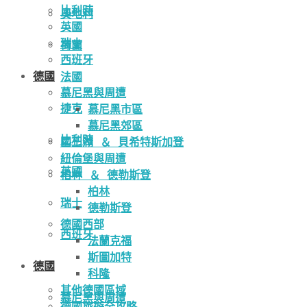
比利時
奧地利
英國
瑞士
荷蘭
西班牙
德國
法國
慕尼黑與周遭
捷克
慕尼黑市區
慕尼黑郊區
比利時
國王湖 ＆ 貝希特斯加登
紐倫堡與周遭
英國
柏林 ＆ 德勒斯登
柏林
瑞士
德勒斯登
德國西部
西班牙
法蘭克福
斯圖加特
德國
科隆
其他德國區域
慕尼黑與周遭
德國旅遊全攻略