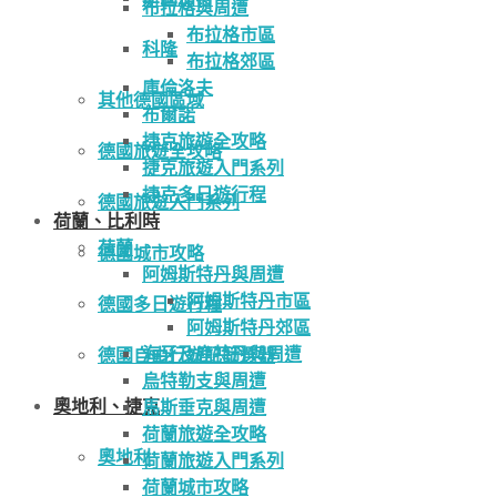
布拉格與周遭
布拉格市區
科隆
布拉格郊區
庫倫洛夫
其他德國區域
布爾諾
捷克旅遊全攻略
德國旅遊全攻略
捷克旅遊入門系列
捷克多日遊行程
德國旅遊入門系列
荷蘭、比利時
荷蘭
德國城市攻略
阿姆斯特丹與周遭
阿姆斯特丹市區
德國多日遊行程
阿姆斯特丹郊區
海牙及鹿特丹與周遭
德國自由行遊記篩選器
烏特勒支與周遭
奧地利、捷克
馬斯垂克與周遭
荷蘭旅遊全攻略
奧地利
荷蘭旅遊入門系列
荷蘭城市攻略