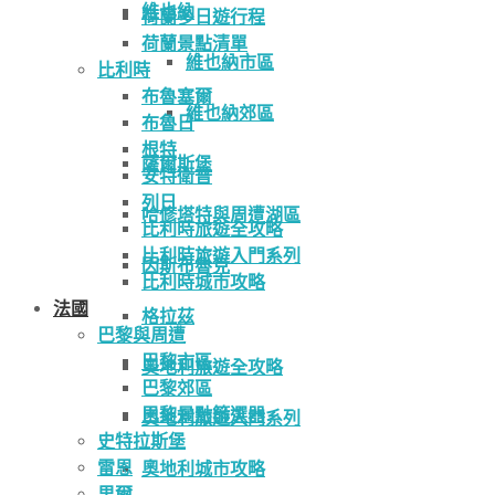
維也納
荷蘭多日遊行程
荷蘭景點清單
維也納市區
比利時
布魯塞爾
維也納郊區
布魯日
根特
薩爾斯堡
安特衛普
列日
哈修塔特與周遭湖區
比利時旅遊全攻略
比利時旅遊入門系列
因斯布魯克
比利時城市攻略
法國
格拉茲
巴黎與周遭
巴黎市區
奧地利旅遊全攻略
巴黎郊區
巴黎景點篩選器
奧地利旅遊入門系列
史特拉斯堡
雷恩
奧地利城市攻略
里爾