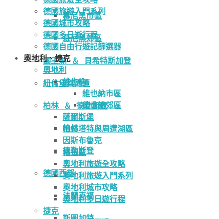
德國旅遊入門系列
慕尼黑市區
德國城市攻略
德國多日遊行程
慕尼黑郊區
德國自由行遊記篩選器
奧地利、捷克
國王湖 ＆ 貝希特斯加登
奧地利
維也納
紐倫堡與周遭
維也納市區
維也納郊區
柏林 ＆ 德勒斯登
薩爾斯堡
柏林
哈修塔特與周遭湖區
因斯布魯克
德勒斯登
格拉茲
奧地利旅遊全攻略
德國西部
奧地利旅遊入門系列
奧地利城市攻略
法蘭克福
奧地利多日遊行程
捷克
斯圖加特