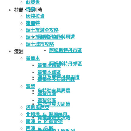
蘇黎世
琉森
荷蘭、比利時
因特拉肯
策馬特
荷蘭
瑞士旅遊全攻略
阿姆斯特丹與周遭
瑞士旅遊入門系列
瑞士城市攻略
阿姆斯特丹市區
澳洲
墨爾本
阿姆斯特丹郊區
墨爾本市區
墨爾本郊區
海牙及鹿特丹與周遭
墨爾本多日遊行程
雪梨
烏特勒支與周遭
雪梨市區
雪梨郊區
馬斯垂克與周遭
塔斯馬尼亞
北領地 & 愛麗絲泉
荷蘭旅遊全攻略
南澳 & 阿德雷德
西澳 & 伯斯